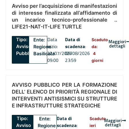
Avviso per l’acquisizione di manifestazioni
di interesse finalizzata all’affidamento di
un incarico tecnico-professionale ..
LIFE21-NAT-IT-LIFE TURTLE
Data
Data di
Tipo:
Ente:
Scaduto
Maggiori
dettagli
inizio:
scadenza
:
Avviso
Regione
da:
22/07/2026
06/08/2026
Pubblico
Basilicata
4
09:00
23:59
giorni
AVVISO PUBBLICO PER LA FORMAZIONE
DELL’ ELENCO DI PRIORITÀ REGIONALE DI
INTERVENTI ANTISISMICI SU STRUTTURE
E INFRASTRUTTURE STRATEGICHE
Data di
Tipo:
Ente:
Scaduto
Maggiori
dettagli
scadenza
:
Avviso
Regione
ieri