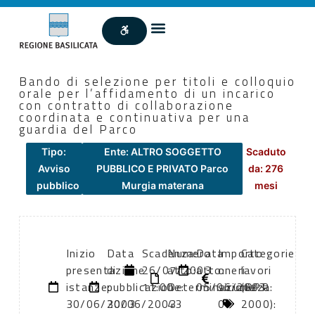
Bando di selezione per titoli e colloquio
orale per l’affidamento di un incarico
con contratto di collaborazione
coordinata e continuativa per una
guardia del Parco
Tipo:
Ente: ALTRO SOGGETTO
Scaduto
Avviso
PUBBLICO E PRIVATO Parco
da: 276
pubblico
Murgia materana
mesi
Inizio
Data
Scadenza:
Numero
Data
Importo
Categorie
presentazione
di
26/07/2003
atto:
atto:
oneri
lavori
istanze:
pubblicazione:
11:00
Determinazione
05/06/2003
sicurezza:
(DPR
30/06/2003
30/06/2003
43
0
2000):