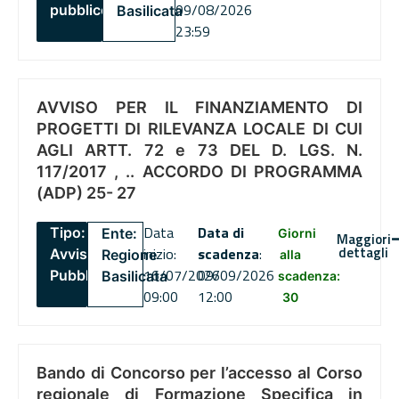
09/08/2026
pubblico
Basilicata
23:59
AVVISO PER IL FINANZIAMENTO DI
PROGETTI DI RILEVANZA LOCALE DI CUI
AGLI ARTT. 72 e 73 DEL D. LGS. N.
117/2017 , .. ACCORDO DI PROGRAMMA
(ADP) 25- 27
Data
Data di
Tipo:
Ente:
Giorni
Maggiori
dettagli
inizio:
scadenza
:
Avviso
Regione
alla
16/07/2026
09/09/2026
Pubblico
Basilicata
scadenza:
09:00
12:00
30
Bando di Concorso per l’accesso al Corso
regionale di Formazione Specifica in