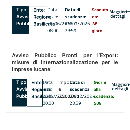
Data
Data di
Tipo:
Ente:
Scaduto
Maggiori
dettagli
inizio:
scadenza
:
Avviso
Regione
da:
26/06/2026
06/07/2026
Pubblico
Basilicata
35
08:00
23:59
giorni
Avviso Pubblico Pronti per l’Export:
misure di internazionalizzazione per le
imprese lucane
Data
Importo
Data di
Tipo:
Ente:
Giorni
Maggiori
dettagli
inizio:
€
scadenza
:
Avviso
Regione
alla
06/07/2026
5,500,000
31/12/2027
Pubblico
Basilicata
scadenza:
00:00
23:59
508