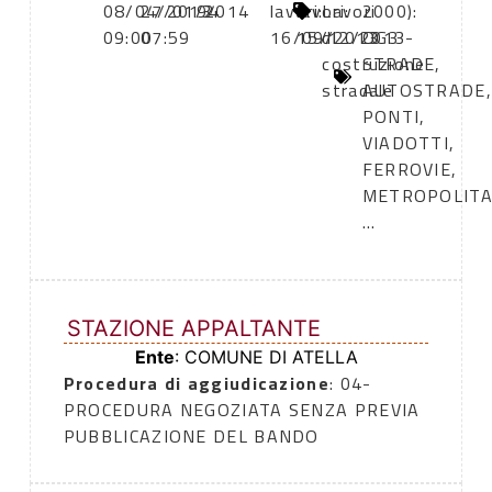
08/04/2013
27/01/2014
94
lavori:
lavori:
Lavori
2000):
09:00
07:59
16/09/2013
15/12/2013
di
OG3 -
costruzione
STRADE,
stradale
AUTOSTRADE,
PONTI,
VIADOTTI,
FERROVIE,
METROPOLIT
...
STAZIONE APPALTANTE
Ente
: COMUNE DI ATELLA
Procedura di aggiudicazione
: 04-
PROCEDURA NEGOZIATA SENZA PREVIA
PUBBLICAZIONE DEL BANDO