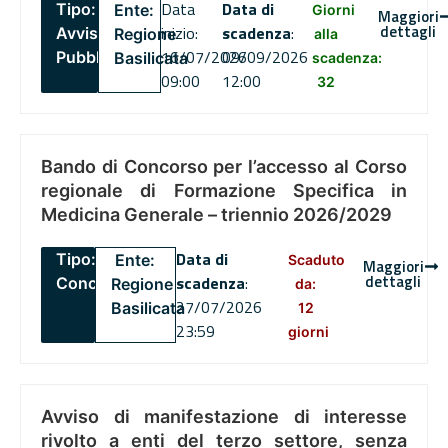
Data
Data di
Tipo:
Ente:
Giorni
Maggiori
dettagli
inizio:
scadenza
:
Avviso
Regione
alla
16/07/2026
09/09/2026
Pubblico
Basilicata
scadenza:
09:00
12:00
32
Bando di Concorso per l’accesso al Corso
regionale di Formazione Specifica in
Medicina Generale – triennio 2026/2029
Data di
Tipo:
Ente:
Scaduto
Maggiori
dettagli
scadenza
:
Concorsi
Regione
da:
27/07/2026
Basilicata
12
23:59
giorni
Avviso di manifestazione di interesse
rivolto a enti del terzo settore, senza