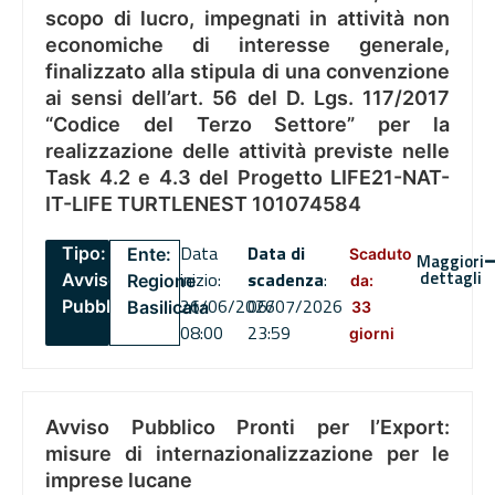
scopo di lucro, impegnati in attività non
economiche di interesse generale,
finalizzato alla stipula di una convenzione
ai sensi dell’art. 56 del D. Lgs. 117/2017
“Codice del Terzo Settore” per la
realizzazione delle attività previste nelle
Task 4.2 e 4.3 del Progetto LIFE21-NAT-
IT-LIFE TURTLENEST 101074584
Data
Data di
Tipo:
Ente:
Scaduto
Maggiori
dettagli
inizio:
scadenza
:
Avviso
Regione
da:
26/06/2026
06/07/2026
Pubblico
Basilicata
33
08:00
23:59
giorni
Avviso Pubblico Pronti per l’Export:
misure di internazionalizzazione per le
imprese lucane