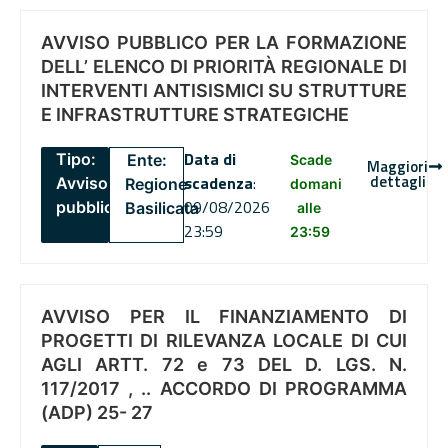
AVVISO PUBBLICO PER LA FORMAZIONE
DELL’ ELENCO DI PRIORITÀ REGIONALE DI
INTERVENTI ANTISISMICI SU STRUTTURE
E INFRASTRUTTURE STRATEGICHE
Data di
Tipo:
Ente:
Scade
Maggiori
dettagli
scadenza
:
Avviso
Regione
domani
09/08/2026
pubblico
Basilicata
alle
23:59
23:59
AVVISO PER IL FINANZIAMENTO DI
PROGETTI DI RILEVANZA LOCALE DI CUI
AGLI ARTT. 72 e 73 DEL D. LGS. N.
117/2017 , .. ACCORDO DI PROGRAMMA
(ADP) 25- 27