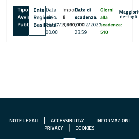
Data
Importo
Data di
Tipo:
Ente:
Giorni
Maggiori
dettagli
inizio:
€
scadenza
:
Avviso
Regione
alla
06/07/2026
5,500,000
31/12/2027
Pubblico
Basilicata
scadenza:
00:00
23:59
510
NOTE LEGALI
ACCESSIBILITA'
INFORMAZIONI
PRIVACY
COOKIES