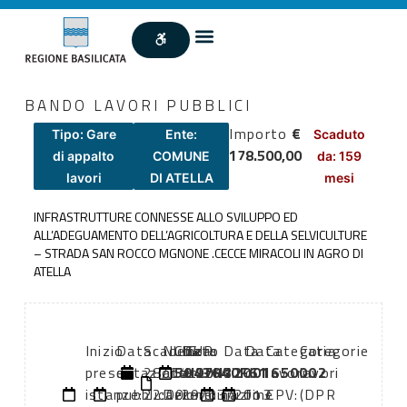
BANDO LAVORI PUBBLICI
Importo
€
Tipo: Gare
Ente:
Scaduto
178.500,00
di appalto
COMUNE
da: 159
lavori
DI ATELLA
mesi
INFRASTRUTTURE CONNESSE ALLO SVILUPPO ED
ALL’ADEGUAMENTO DELL’AGRICOLTURA E DELLA SELVICULTURE
– STRADA SAN ROCCO MGNONE .CECCE MIRACOLI IN AGRO DI
ATELLA
Inizio
Data
Scadenza:
Numero
CIG:
Data
CUP:
Data
Data
Categoria
Categorie
presentazione
di
28/04/2013
atto:
5043640F61
atto:
H97H12001650002
di
di
lavori
lavori
istanze:
pubblicazione:
22:00
Determina
29/03/2013
inizio
fine
CPV:
(DPR