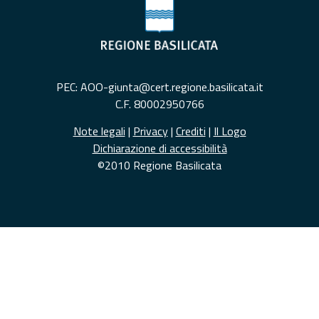
PEC: AOO-giunta@cert.regione.basilicata.it
C.F. 80002950766
Note legali
|
Privacy
|
Crediti
|
Il Logo
Dichiarazione di accessibilità
©2010 Regione Basilicata