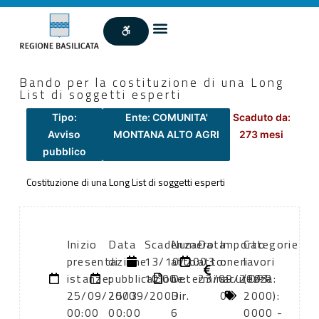
Bando per la costituzione di una Long
List di soggetti esperti
Tipo:
Ente: COMUNITA'
Scaduto da:
Avviso
MONTANA ALTO AGRI
273 mesi
pubblico
Costituzione di una Long List di soggetti esperti
Inizio
Data
Scadenza:
Numero
Data
Importo
Categorie
presentazione
di
13/10/2003
atto:
atto:
oneri
lavori
istanze:
pubblicazione:
10:00
Determina
23/09/2003
sicurezza:
(DPR
25/09/2003
25/09/2003
Dir.
0
2000):
00:00
00:00
6
0000 -