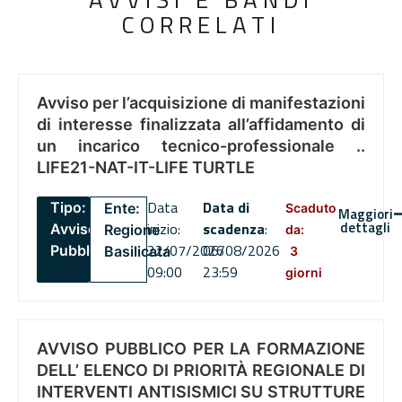
CORRELATI
Avviso per l’acquisizione di manifestazioni
di interesse finalizzata all’affidamento di
un incarico tecnico-professionale ..
LIFE21-NAT-IT-LIFE TURTLE
Data
Data di
Tipo:
Ente:
Scaduto
Maggiori
dettagli
inizio:
scadenza
:
Avviso
Regione
da:
22/07/2026
06/08/2026
Pubblico
Basilicata
3
09:00
23:59
giorni
AVVISO PUBBLICO PER LA FORMAZIONE
DELL’ ELENCO DI PRIORITÀ REGIONALE DI
INTERVENTI ANTISISMICI SU STRUTTURE