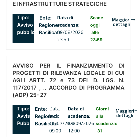
E INFRASTRUTTURE STRATEGICHE
Data di
Tipo:
Ente:
Scade
Maggiori
dettagli
scadenza
:
Avviso
Regione
oggi
09/08/2026
pubblico
Basilicata
alle
23:59
23:59
AVVISO PER IL FINANZIAMENTO DI
PROGETTI DI RILEVANZA LOCALE DI CUI
AGLI ARTT. 72 e 73 DEL D. LGS. N.
117/2017 , .. ACCORDO DI PROGRAMMA
(ADP) 25- 27
Data
Data di
Tipo:
Ente:
Giorni
Maggiori
dettagli
inizio:
scadenza
:
Avviso
Regione
alla
16/07/2026
09/09/2026
Pubblico
Basilicata
scadenza:
09:00
12:00
31