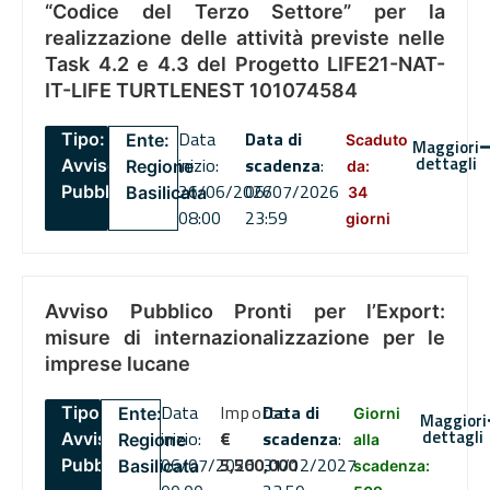
“Codice del Terzo Settore” per la
realizzazione delle attività previste nelle
Task 4.2 e 4.3 del Progetto LIFE21-NAT-
IT-LIFE TURTLENEST 101074584
Data
Data di
Tipo:
Ente:
Scaduto
Maggiori
dettagli
inizio:
scadenza
:
Avviso
Regione
da:
26/06/2026
06/07/2026
Pubblico
Basilicata
34
08:00
23:59
giorni
Avviso Pubblico Pronti per l’Export:
misure di internazionalizzazione per le
imprese lucane
Data
Importo
Data di
Tipo:
Ente:
Giorni
Maggiori
dettagli
inizio:
€
scadenza
:
Avviso
Regione
alla
06/07/2026
5,500,000
31/12/2027
Pubblico
Basilicata
scadenza: