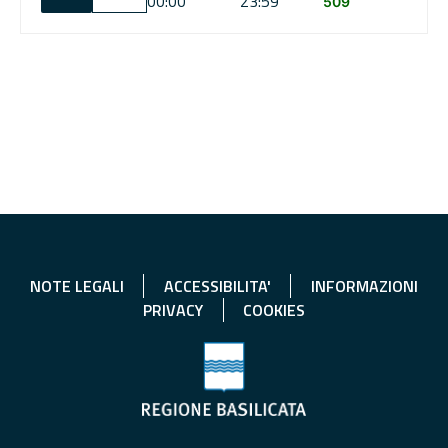
00:00
23:59
509
NOTE LEGALI
ACCESSIBILITA'
INFORMAZIONI
PRIVACY
COOKIES