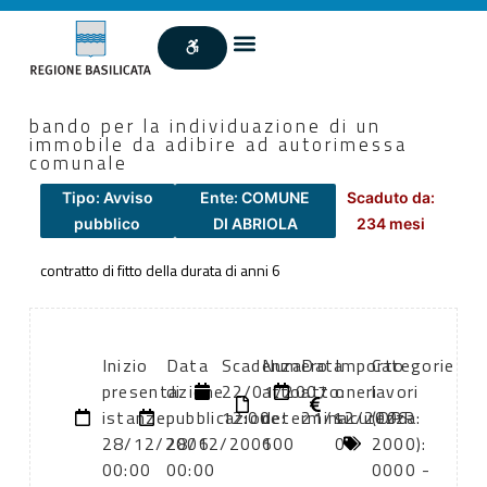
bando per la individuazione di un
immobile da adibire ad autorimessa
comunale
Tipo: Avviso
Ente: COMUNE
Scaduto da:
pubblico
DI ABRIOLA
234 mesi
contratto di fitto della durata di anni 6
Inizio
Data
Scadenza:
Numero
Data
Importo
Categorie
presentazione
di
22/01/2007
atto:
atto:
oneri
lavori
istanze:
pubblicazione:
12:00
determina
21/12/2006
sicurezza:
(DPR
28/12/2006
28/12/2006
100
0
2000):
00:00
00:00
0000 -