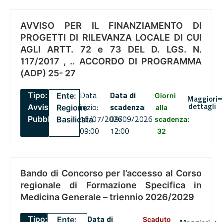
AVVISO PER IL FINANZIAMENTO DI
PROGETTI DI RILEVANZA LOCALE DI CUI
AGLI ARTT. 72 e 73 DEL D. LGS. N.
117/2017 , .. ACCORDO DI PROGRAMMA
(ADP) 25- 27
Data
Data di
Tipo:
Ente:
Giorni
Maggiori
dettagli
inizio:
scadenza
:
Avviso
Regione
alla
16/07/2026
09/09/2026
Pubblico
Basilicata
scadenza:
09:00
12:00
32
Bando di Concorso per l’accesso al Corso
regionale di Formazione Specifica in
Medicina Generale – triennio 2026/2029
Data di
Tipo:
Ente:
Scaduto