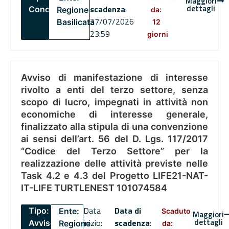
Maggiori
dettagli
scadenza
:
Concorsi
Regione
da:
27/07/2026
Basilicata
12
23:59
giorni
Avviso di manifestazione di interesse
rivolto a enti del terzo settore, senza
scopo di lucro, impegnati in attività non
economiche di interesse generale,
finalizzato alla stipula di una convenzione
ai sensi dell’art. 56 del D. Lgs. 117/2017
“Codice del Terzo Settore” per la
realizzazione delle attività previste nelle
Task 4.2 e 4.3 del Progetto LIFE21-NAT-
IT-LIFE TURTLENEST 101074584
Data
Data di
Tipo:
Ente:
Scaduto
Maggiori
dettagli
inizio:
scadenza
:
Avviso
Regione
da: