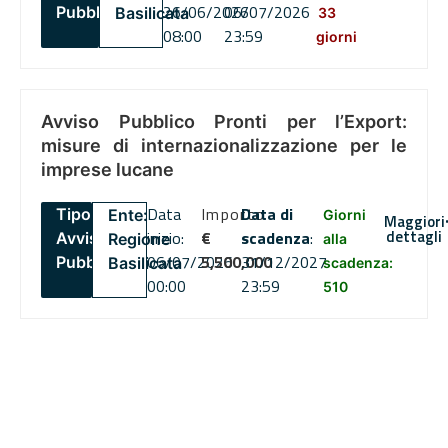
26/06/2026
06/07/2026
Pubblico
Basilicata
33
08:00
23:59
giorni
Avviso Pubblico Pronti per l’Export:
misure di internazionalizzazione per le
imprese lucane
Data
Importo
Data di
Tipo:
Ente:
Giorni
Maggiori
dettagli
inizio:
€
scadenza
:
Avviso
Regione
alla
06/07/2026
5,500,000
31/12/2027
Pubblico
Basilicata
scadenza:
00:00
23:59
510