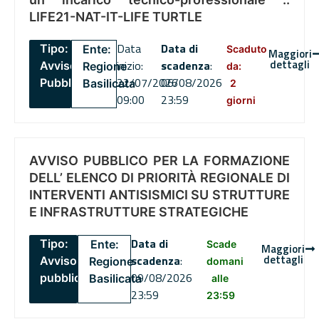
LIFE21-NAT-IT-LIFE TURTLE
Data
Data di
Tipo:
Ente:
Scaduto
Maggiori
dettagli
inizio:
scadenza
:
Avviso
Regione
da:
22/07/2026
06/08/2026
Pubblico
Basilicata
2
09:00
23:59
giorni
AVVISO PUBBLICO PER LA FORMAZIONE
DELL’ ELENCO DI PRIORITÀ REGIONALE DI
INTERVENTI ANTISISMICI SU STRUTTURE
E INFRASTRUTTURE STRATEGICHE
Data di
Tipo:
Ente:
Scade
Maggiori
dettagli
scadenza
:
Avviso
Regione
domani
09/08/2026
pubblico
Basilicata
alle
23:59
23:59