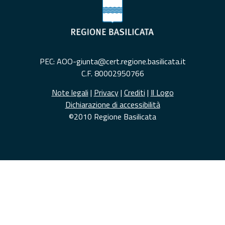
PEC: AOO-giunta@cert.regione.basilicata.it
C.F. 80002950766
Note legali
|
Privacy
|
Crediti
|
Il Logo
Dichiarazione di accessibilità
©2010 Regione Basilicata