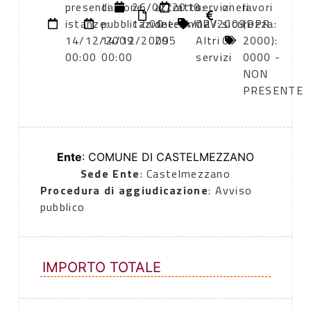
presentazione
di
26/02/2010
atto:
atto:
servizi
oneri
lavori
istanze:
pubblicazione:
12:00
determina
14/12/2009
CPV:
sicurezza:
(DPR
14/12/2009
14/12/2009
205
Altri
0
2000):
00:00
00:00
servizi
0000 -
NON
PRESENTE
Ente
: COMUNE DI CASTELMEZZANO
Sede Ente
: Castelmezzano
Procedura di aggiudicazione
: Avviso
pubblico
IMPORTO TOTALE