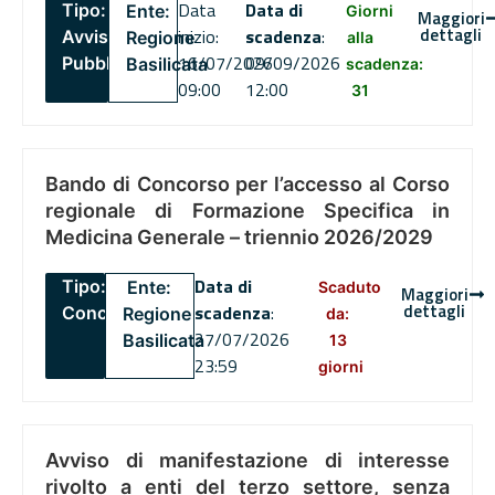
Data
Data di
Tipo:
Ente:
Giorni
Maggiori
dettagli
inizio:
scadenza
:
Avviso
Regione
alla
16/07/2026
09/09/2026
Pubblico
Basilicata
scadenza:
09:00
12:00
31
Bando di Concorso per l’accesso al Corso
regionale di Formazione Specifica in
Medicina Generale – triennio 2026/2029
Data di
Tipo:
Ente:
Scaduto
Maggiori
dettagli
scadenza
:
Concorsi
Regione
da:
27/07/2026
Basilicata
13
23:59
giorni
Avviso di manifestazione di interesse
rivolto a enti del terzo settore, senza