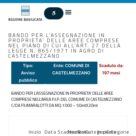
BANDO PER L’ASSEGNAZIONE IN
PROPRIETA’ DELLE AREE COMPRESE
NEL PIANO DI CUI ALL’ART. 27 DELLA
LEGGE N. 865/1971 IN AGRO DI
CASTELMEZZANO
Tipo:
Ente: COMUNE DI
Scaduto da:
Avviso
CASTELMEZZANO
197 mesi
pubblico
BANDO PER L’ASSEGNAZIONE IN PROPRIETA’ DELLE AREE
COMPRESE NELL’AREA P.I.P. DEL COMUME DI CASTELMEZZANO
C/DA FIUMARALOTTI DA MQ.1000 – 50mtX20mt
Inizio
Data
Scadenza:
Numero
Data
Categoria
Importo
Categorie