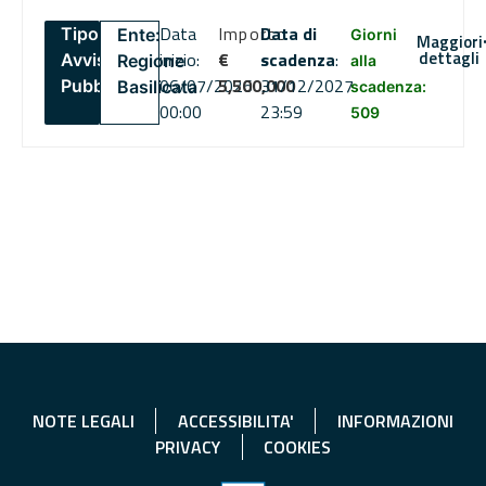
Data
Importo
Data di
Tipo:
Ente:
Giorni
Maggiori
dettagli
inizio:
€
scadenza
:
Avviso
Regione
alla
06/07/2026
5,500,000
31/12/2027
Pubblico
Basilicata
scadenza:
00:00
23:59
509
NOTE LEGALI
ACCESSIBILITA'
INFORMAZIONI
PRIVACY
COOKIES