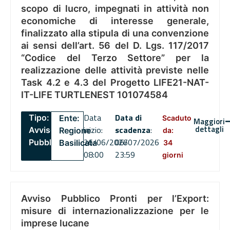
scopo di lucro, impegnati in attività non
economiche di interesse generale,
finalizzato alla stipula di una convenzione
ai sensi dell’art. 56 del D. Lgs. 117/2017
“Codice del Terzo Settore” per la
realizzazione delle attività previste nelle
Task 4.2 e 4.3 del Progetto LIFE21-NAT-
IT-LIFE TURTLENEST 101074584
Data
Data di
Tipo:
Ente:
Scaduto
Maggiori
dettagli
inizio:
scadenza
:
Avviso
Regione
da:
26/06/2026
06/07/2026
Pubblico
Basilicata
34
08:00
23:59
giorni
Avviso Pubblico Pronti per l’Export:
misure di internazionalizzazione per le
imprese lucane