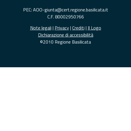
PEC: AOO-giunta@cert.regione.basilicata.it
C.F. 80002950766
Note legali
|
Privacy
|
Crediti
|
Il Logo
Dichiarazione di accessibilità
©2010 Regione Basilicata