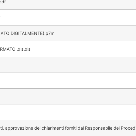
pdf
f
MATO DIGITALMENTE).p7m
MATO .xls.xls
, approvazione dei chiarimenti forniti dal Responsabile del Proced