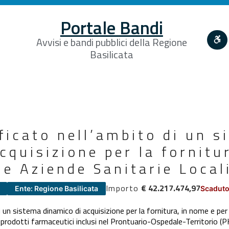
Portale Bandi
Avvisi e bandi pubblici della Regione
Basilicata
icato nell’ambito di un s
cquisizione per la fornitu
le Aziende Sanitarie Local
Importo
€ 42.217.474,97
Ente: Regione Basilicata
Scaduto
 un sistema dinamico di acquisizione per la fornitura, in nome e per
i prodotti farmaceutici inclusi nel Prontuario-Ospedale-Territorio (P