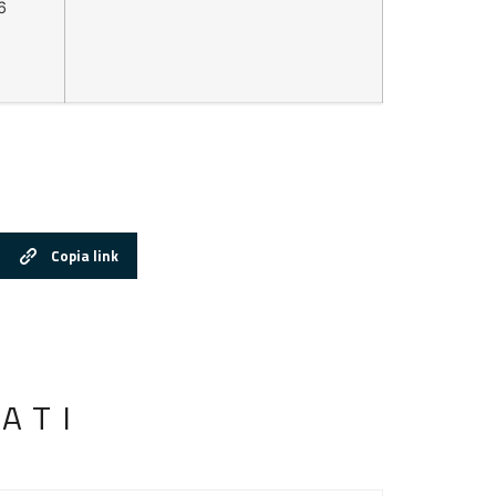
6
Copia link
ATI