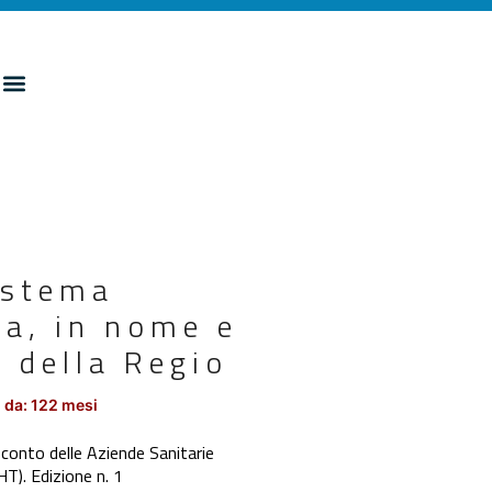
istema
ra, in nome e
i della Regio
 da: 122 mesi
 conto delle Aziende Sanitarie
HT). Edizione n. 1