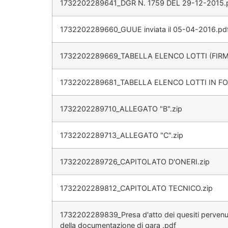
1732202289641_DGR N. 1759 DEL 29-12-2015.
1732202289660_GUUE inviata il 05-04-2016.pd
1732202289669_TABELLA ELENCO LOTTI (FIR
1732202289681_TABELLA ELENCO LOTTI IN FOR
1732202289710_ALLEGATO "B".zip
1732202289713_ALLEGATO "C".zip
1732202289726_CAPITOLATO D'ONERI.zip
1732202289812_CAPITOLATO TECNICO.zip
1732202289839_Presa d'atto dei quesiti pervenuti
della documentazione di gara .pdf