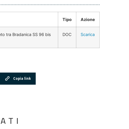
Tipo
Azione
eto tra Bradanica SS 96 bis
DOC
Scarica
Copia link
ATI