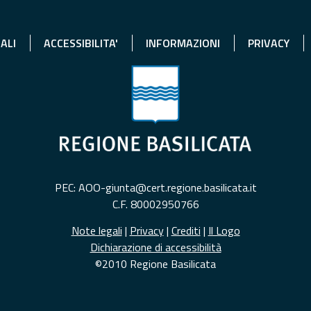
ALI
ACCESSIBILITA'
INFORMAZIONI
PRIVACY
PEC: AOO-giunta@cert.regione.basilicata.it
C.F. 80002950766
Note legali
|
Privacy
|
Crediti
|
Il Logo
Dichiarazione di accessibilità
©2010 Regione Basilicata