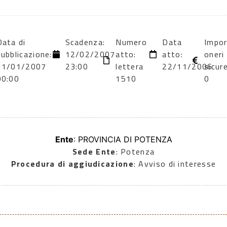
Data di
Scadenza:
Numero
Data
Impo
pubblicazione:
12/02/2007
atto:
atto:
oneri
11/01/2007
23:00
lettera
22/11/2006
sicur
00:00
1510
0
Ente
: PROVINCIA DI POTENZA
Sede Ente
: Potenza
Procedura di aggiudicazione
: Avviso di interesse