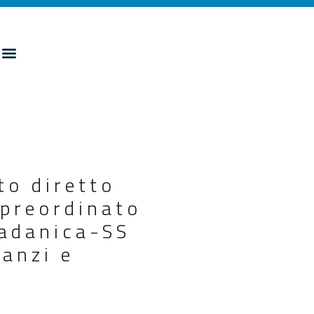
to diretto
 preordinato
radanica-SS
Banzi e