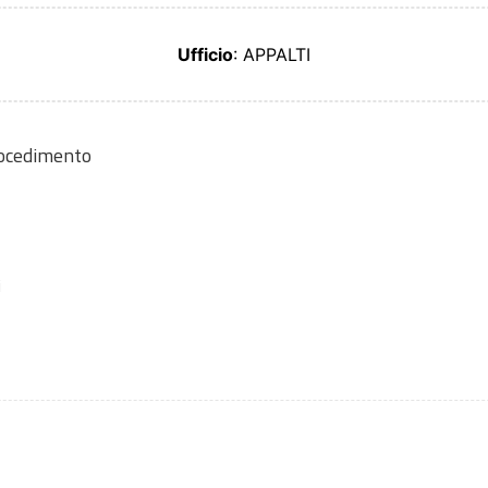
Ufficio
: APPALTI
rocedimento
i