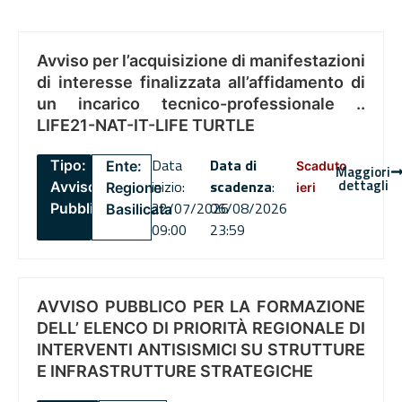
Avviso per l’acquisizione di manifestazioni
di interesse finalizzata all’affidamento di
un incarico tecnico-professionale ..
LIFE21-NAT-IT-LIFE TURTLE
Data
Data di
Tipo:
Ente:
Scaduto
Maggiori
dettagli
inizio:
scadenza
:
Avviso
Regione
ieri
22/07/2026
06/08/2026
Pubblico
Basilicata
09:00
23:59
AVVISO PUBBLICO PER LA FORMAZIONE
DELL’ ELENCO DI PRIORITÀ REGIONALE DI
INTERVENTI ANTISISMICI SU STRUTTURE
E INFRASTRUTTURE STRATEGICHE