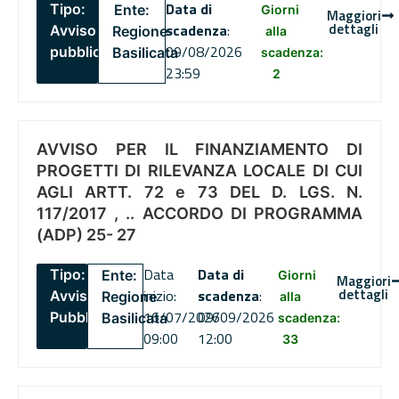
Data di
Tipo:
Ente:
Giorni
Maggiori
dettagli
scadenza
:
Avviso
Regione
alla
09/08/2026
pubblico
Basilicata
scadenza:
23:59
2
AVVISO PER IL FINANZIAMENTO DI
PROGETTI DI RILEVANZA LOCALE DI CUI
AGLI ARTT. 72 e 73 DEL D. LGS. N.
117/2017 , .. ACCORDO DI PROGRAMMA
(ADP) 25- 27
Data
Data di
Tipo:
Ente:
Giorni
Maggiori
dettagli
inizio:
scadenza
:
Avviso
Regione
alla
16/07/2026
09/09/2026
Pubblico
Basilicata
scadenza:
09:00
12:00
33