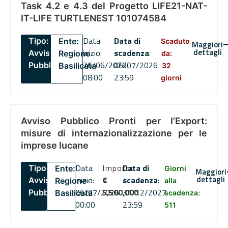
Task 4.2 e 4.3 del Progetto LIFE21-NAT-
IT-LIFE TURTLENEST 101074584
Data
Data di
Tipo:
Ente:
Scaduto
Maggiori
dettagli
inizio:
scadenza
:
Avviso
Regione
da:
26/06/2026
06/07/2026
Pubblico
Basilicata
32
08:00
23:59
giorni
Avviso Pubblico Pronti per l’Export:
misure di internazionalizzazione per le
imprese lucane
Data
Importo
Data di
Tipo:
Ente:
Giorni
Maggiori
dettagli
inizio:
€
scadenza
:
Avviso
Regione
alla
06/07/2026
5,500,000
31/12/2027
Pubblico
Basilicata
scadenza:
00:00
23:59
511