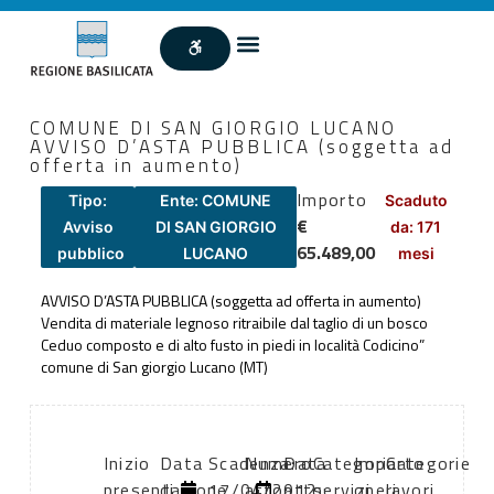
COMUNE DI SAN GIORGIO LUCANO
AVVISO D’ASTA PUBBLICA (soggetta ad
offerta in aumento)
Importo
Tipo:
Ente: COMUNE
Scaduto
€
Avviso
DI SAN GIORGIO
da: 171
65.489,00
pubblico
LUCANO
mesi
AVVISO D’ASTA PUBBLICA (soggetta ad offerta in aumento)
Vendita di materiale legnoso ritraibile dal taglio di un bosco
Ceduo composto e di alto fusto in piedi in località Codicino”
comune di San giorgio Lucano (MT)
Inizio
Data
Scadenza:
Numero
Data
Categoria
Importo
Categorie
presentazione
di
17/04/2012
atto:
atto:
servizi
oneri
lavori