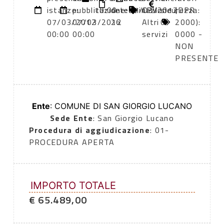
istanze:
pubblicazione:
10:00
determinazione
07/03/2012
CPV:
sicurezza:
(DPR
07/03/2012
07/03/2012
26
Altri
0
2000):
00:00
00:00
servizi
0000 -
NON
PRESENTE
Ente
: COMUNE DI SAN GIORGIO LUCANO
Sede Ente
: San Giorgio Lucano
Procedura di aggiudicazione
: 01-
PROCEDURA APERTA
IMPORTO TOTALE
€ 65.489,00