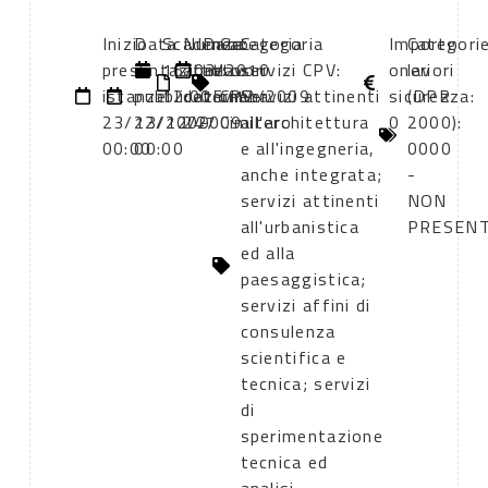
Inizio
Data
Scadenza:
Numero
Data
Categoria
Categoria
Importo
Categori
presentazione
di
16/03/2010
atto:
atto:
lavori
servizi CPV:
oneri
lavori
istanze:
pubblicazione:
12:00
determina
15/12/2009
CPV:
Servizi attinenti
sicurezza:
(DPR
23/12/2009
23/12/2009
247
Cimitero
all'architettura
0
2000):
00:00
00:00
e all'ingegneria,
0000
anche integrata;
-
servizi attinenti
NON
all'urbanistica
PRESEN
ed alla
paesaggistica;
servizi affini di
consulenza
scientifica e
tecnica; servizi
di
sperimentazione
tecnica ed