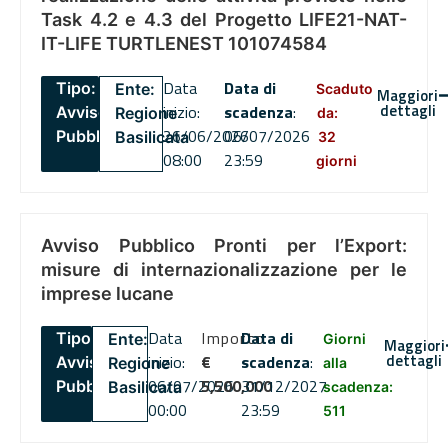
Task 4.2 e 4.3 del Progetto LIFE21-NAT-
IT-LIFE TURTLENEST 101074584
Data
Data di
Tipo:
Ente:
Scaduto
Maggiori
dettagli
inizio:
scadenza
:
Avviso
Regione
da:
26/06/2026
06/07/2026
Pubblico
Basilicata
32
08:00
23:59
giorni
Avviso Pubblico Pronti per l’Export:
misure di internazionalizzazione per le
imprese lucane
Data
Importo
Data di
Tipo:
Ente:
Giorni
Maggiori
dettagli
inizio:
€
scadenza
:
Avviso
Regione
alla
06/07/2026
5,500,000
31/12/2027
Pubblico
Basilicata
scadenza:
00:00
23:59
511