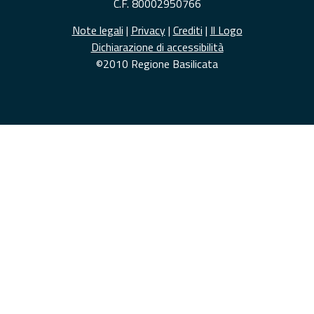
C.F. 80002950766
Note legali
|
Privacy
|
Crediti
|
Il Logo
Dichiarazione di accessibilità
©2010 Regione Basilicata