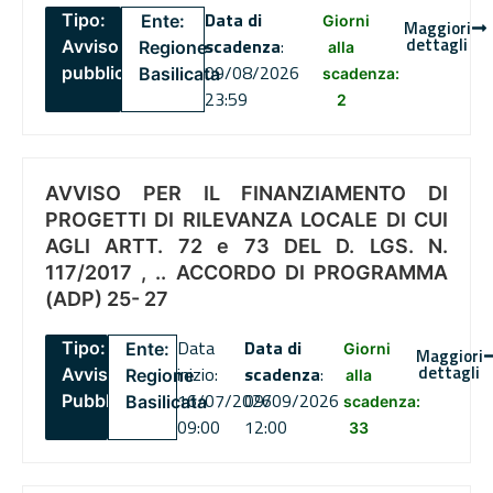
Data di
Tipo:
Ente:
Giorni
Maggiori
dettagli
scadenza
:
Avviso
Regione
alla
09/08/2026
pubblico
Basilicata
scadenza:
23:59
2
AVVISO PER IL FINANZIAMENTO DI
PROGETTI DI RILEVANZA LOCALE DI CUI
AGLI ARTT. 72 e 73 DEL D. LGS. N.
117/2017 , .. ACCORDO DI PROGRAMMA
(ADP) 25- 27
Data
Data di
Tipo:
Ente:
Giorni
Maggiori
dettagli
inizio:
scadenza
:
Avviso
Regione
alla
16/07/2026
09/09/2026
Pubblico
Basilicata
scadenza:
09:00
12:00
33