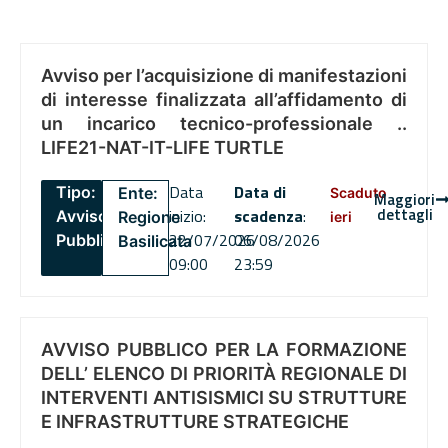
Avviso per l’acquisizione di manifestazioni
di interesse finalizzata all’affidamento di
un incarico tecnico-professionale ..
LIFE21-NAT-IT-LIFE TURTLE
Data
Data di
Tipo:
Ente:
Scaduto
Maggiori
dettagli
inizio:
scadenza
:
Avviso
Regione
ieri
22/07/2026
06/08/2026
Pubblico
Basilicata
09:00
23:59
AVVISO PUBBLICO PER LA FORMAZIONE
DELL’ ELENCO DI PRIORITÀ REGIONALE DI
INTERVENTI ANTISISMICI SU STRUTTURE
E INFRASTRUTTURE STRATEGICHE