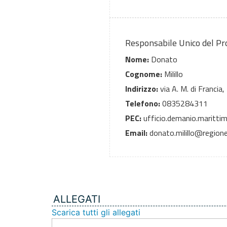
Responsabile Unico del P
Nome:
Donato
Cognome:
Milillo
Indirizzo:
via A. M. di Francia,
Telefono:
0835284311
PEC:
ufficio.demanio.marittim
Email:
donato.milillo@regione.
ALLEGATI
Scarica tutti gli allegati