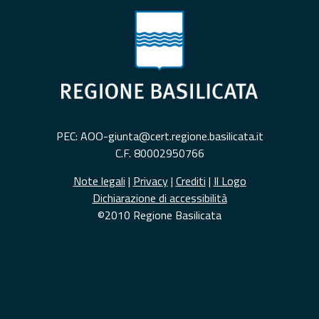
PEC: AOO-giunta@cert.regione.basilicata.it
C.F. 80002950766
Note legali
|
Privacy
|
Crediti
|
Il Logo
Dichiarazione di accessibilità
©2010 Regione Basilicata