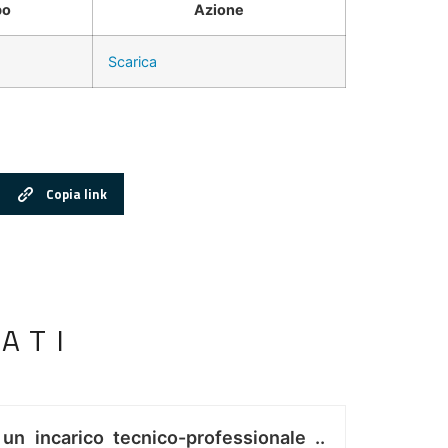
po
Azione
Scarica
Copia link
ATI
 un incarico tecnico-professionale ..