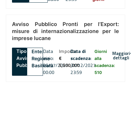
Avviso Pubblico Pronti per l’Export:
misure di internazionalizzazione per le
imprese lucane
Data
Importo
Data di
Tipo:
Ente:
Giorni
Maggiori
dettagli
inizio:
€
scadenza
:
Avviso
Regione
alla
06/07/2026
5,500,000
31/12/2027
Pubblico
Basilicata
scadenza:
00:00
23:59
510