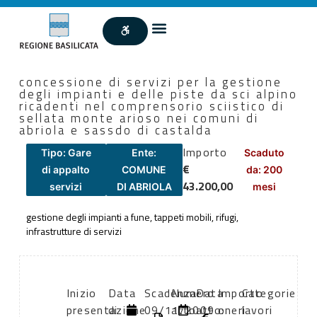
concessione di servizi per la gestione
degli impianti e delle piste da sci alpino
ricadenti nel comprensorio sciistico di
sellata monte arioso nei comuni di
abriola e sassdo di castalda
Importo
Tipo: Gare
Ente:
Scaduto
€
di appalto
COMUNE
da: 200
43.200,00
servizi
DI ABRIOLA
mesi
gestione degli impianti a fune, tappeti mobili, rifugi,
infrastrutture di servizi
Inizio
Data
Scadenza:
Numero
Data
Importo
Categorie
presentazione
di
09/11/2009
atto:
atto:
oneri
lavori