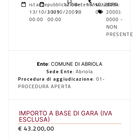
istanze:
pubblicazione:
12:00
determina
13/10/2009
sicurezza:
(DPR
13/10/2009
13/10/2009
78
0
2000):
00:00
00:00
0000 -
NON
PRESENTE
Ente
: COMUNE DI ABRIOLA
Sede Ente
: Abriola
Procedura di aggiudicazione
: 01-
PROCEDURA APERTA
IMPORTO A BASE DI GARA (IVA
ESCLUSA)
€ 43.200,00