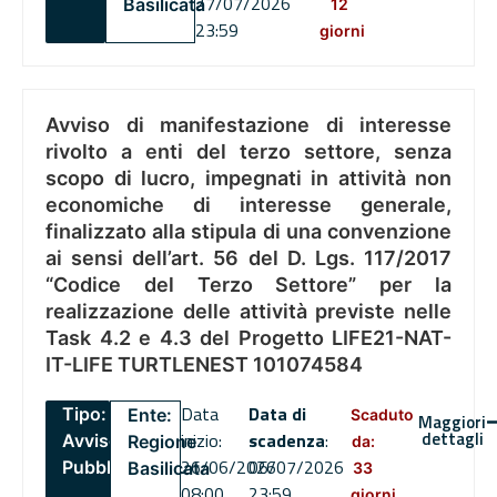
27/07/2026
Basilicata
12
23:59
giorni
Avviso di manifestazione di interesse
rivolto a enti del terzo settore, senza
scopo di lucro, impegnati in attività non
economiche di interesse generale,
finalizzato alla stipula di una convenzione
ai sensi dell’art. 56 del D. Lgs. 117/2017
“Codice del Terzo Settore” per la
realizzazione delle attività previste nelle
Task 4.2 e 4.3 del Progetto LIFE21-NAT-
IT-LIFE TURTLENEST 101074584
Data
Data di
Tipo:
Ente:
Scaduto
Maggiori
dettagli
inizio:
scadenza
:
Avviso
Regione
da:
26/06/2026
06/07/2026
Pubblico
Basilicata
33
08:00
23:59
giorni