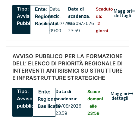
Data
Data di
Tipo:
Ente:
Scaduto
Maggiori
dettagli
inizio:
scadenza
:
Avviso
Regione
da:
22/07/2026
06/08/2026
Pubblico
Basilicata
2
09:00
23:59
giorni
AVVISO PUBBLICO PER LA FORMAZIONE
DELL’ ELENCO DI PRIORITÀ REGIONALE DI
INTERVENTI ANTISISMICI SU STRUTTURE
E INFRASTRUTTURE STRATEGICHE
Data di
Tipo:
Ente:
Scade
Maggiori
dettagli
scadenza
:
Avviso
Regione
domani
09/08/2026
pubblico
Basilicata
alle
23:59
23:59