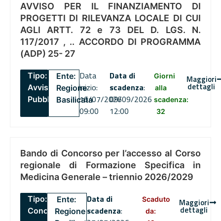
AVVISO PER IL FINANZIAMENTO DI
PROGETTI DI RILEVANZA LOCALE DI CUI
AGLI ARTT. 72 e 73 DEL D. LGS. N.
117/2017 , .. ACCORDO DI PROGRAMMA
(ADP) 25- 27
Data
Data di
Tipo:
Ente:
Giorni
Maggiori
dettagli
inizio:
scadenza
:
Avviso
Regione
alla
16/07/2026
09/09/2026
Pubblico
Basilicata
scadenza:
09:00
12:00
32
Bando di Concorso per l’accesso al Corso
regionale di Formazione Specifica in
Medicina Generale – triennio 2026/2029
Data di
Tipo:
Ente:
Scaduto
Maggiori
dettagli
scadenza
:
Concorsi
Regione
da: