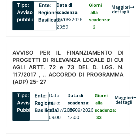
Data di
Tipo:
Ente:
Giorni
Maggiori
dettagli
scadenza
:
Avviso
Regione
alla
09/08/2026
pubblico
Basilicata
scadenza:
23:59
2
AVVISO PER IL FINANZIAMENTO DI
PROGETTI DI RILEVANZA LOCALE DI CUI
AGLI ARTT. 72 e 73 DEL D. LGS. N.
117/2017 , .. ACCORDO DI PROGRAMMA
(ADP) 25- 27
Data
Data di
Tipo:
Ente:
Giorni
Maggiori
dettagli
inizio:
scadenza
:
Avviso
Regione
alla
16/07/2026
09/09/2026
Pubblico
Basilicata
scadenza:
09:00
12:00
33