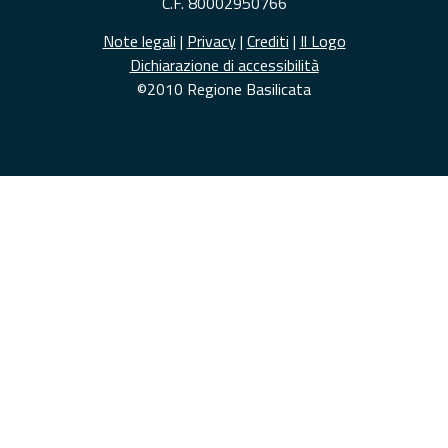
C.F. 80002950766
Note legali
|
Privacy
|
Crediti
|
Il Logo
Dichiarazione di accessibilità
©2010 Regione Basilicata