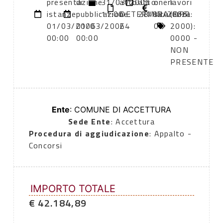
presentazione
di
31/03/2006
atto:
atto:
oneri
lavori
istanze:
pubblicazione:
11:00
DETERMINA
28/02/2006
sicurezza:
(DPR
01/03/2006
01/03/2006
24
0
2000):
00:00
00:00
0000 -
NON
PRESENTE
Ente
: COMUNE DI ACCETTURA
Sede Ente
: Accettura
Procedura di aggiudicazione
: Appalto -
Concorsi
IMPORTO TOTALE
€ 42.184,89