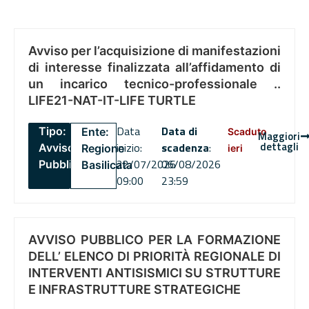
Avviso per l’acquisizione di manifestazioni
di interesse finalizzata all’affidamento di
un incarico tecnico-professionale ..
LIFE21-NAT-IT-LIFE TURTLE
Data
Data di
Tipo:
Ente:
Scaduto
Maggiori
dettagli
inizio:
scadenza
:
Avviso
Regione
ieri
22/07/2026
06/08/2026
Pubblico
Basilicata
09:00
23:59
AVVISO PUBBLICO PER LA FORMAZIONE
DELL’ ELENCO DI PRIORITÀ REGIONALE DI
INTERVENTI ANTISISMICI SU STRUTTURE
E INFRASTRUTTURE STRATEGICHE