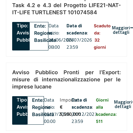
Task 4.2 e 4.3 del Progetto LIFE21-NAT-
IT-LIFE TURTLENEST 101074584
Data
Data di
Tipo:
Ente:
Scaduto
Maggiori
dettagli
inizio:
scadenza
:
Avviso
Regione
da:
26/06/2026
06/07/2026
Pubblico
Basilicata
32
08:00
23:59
giorni
Avviso Pubblico Pronti per l’Export:
misure di internazionalizzazione per le
imprese lucane
Data
Importo
Data di
Tipo:
Ente:
Giorni
Maggiori
dettagli
inizio:
€
scadenza
:
Avviso
Regione
alla
06/07/2026
5,500,000
31/12/2027
Pubblico
Basilicata
scadenza:
00:00
23:59
511