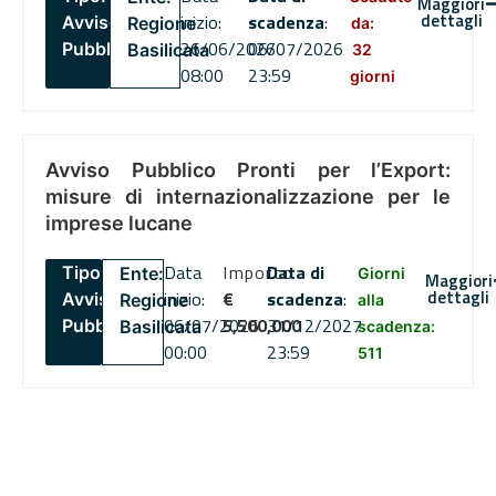
Maggiori
dettagli
inizio:
scadenza
:
Avviso
Regione
da:
26/06/2026
06/07/2026
Pubblico
Basilicata
32
08:00
23:59
giorni
Avviso Pubblico Pronti per l’Export:
misure di internazionalizzazione per le
imprese lucane
Data
Importo
Data di
Tipo:
Ente:
Giorni
Maggiori
dettagli
inizio:
€
scadenza
:
Avviso
Regione
alla
06/07/2026
5,500,000
31/12/2027
Pubblico
Basilicata
scadenza:
00:00
23:59
511