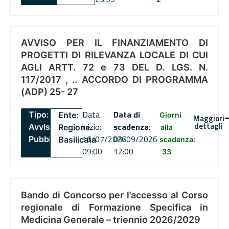
AVVISO PER IL FINANZIAMENTO DI
PROGETTI DI RILEVANZA LOCALE DI CUI
AGLI ARTT. 72 e 73 DEL D. LGS. N.
117/2017 , .. ACCORDO DI PROGRAMMA
(ADP) 25- 27
Data
Data di
Tipo:
Ente:
Giorni
Maggiori
dettagli
inizio:
scadenza
:
Avviso
Regione
alla
16/07/2026
09/09/2026
Pubblico
Basilicata
scadenza:
09:00
12:00
33
Bando di Concorso per l’accesso al Corso
regionale di Formazione Specifica in
Medicina Generale – triennio 2026/2029