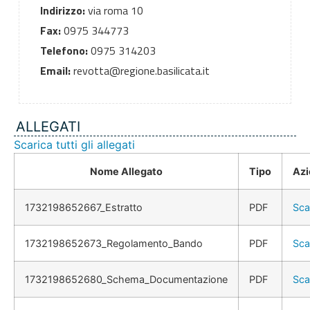
Indirizzo:
via roma 10
Fax:
0975 344773
Telefono:
0975 314203
Email:
revotta@regione.basilicata.it
ALLEGATI
Scarica tutti gli allegati
Nome Allegato
Tipo
Azi
1732198652667_Estratto
PDF
Sca
1732198652673_Regolamento_Bando
PDF
Sca
1732198652680_Schema_Documentazione
PDF
Sca