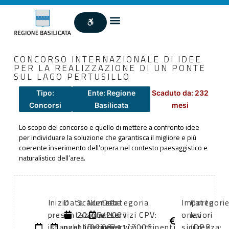
CONCORSO INTERNAZIONALE DI IDEE
PER LA REALIZZAZIONE DI UN PONTE
SUL LAGO PERTUSILLO
Tipo:
Ente: Regione
Scaduto da: 232
Concorsi
Basilicata
mesi
Lo scopo del concorso e quello di mettere a confronto idee
per individuare la soluzione che garantisca il migliore e più
coerente inserimento dell’opera nel contesto paesaggistico e
naturalistico dell’area.
Inizio
Data
Scadenza:
Numero
Data
Categoria
Importo
Categori
presentazione
di
20/03/2007
atto:
atto:
servizi CPV:
oneri
lavori
istanze:
pubblicazione:
11:00
Delibera
06/11/2006
Servizi attinenti
sicurezza:
(DPR