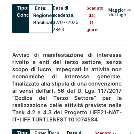
Data di
Tipo:
Ente:
Scaduto
Maggiori
dettagli
scadenza
:
Concorsi
Regione
da:
27/07/2026
Basilicata
11
23:59
giorni
Avviso di manifestazione di interesse
rivolto a enti del terzo settore, senza
scopo di lucro, impegnati in attività non
economiche di interesse generale,
finalizzato alla stipula di una convenzione
ai sensi dell’art. 56 del D. Lgs. 117/2017
“Codice del Terzo Settore” per la
realizzazione delle attività previste nelle
Task 4.2 e 4.3 del Progetto LIFE21-NAT-
IT-LIFE TURTLENEST 101074584
Data
Data di
Tipo:
Ente:
Scaduto