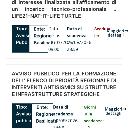
di interesse finalizzata all’affidamento di
un incarico tecnico-professionale ..
LIFE21-NAT-IT-LIFE TURTLE
Data
Data di
Tipo:
Ente:
Scaduto
Maggiori
dettagli
inizio:
scadenza
:
Avviso
Regione
ieri
22/07/2026
06/08/2026
Pubblico
Basilicata
09:00
23:59
AVVISO PUBBLICO PER LA FORMAZIONE
DELL’ ELENCO DI PRIORITÀ REGIONALE DI
INTERVENTI ANTISISMICI SU STRUTTURE
E INFRASTRUTTURE STRATEGICHE
Data di
Tipo:
Ente:
Giorni
Maggiori
dettagli
scadenza
:
Avviso
Regione
alla
09/08/2026
pubblico
Basilicata
scadenza:
23:59
2