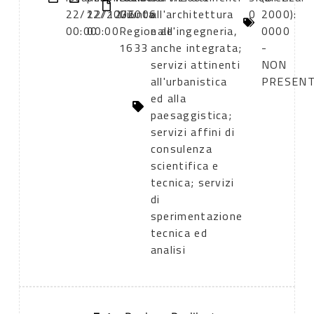
22/12/2006
22/12/2006
Giunta
all'architettura
0
2000):
00:00
00:00
Regionale
e all'ingegneria,
0000
1633
anche integrata;
-
servizi attinenti
NON
all'urbanistica
PRESEN
ed alla
paesaggistica;
servizi affini di
consulenza
scientifica e
tecnica; servizi
di
sperimentazione
tecnica ed
analisi