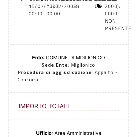
15/07/2003
15/07/2003
38
0
2000):
00:00
00:00
0000 -
NON
PRESENTE
Ente
: COMUNE DI MIGLIONICO
Sede Ente
: Miglionico
Procedura di aggiudicazione
: Appalto -
Concorsi
IMPORTO TOTALE
Ufficio
: Area Amministrativa