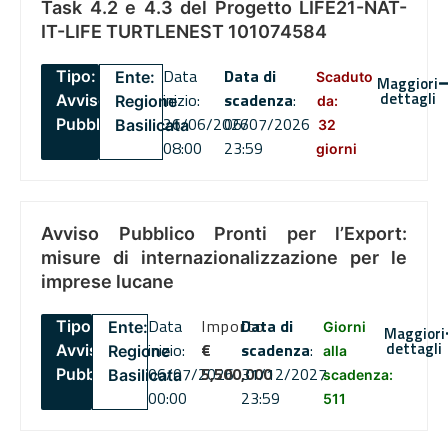
Task 4.2 e 4.3 del Progetto LIFE21-NAT-
IT-LIFE TURTLENEST 101074584
Data
Data di
Tipo:
Ente:
Scaduto
Maggiori
dettagli
inizio:
scadenza
:
Avviso
Regione
da:
26/06/2026
06/07/2026
Pubblico
Basilicata
32
08:00
23:59
giorni
Avviso Pubblico Pronti per l’Export:
misure di internazionalizzazione per le
imprese lucane
Data
Importo
Data di
Tipo:
Ente:
Giorni
Maggiori
dettagli
inizio:
€
scadenza
:
Avviso
Regione
alla
06/07/2026
5,500,000
31/12/2027
Pubblico
Basilicata
scadenza:
00:00
23:59
511