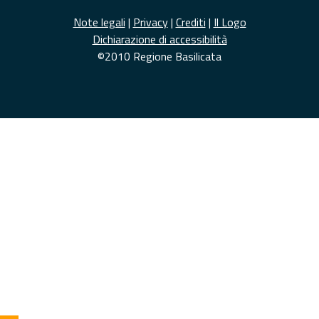
Note legali
|
Privacy
|
Crediti
|
Il Logo
Dichiarazione di accessibilità
©2010 Regione Basilicata