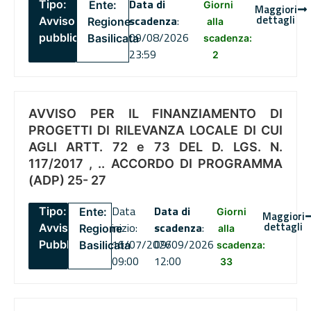
Data di
Tipo:
Ente:
Giorni
Maggiori
dettagli
scadenza
:
Avviso
Regione
alla
09/08/2026
pubblico
Basilicata
scadenza:
23:59
2
AVVISO PER IL FINANZIAMENTO DI
PROGETTI DI RILEVANZA LOCALE DI CUI
AGLI ARTT. 72 e 73 DEL D. LGS. N.
117/2017 , .. ACCORDO DI PROGRAMMA
(ADP) 25- 27
Data
Data di
Tipo:
Ente:
Giorni
Maggiori
dettagli
inizio:
scadenza
:
Avviso
Regione
alla
16/07/2026
09/09/2026
Pubblico
Basilicata
scadenza:
09:00
12:00
33