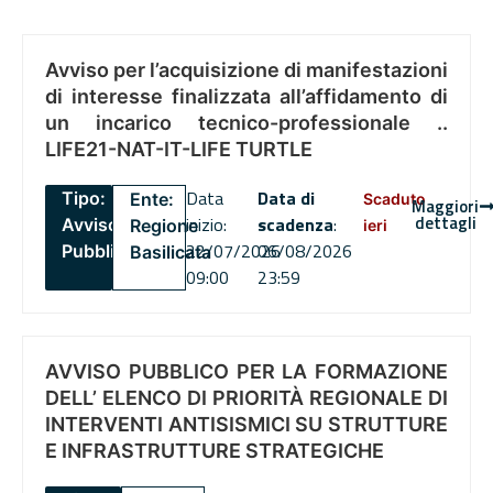
Avviso per l’acquisizione di manifestazioni
di interesse finalizzata all’affidamento di
un incarico tecnico-professionale ..
LIFE21-NAT-IT-LIFE TURTLE
Data
Data di
Tipo:
Ente:
Scaduto
Maggiori
dettagli
inizio:
scadenza
:
Avviso
Regione
ieri
22/07/2026
06/08/2026
Pubblico
Basilicata
09:00
23:59
AVVISO PUBBLICO PER LA FORMAZIONE
DELL’ ELENCO DI PRIORITÀ REGIONALE DI
INTERVENTI ANTISISMICI SU STRUTTURE
E INFRASTRUTTURE STRATEGICHE