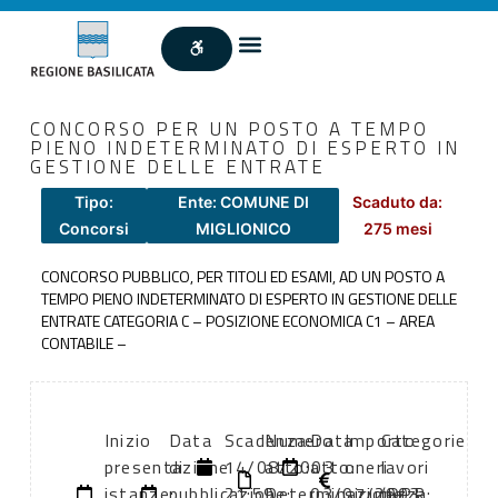
CONCORSO PER UN POSTO A TEMPO
PIENO INDETERMINATO DI ESPERTO IN
GESTIONE DELLE ENTRATE
Tipo:
Ente: COMUNE DI
Scaduto da:
Concorsi
MIGLIONICO
275 mesi
CONCORSO PUBBLICO, PER TITOLI ED ESAMI, AD UN POSTO A
TEMPO PIENO INDETERMINATO DI ESPERTO IN GESTIONE DELLE
ENTRATE CATEGORIA C – POSIZIONE ECONOMICA C1 – AREA
CONTABILE –
Inizio
Data
Scadenza:
Numero
Data
Importo
Categorie
presentazione
di
14/08/2003
atto:
atto:
oneri
lavori
istanze:
pubblicazione:
21:59
Determinazione
03/07/2003
sicurezza:
(DPR