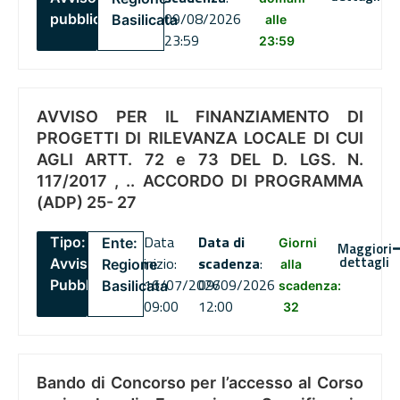
09/08/2026
pubblico
Basilicata
alle
23:59
23:59
AVVISO PER IL FINANZIAMENTO DI
PROGETTI DI RILEVANZA LOCALE DI CUI
AGLI ARTT. 72 e 73 DEL D. LGS. N.
117/2017 , .. ACCORDO DI PROGRAMMA
(ADP) 25- 27
Data
Data di
Tipo:
Ente:
Giorni
Maggiori
dettagli
inizio:
scadenza
:
Avviso
Regione
alla
16/07/2026
09/09/2026
Pubblico
Basilicata
scadenza:
09:00
12:00
32
Bando di Concorso per l’accesso al Corso