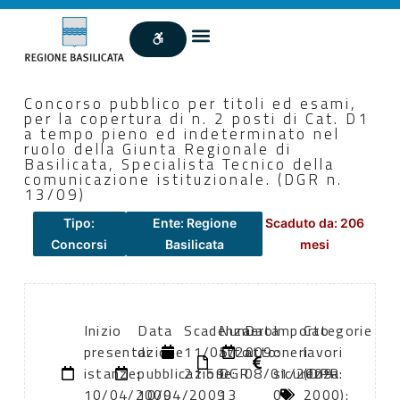
Concorso pubblico per titoli ed esami,
per la copertura di n. 2 posti di Cat. D1
a tempo pieno ed indeterminato nel
ruolo della Giunta Regionale di
Basilicata, Specialista Tecnico della
comunicazione istituzionale. (DGR n.
13/09)
Tipo:
Ente: Regione
Scaduto da: 206
Concorsi
Basilicata
mesi
Inizio
Data
Scadenza:
Numero
Data
Importo
Categorie
presentazione
di
11/05/2009
atto:
atto:
oneri
lavori
istanze:
pubblicazione:
21:59
DGR
08/01/2009
sicurezza:
(DPR
10/04/2009
10/04/2009
13
0
2000):