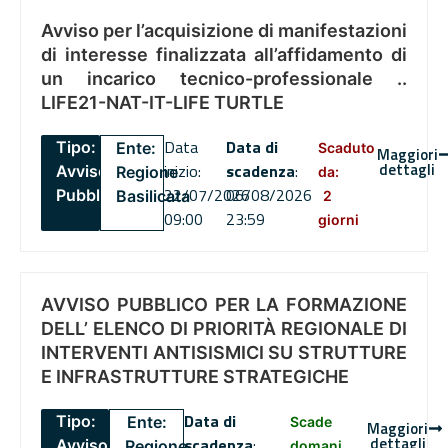
Avviso per l’acquisizione di manifestazioni
di interesse finalizzata all’affidamento di
un incarico tecnico-professionale ..
LIFE21-NAT-IT-LIFE TURTLE
Data
Data di
Tipo:
Ente:
Scaduto
Maggiori
dettagli
inizio:
scadenza
:
Avviso
Regione
da:
22/07/2026
06/08/2026
Pubblico
Basilicata
2
09:00
23:59
giorni
AVVISO PUBBLICO PER LA FORMAZIONE
DELL’ ELENCO DI PRIORITÀ REGIONALE DI
INTERVENTI ANTISISMICI SU STRUTTURE
E INFRASTRUTTURE STRATEGICHE
Data di
Tipo:
Ente:
Scade
Maggiori
dettagli
scadenza
:
Avviso
Regione
domani