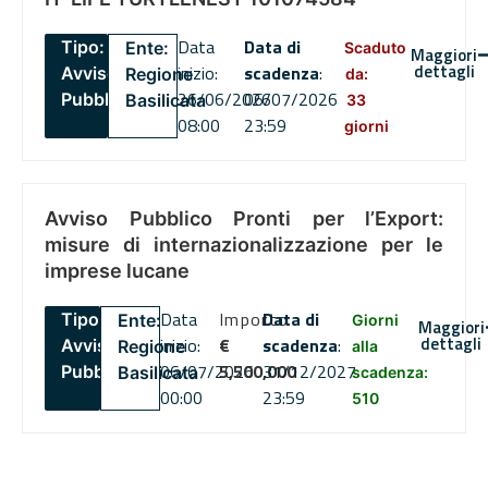
Data
Data di
Tipo:
Ente:
Scaduto
Maggiori
dettagli
inizio:
scadenza
:
Avviso
Regione
da:
26/06/2026
06/07/2026
Pubblico
Basilicata
33
08:00
23:59
giorni
Avviso Pubblico Pronti per l’Export:
misure di internazionalizzazione per le
imprese lucane
Data
Importo
Data di
Tipo:
Ente:
Giorni
Maggiori
dettagli
inizio:
€
scadenza
:
Avviso
Regione
alla
06/07/2026
5,500,000
31/12/2027
Pubblico
Basilicata
scadenza:
00:00
23:59
510