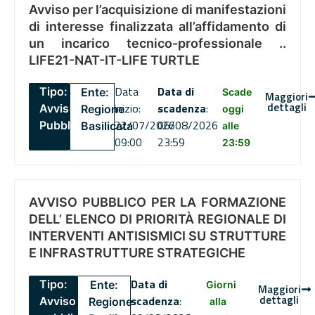
Avviso per l’acquisizione di manifestazioni
di interesse finalizzata all’affidamento di
un incarico tecnico-professionale ..
LIFE21-NAT-IT-LIFE TURTLE
Data
Data di
Tipo:
Ente:
Scade
Maggiori
dettagli
inizio:
scadenza
:
Avviso
Regione
oggi
22/07/2026
06/08/2026
Pubblico
Basilicata
alle
09:00
23:59
23:59
AVVISO PUBBLICO PER LA FORMAZIONE
DELL’ ELENCO DI PRIORITÀ REGIONALE DI
INTERVENTI ANTISISMICI SU STRUTTURE
E INFRASTRUTTURE STRATEGICHE
Data di
Tipo:
Ente:
Giorni
Maggiori
dettagli
scadenza
:
Avviso
Regione
alla