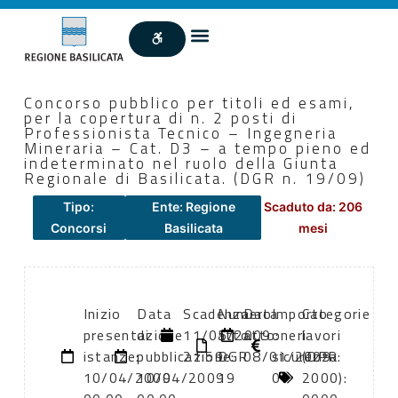
Concorso pubblico per titoli ed esami,
per la copertura di n. 2 posti di
Professionista Tecnico – Ingegneria
Mineraria – Cat. D3 – a tempo pieno ed
indeterminato nel ruolo della Giunta
Regionale di Basilicata. (DGR n. 19/09)
Tipo:
Ente: Regione
Scaduto da: 206
Concorsi
Basilicata
mesi
Inizio
Data
Scadenza:
Numero
Data
Importo
Categorie
presentazione
di
11/05/2009
atto:
atto:
oneri
lavori
istanze:
pubblicazione:
21:59
DGR
08/01/2009
sicurezza:
(DPR
10/04/2009
10/04/2009
19
0
2000):