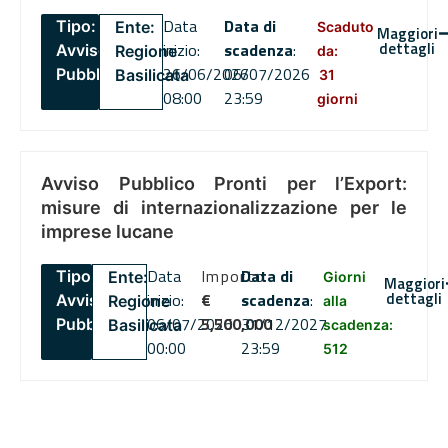
Data
Data di
Tipo:
Ente:
Scaduto
Maggiori
dettagli
inizio:
scadenza
:
Avviso
Regione
da:
26/06/2026
06/07/2026
Pubblico
Basilicata
31
08:00
23:59
giorni
Avviso Pubblico Pronti per l’Export:
misure di internazionalizzazione per le
imprese lucane
Data
Importo
Data di
Tipo:
Ente:
Giorni
Maggiori
dettagli
inizio:
€
scadenza
:
Avviso
Regione
alla
06/07/2026
5,500,000
31/12/2027
Pubblico
Basilicata
scadenza:
00:00
23:59
512