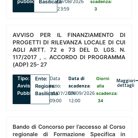
09/08/2026
pubblico
Basilicata
scadenza:
23:59
3
AVVISO PER IL FINANZIAMENTO DI
PROGETTI DI RILEVANZA LOCALE DI CUI
AGLI ARTT. 72 e 73 DEL D. LGS. N.
117/2017 , .. ACCORDO DI PROGRAMMA
(ADP) 25- 27
Data
Data di
Tipo:
Ente:
Giorni
Maggiori
dettagli
inizio:
scadenza
:
Avviso
Regione
alla
16/07/2026
09/09/2026
Pubblico
Basilicata
scadenza:
09:00
12:00
34
Bando di Concorso per l’accesso al Corso
regionale di Formazione Specifica in