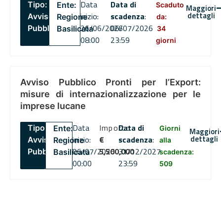
Data
Data di
Tipo:
Ente:
Scaduto
Maggiori
dettagli
inizio:
scadenza
:
Avviso
Regione
da:
26/06/2026
06/07/2026
Pubblico
Basilicata
34
08:00
23:59
giorni
Avviso Pubblico Pronti per l’Export:
misure di internazionalizzazione per le
imprese lucane
Data
Importo
Data di
Tipo:
Ente:
Giorni
Maggiori
dettagli
inizio:
€
scadenza
:
Avviso
Regione
alla
06/07/2026
5,500,000
31/12/2027
Pubblico
Basilicata
scadenza:
00:00
23:59
509