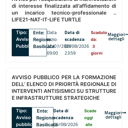
di interesse finalizzata all’affidamento di
un incarico tecnico-professionale ..
LIFE21-NAT-IT-LIFE TURTLE
Data
Data di
Tipo:
Ente:
Scaduto
Maggiori
dettagli
inizio:
scadenza
:
Avviso
Regione
da:
22/07/2026
06/08/2026
Pubblico
Basilicata
3
09:00
23:59
giorni
AVVISO PUBBLICO PER LA FORMAZIONE
DELL’ ELENCO DI PRIORITÀ REGIONALE DI
INTERVENTI ANTISISMICI SU STRUTTURE
E INFRASTRUTTURE STRATEGICHE
Data di
Tipo:
Ente:
Scade
Maggiori
dettagli
scadenza
:
Avviso
Regione
oggi
09/08/2026
pubblico
Basilicata
alle