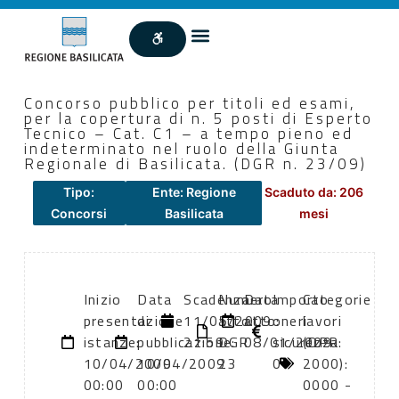
Concorso pubblico per titoli ed esami,
per la copertura di n. 5 posti di Esperto
Tecnico – Cat. C1 – a tempo pieno ed
indeterminato nel ruolo della Giunta
Regionale di Basilicata. (DGR n. 23/09)
Tipo:
Ente: Regione
Scaduto da: 206
Concorsi
Basilicata
mesi
Inizio
Data
Scadenza:
Numero
Data
Importo
Categorie
presentazione
di
11/05/2009
atto:
atto:
oneri
lavori
istanze:
pubblicazione:
21:59
DGR
08/01/2009
sicurezza:
(DPR
10/04/2009
10/04/2009
23
0
2000):
00:00
00:00
0000 -