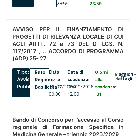
23:59
23:59
AVVISO PER IL FINANZIAMENTO DI
PROGETTI DI RILEVANZA LOCALE DI CUI
AGLI ARTT. 72 e 73 DEL D. LGS. N.
117/2017 , .. ACCORDO DI PROGRAMMA
(ADP) 25- 27
Data
Data di
Tipo:
Ente:
Giorni
Maggiori
dettagli
inizio:
scadenza
:
Avviso
Regione
alla
16/07/2026
09/09/2026
Pubblico
Basilicata
scadenza:
09:00
12:00
31
Bando di Concorso per l’accesso al Corso
regionale di Formazione Specifica in
Medicina Generale – triennio 2026/2029