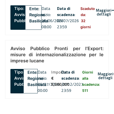
Data
Data di
Tipo:
Ente:
Scaduto
Maggiori
dettagli
inizio:
scadenza
:
Avviso
Regione
da:
26/06/2026
06/07/2026
Pubblico
Basilicata
32
08:00
23:59
giorni
Avviso Pubblico Pronti per l’Export:
misure di internazionalizzazione per le
imprese lucane
Data
Importo
Data di
Tipo:
Ente:
Giorni
Maggiori
dettagli
inizio:
€
scadenza
:
Avviso
Regione
alla
06/07/2026
5,500,000
31/12/2027
Pubblico
Basilicata
scadenza:
00:00
23:59
511