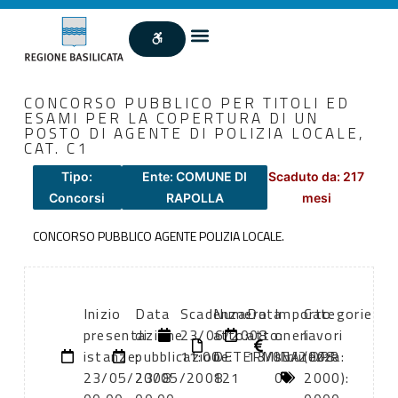
CONCORSO PUBBLICO PER TITOLI ED
ESAMI PER LA COPERTURA DI UN
POSTO DI AGENTE DI POLIZIA LOCALE,
CAT. C1
Tipo:
Ente: COMUNE DI
Scaduto da: 217
Concorsi
RAPOLLA
mesi
CONCORSO PUBBLICO AGENTE POLIZIA LOCALE.
Inizio
Data
Scadenza:
Numero
Data
Importo
Categorie
presentazione
di
23/06/2008
atto:
atto:
oneri
lavori
istanze:
pubblicazione:
11:00
DETERMINA
13/05/2008
sicurezza:
(DPR
23/05/2008
23/05/2008
121
0
2000):