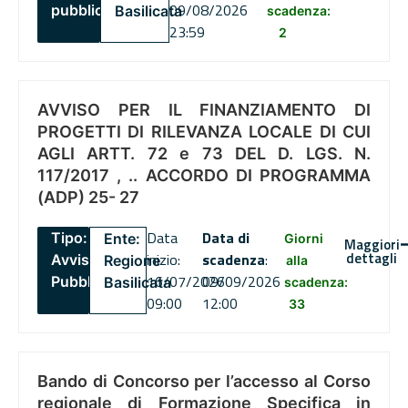
09/08/2026
pubblico
Basilicata
scadenza:
23:59
2
AVVISO PER IL FINANZIAMENTO DI
PROGETTI DI RILEVANZA LOCALE DI CUI
AGLI ARTT. 72 e 73 DEL D. LGS. N.
117/2017 , .. ACCORDO DI PROGRAMMA
(ADP) 25- 27
Data
Data di
Tipo:
Ente:
Giorni
Maggiori
dettagli
inizio:
scadenza
:
Avviso
Regione
alla
16/07/2026
09/09/2026
Pubblico
Basilicata
scadenza:
09:00
12:00
33
Bando di Concorso per l’accesso al Corso
regionale di Formazione Specifica in