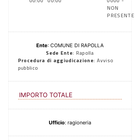
00:00
00:00
0000 -
NON
PRESENTE
Ente
: COMUNE DI RAPOLLA
Sede Ente
: Rapolla
Procedura di aggiudicazione
: Avviso
pubblico
IMPORTO TOTALE
Ufficio
: ragioneria