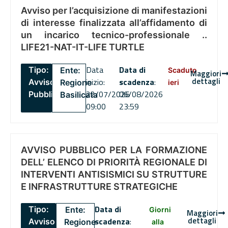
Avviso per l’acquisizione di manifestazioni
di interesse finalizzata all’affidamento di
un incarico tecnico-professionale ..
LIFE21-NAT-IT-LIFE TURTLE
Data
Data di
Tipo:
Ente:
Scaduto
Maggiori
dettagli
inizio:
scadenza
:
Avviso
Regione
ieri
22/07/2026
06/08/2026
Pubblico
Basilicata
09:00
23:59
AVVISO PUBBLICO PER LA FORMAZIONE
DELL’ ELENCO DI PRIORITÀ REGIONALE DI
INTERVENTI ANTISISMICI SU STRUTTURE
E INFRASTRUTTURE STRATEGICHE
Data di
Tipo:
Ente:
Giorni
Maggiori
dettagli
scadenza
:
Avviso
Regione
alla