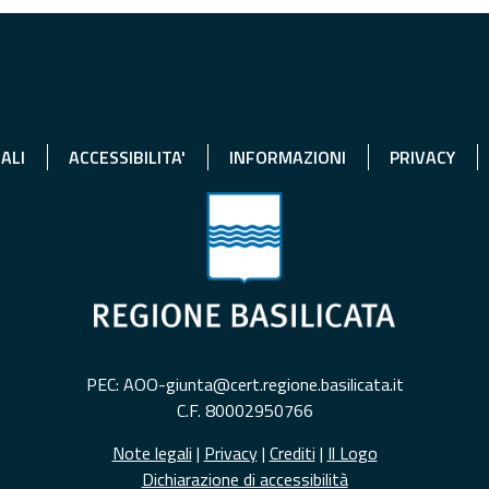
ALI
ACCESSIBILITA'
INFORMAZIONI
PRIVACY
PEC: AOO-giunta@cert.regione.basilicata.it
C.F. 80002950766
Note legali
|
Privacy
|
Crediti
|
Il Logo
Dichiarazione di accessibilità