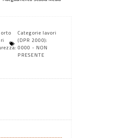
porto
Categorie lavori
ri
(DPR 2000):
urezza:
0000 - NON
PRESENTE