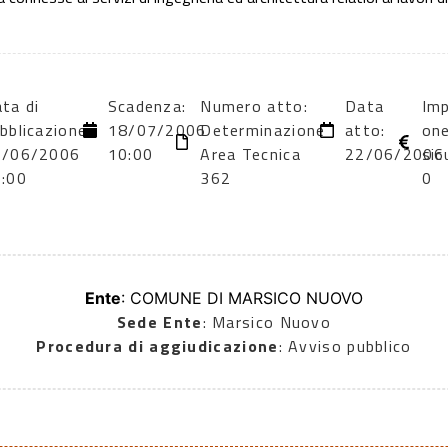
ta di
Scadenza:
Numero atto:
Data
Im
bblicazione:
18/07/2006
Determinazione
atto:
one
6/06/2006
10:00
Area Tecnica
22/06/2006
sic
:00
362
0
Ente
: COMUNE DI MARSICO NUOVO
Sede Ente
: Marsico Nuovo
Procedura di aggiudicazione
: Avviso pubblico