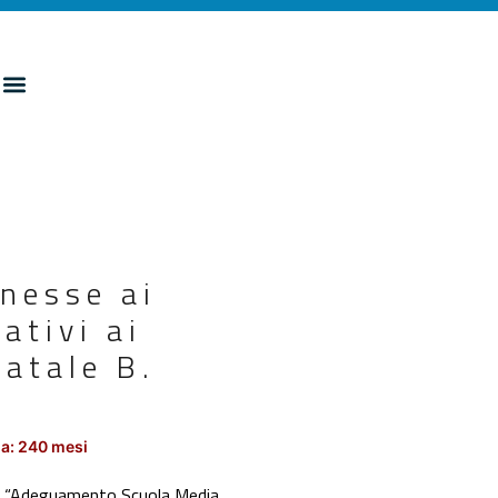
nnesse ai
ativi ai
atale B.
3
a: 240 mesi
i di “Adeguamento Scuola Media