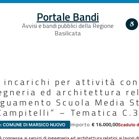
Portale Bandi
Avvisi e bandi pubblici della Regione
Basilicata
incarichi per attività co
egneria ed architettura rel
eguamento Scuola Media St
Campitelli” – Tematica C.
Importo
€ 16.000,00
e: COMUNE DI MARSICO NUOVO
Scaduto d
à connesse ai servizi di ingegneria ed architettura relatioi ai lavor