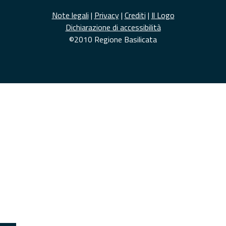
Note legali
|
Privacy
|
Crediti
|
Il Logo
Dichiarazione di accessibilità
©2010 Regione Basilicata