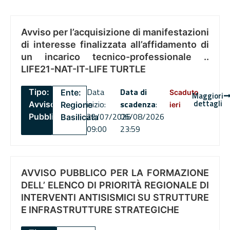
Avviso per l’acquisizione di manifestazioni
di interesse finalizzata all’affidamento di
un incarico tecnico-professionale ..
LIFE21-NAT-IT-LIFE TURTLE
Data
Data di
Tipo:
Ente:
Scaduto
Maggiori
dettagli
inizio:
scadenza
:
Avviso
Regione
ieri
22/07/2026
06/08/2026
Pubblico
Basilicata
09:00
23:59
AVVISO PUBBLICO PER LA FORMAZIONE
DELL’ ELENCO DI PRIORITÀ REGIONALE DI
INTERVENTI ANTISISMICI SU STRUTTURE
E INFRASTRUTTURE STRATEGICHE