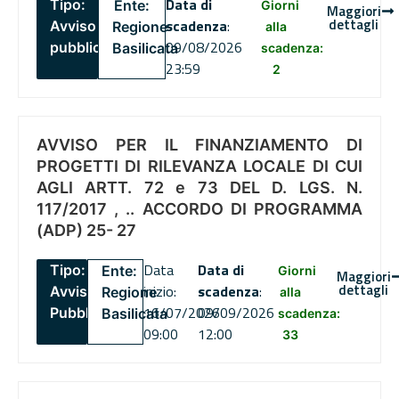
Data di
Tipo:
Ente:
Giorni
Maggiori
dettagli
scadenza
:
Avviso
Regione
alla
09/08/2026
pubblico
Basilicata
scadenza:
23:59
2
AVVISO PER IL FINANZIAMENTO DI
PROGETTI DI RILEVANZA LOCALE DI CUI
AGLI ARTT. 72 e 73 DEL D. LGS. N.
117/2017 , .. ACCORDO DI PROGRAMMA
(ADP) 25- 27
Data
Data di
Tipo:
Ente:
Giorni
Maggiori
dettagli
inizio:
scadenza
:
Avviso
Regione
alla
16/07/2026
09/09/2026
Pubblico
Basilicata
scadenza:
09:00
12:00
33