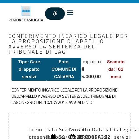
CONFERIMENTO INCARICO LEGALE PER
LA PROPOSIZIONE DI APPELLO
AVVERSO LA SENTENZA DEL
TRIBUNALE DI LAG
Importo
Tipo: Gare
Ente:
Scaduto
€
di appalto
COMUNE DI
da: 162
5.000,00
servizi
CALVERA
mesi
CONFERIMENTO INCARICO LEGALE PER LA PROPOSIZIONE
DELL’APPELLO AVVERSO LA SENTENZA DEL TRIBUNALE DI
LAGONEGRO DEL 10/07/2012 AVV. ALDINIO
Inizio
Data
Scadenza:
Numero
Data
CIG:
Data
Data
Categoria
presentazione
di
29/01/2013
atto:
atto:
ZF8086A392
di
di
servizi