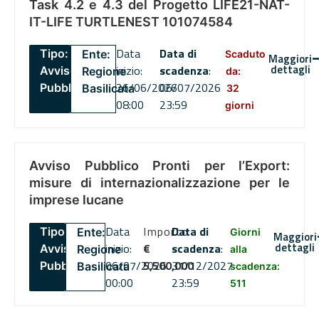
Task 4.2 e 4.3 del Progetto LIFE21-NAT-
IT-LIFE TURTLENEST 101074584
Data
Data di
Tipo:
Ente:
Scaduto
Maggiori
dettagli
inizio:
scadenza
:
Avviso
Regione
da:
26/06/2026
06/07/2026
Pubblico
Basilicata
32
08:00
23:59
giorni
Avviso Pubblico Pronti per l’Export:
misure di internazionalizzazione per le
imprese lucane
Data
Importo
Data di
Tipo:
Ente:
Giorni
Maggiori
dettagli
inizio:
€
scadenza
:
Avviso
Regione
alla
06/07/2026
5,500,000
31/12/2027
Pubblico
Basilicata
scadenza:
00:00
23:59
511