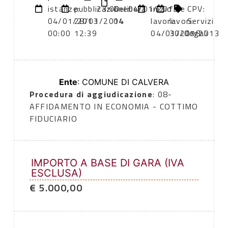
istanze:
pubblicazione:
23:00
Delibera
04/01/2013
inizio
fine
CPV:
04/01/2013
28/01/2014
04
lavori:
lavori:
Servizi
00:00
12:39
04/01/2013
30/01/2013
legali
Ente
: COMUNE DI CALVERA
Procedura di aggiudicazione
: 08-
AFFIDAMENTO IN ECONOMIA - COTTIMO
FIDUCIARIO
IMPORTO A BASE DI GARA (IVA
ESCLUSA)
€ 5.000,00