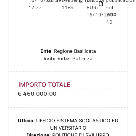
16/10/2014
22:59
Delibera
01/10/2014
sul
pubblicazio
12:22
1185
BUR:
sul
16/10/2014
BUR:
40
Ente
: Regione Basilicata
Sede Ente
: Potenza
IMPORTO TOTALE
€ 460.000,00
Ufficio
: UFFICIO SISTEMA SCOLASTICO ED
UNIVERSITARIO
Direzione
: POLITICHE DI SVILUPPO,