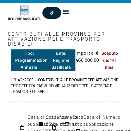
CONTRIBUTI ALLE PROVINCE PER
ATTIVAZIONE PEI E TRASPORTO
DISABILI
Importo
€
Tipo:
Ente:
Scaduto
460.000,00
Programmazione
Regione
da: 141
Annuale
Basilicata
mesi
L.R. 42/2009 – CONTRIBUTI ALLE PROVINCE PER ATTIVAZIONE
PROGETTI EDUCATIVI INDIVIDUALIZZATI E PER LE ATTIVITA’ DI
TRASPORTO DISABILI
Data di
Scadenza:
Numero
Data
Data di
Numero
pubblicazione:
05/11/2014
atto:
atto:
pubblicazione
di