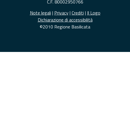
C.F. 80002950766
Note legali
|
Privacy
|
Crediti
|
Il Logo
Dichiarazione di accessibilità
©2010 Regione Basilicata