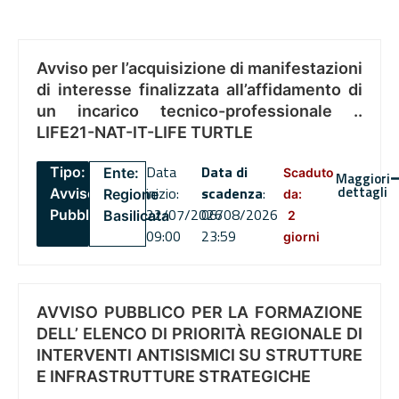
Avviso per l’acquisizione di manifestazioni
di interesse finalizzata all’affidamento di
un incarico tecnico-professionale ..
LIFE21-NAT-IT-LIFE TURTLE
Data
Data di
Tipo:
Ente:
Scaduto
Maggiori
dettagli
inizio:
scadenza
:
Avviso
Regione
da:
22/07/2026
06/08/2026
Pubblico
Basilicata
2
09:00
23:59
giorni
AVVISO PUBBLICO PER LA FORMAZIONE
DELL’ ELENCO DI PRIORITÀ REGIONALE DI
INTERVENTI ANTISISMICI SU STRUTTURE
E INFRASTRUTTURE STRATEGICHE