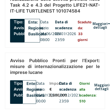
Task 4.2 e 4.3 del Progetto LIFE21-NAT-
IT-LIFE TURTLENEST 101074584
Data
Data di
Tipo:
Ente:
Scaduto
Maggiori
dettagli
inizio:
scadenza
:
Avviso
Regione
da:
26/06/2026
06/07/2026
Pubblico
Basilicata
33
08:00
23:59
giorni
Avviso Pubblico Pronti per l’Export:
misure di internazionalizzazione per le
imprese lucane
Data
Importo
Data di
Tipo:
Ente:
Giorni
Maggiori
dettagli
inizio:
€
scadenza
:
Avviso
Regione
alla
06/07/2026
5,500,000
31/12/2027
Pubblico
Basilicata
scadenza:
00:00
23:59
510