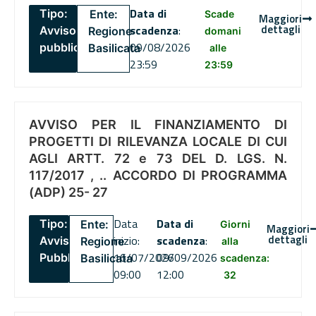
Data di
Tipo:
Ente:
Scade
Maggiori
dettagli
scadenza
:
Avviso
Regione
domani
09/08/2026
pubblico
Basilicata
alle
23:59
23:59
AVVISO PER IL FINANZIAMENTO DI
PROGETTI DI RILEVANZA LOCALE DI CUI
AGLI ARTT. 72 e 73 DEL D. LGS. N.
117/2017 , .. ACCORDO DI PROGRAMMA
(ADP) 25- 27
Data
Data di
Tipo:
Ente:
Giorni
Maggiori
dettagli
inizio:
scadenza
:
Avviso
Regione
alla
16/07/2026
09/09/2026
Pubblico
Basilicata
scadenza:
09:00
12:00
32