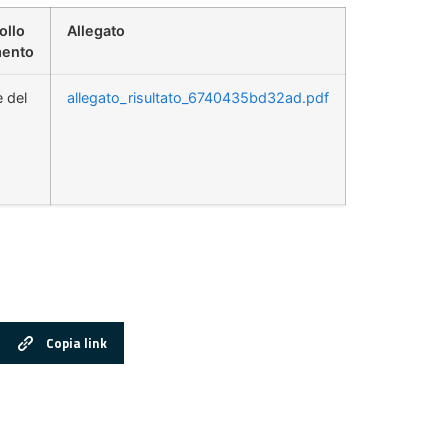
ollo
Allegato
ento
e del
allegato_risultato_6740435bd32ad.pdf
Copia link