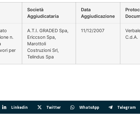
Società
Data
Protoc
Aggiudicataria
Aggiudicazione
Docum
rato
A.T.I. GRADED Spa,
11/12/2007
Verbal
ione n.
Ericcson Spa,
C.d.A.
a
Marottoli
vori per
Costruzioni Srl,
Telindus Spa
Linkedin
Twitter
WhatsApp
Telegram