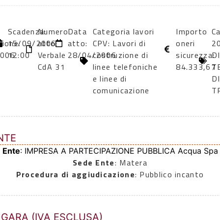
Scadenza:
Numero
Data
Categoria lavori
Importo
Ca
zione:
15/09/2006
atto:
atto:
CPV: Lavori di
oneri
2
2006
12:00
Verbale
28/04/2006
costruzione di
sicurezza:
DI
CdA 31
linee telefoniche
84.333,67
T
e linee di
D
comunicazione
T
NTE
Ente
: IMPRESA A PARTECIPAZIONE PUBBLICA Acqua Spa
Sede Ente
: Matera
Procedura di aggiudicazione
: Pubblico incanto
 GARA (IVA ESCLUSA)