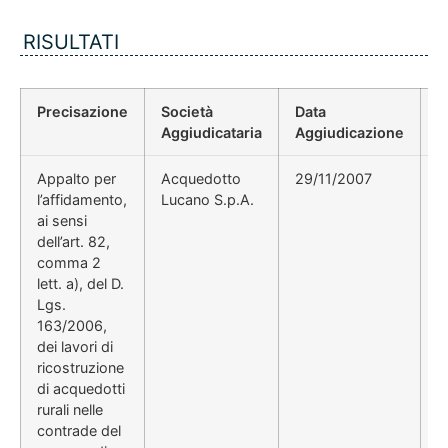
RISULTATI
Precisazione
Società
Data
P
Aggiudicataria
Aggiudicazione
D
Appalto per
Acquedotto
29/11/2007
V
l’affidamento,
Lucano S.p.A.
C
ai sensi
dell’art. 82,
comma 2
lett. a), del D.
Lgs.
163/2006,
dei lavori di
ricostruzione
di acquedotti
rurali nelle
contrade del