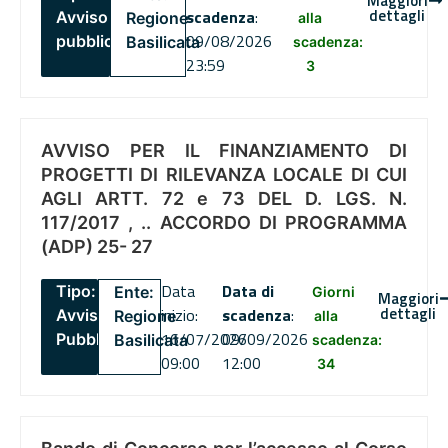
Maggiori
dettagli
scadenza
:
Avviso
Regione
alla
09/08/2026
pubblico
Basilicata
scadenza:
23:59
3
AVVISO PER IL FINANZIAMENTO DI
PROGETTI DI RILEVANZA LOCALE DI CUI
AGLI ARTT. 72 e 73 DEL D. LGS. N.
117/2017 , .. ACCORDO DI PROGRAMMA
(ADP) 25- 27
Data
Data di
Tipo:
Ente:
Giorni
Maggiori
dettagli
inizio:
scadenza
:
Avviso
Regione
alla
16/07/2026
09/09/2026
Pubblico
Basilicata
scadenza:
09:00
12:00
34