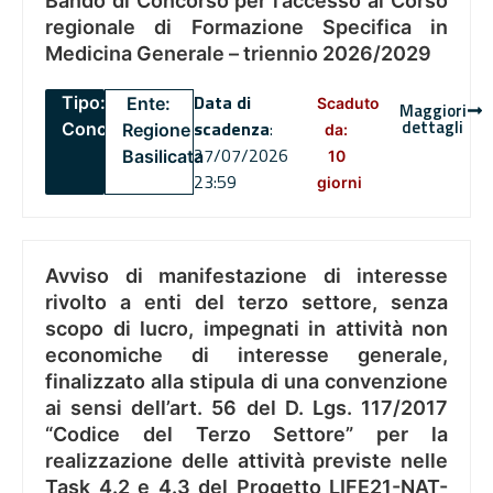
Bando di Concorso per l’accesso al Corso
regionale di Formazione Specifica in
Medicina Generale – triennio 2026/2029
Data di
Tipo:
Ente:
Scaduto
Maggiori
dettagli
scadenza
:
Concorsi
Regione
da:
27/07/2026
Basilicata
10
23:59
giorni
Avviso di manifestazione di interesse
rivolto a enti del terzo settore, senza
scopo di lucro, impegnati in attività non
economiche di interesse generale,
finalizzato alla stipula di una convenzione
ai sensi dell’art. 56 del D. Lgs. 117/2017
“Codice del Terzo Settore” per la
realizzazione delle attività previste nelle
Task 4.2 e 4.3 del Progetto LIFE21-NAT-