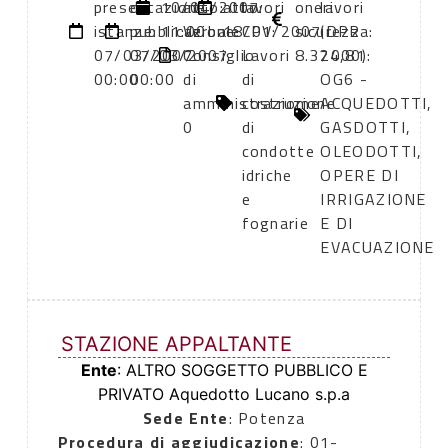
presentazione
di
10/04/2007
atto:
atto:
lavori
oneri
lavori
istanze:
pubblicazione:
11:00
Verbale
18/01/2007
CPV:
sicurezza:
(DPR
07/03/2007
07/03/2007
Consiglio
Lavori
8.374,81
2000):
00:00
00:00
di
di
OG6 -
amministraziome
costruzione
ACQUEDOTTI,
0
di
GASDOTTI,
condotte
OLEODOTTI,
idriche
OPERE DI
e
IRRIGAZIONE
fognarie
E DI
EVACUAZIONE
STAZIONE APPALTANTE
Ente
: ALTRO SOGGETTO PUBBLICO E
PRIVATO Aquedotto Lucano s.p.a
Sede Ente
: Potenza
Procedura di aggiudicazione
: 01-