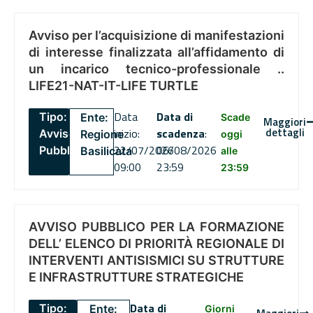
Avviso per l’acquisizione di manifestazioni
di interesse finalizzata all’affidamento di
un incarico tecnico-professionale ..
LIFE21-NAT-IT-LIFE TURTLE
Data
Data di
Tipo:
Ente:
Scade
Maggiori
dettagli
inizio:
scadenza
:
Avviso
Regione
oggi
22/07/2026
06/08/2026
Pubblico
Basilicata
alle
09:00
23:59
23:59
AVVISO PUBBLICO PER LA FORMAZIONE
DELL’ ELENCO DI PRIORITÀ REGIONALE DI
INTERVENTI ANTISISMICI SU STRUTTURE
E INFRASTRUTTURE STRATEGICHE
Data di
Tipo:
Ente:
Giorni