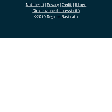
Note legali
|
Privacy
|
Crediti
|
Il Logo
Dichiarazione di accessibilità
©2010 Regione Basilicata