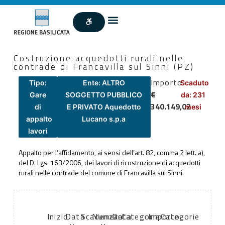
Costruzione acquedotti rurali nelle
contrade di Francavilla sul Sinni (PZ)
Importo
Tipo:
Ente: ALTRO
Scaduto
€
Gare
SOGGETTO PUBBLICO
da: 231
340.149,02
di
E PRIVATO Aquedotto
mesi
appalto
Lucano s.p.a
lavori
Appalto per l’affidamento, ai sensi dell’art. 82, comma 2 lett. a),
del D. Lgs. 163/2006, dei lavori di ricostruzione di acquedotti
rurali nelle contrade del comune di Francavilla sul Sinni.
Inizio
Data
Scadenza:
Numero
Data
Categoria
Importo
Categorie