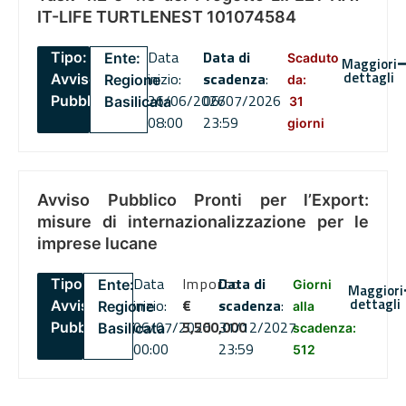
IT-LIFE TURTLENEST 101074584
Data
Data di
Tipo:
Ente:
Scaduto
Maggiori
dettagli
inizio:
scadenza
:
Avviso
Regione
da:
26/06/2026
06/07/2026
Pubblico
Basilicata
31
08:00
23:59
giorni
Avviso Pubblico Pronti per l’Export:
misure di internazionalizzazione per le
imprese lucane
Data
Importo
Data di
Tipo:
Ente:
Giorni
Maggiori
dettagli
inizio:
€
scadenza
:
Avviso
Regione
alla
06/07/2026
5,500,000
31/12/2027
Pubblico
Basilicata
scadenza:
00:00
23:59
512