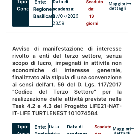
Data di
Tipo:
Ente:
Scaduto
Maggiori
dettagli
scadenza
:
Concorsi
Regione
da:
27/07/2026
Basilicata
13
23:59
giorni
Avviso di manifestazione di interesse
rivolto a enti del terzo settore, senza
scopo di lucro, impegnati in attività non
economiche di interesse generale,
finalizzato alla stipula di una convenzione
ai sensi dell’art. 56 del D. Lgs. 117/2017
“Codice del Terzo Settore” per la
realizzazione delle attività previste nelle
Task 4.2 e 4.3 del Progetto LIFE21-NAT-
IT-LIFE TURTLENEST 101074584
Data
Data di
Tipo:
Ente:
Scaduto
Maggiori
dettagli
inizio:
scadenza
:
Avviso
da: