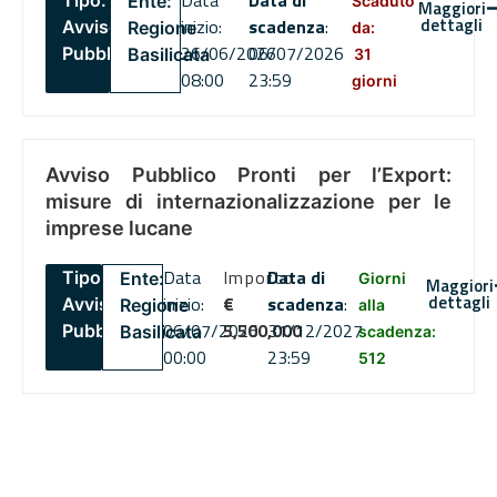
Ente:
Scaduto
Maggiori
dettagli
inizio:
scadenza
:
Avviso
Regione
da:
26/06/2026
06/07/2026
Pubblico
Basilicata
31
08:00
23:59
giorni
Avviso Pubblico Pronti per l’Export:
misure di internazionalizzazione per le
imprese lucane
Data
Importo
Data di
Tipo:
Ente:
Giorni
Maggiori
dettagli
inizio:
€
scadenza
:
Avviso
Regione
alla
06/07/2026
5,500,000
31/12/2027
Pubblico
Basilicata
scadenza:
00:00
23:59
512