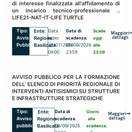
di interesse finalizzata all’affidamento di
un incarico tecnico-professionale ..
LIFE21-NAT-IT-LIFE TURTLE
Data
Data di
Tipo:
Ente:
Scade
Maggiori
dettagli
inizio:
scadenza
:
Avviso
Regione
oggi
22/07/2026
06/08/2026
Pubblico
Basilicata
alle
09:00
23:59
23:59
AVVISO PUBBLICO PER LA FORMAZIONE
DELL’ ELENCO DI PRIORITÀ REGIONALE DI
INTERVENTI ANTISISMICI SU STRUTTURE
E INFRASTRUTTURE STRATEGICHE
Data di
Tipo:
Ente:
Giorni
Maggiori
dettagli
scadenza
:
Avviso
Regione
alla
09/08/2026
pubblico
Basilicata
scadenza: