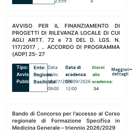
23:59
3
AVVISO PER IL FINANZIAMENTO DI
PROGETTI DI RILEVANZA LOCALE DI CUI
AGLI ARTT. 72 e 73 DEL D. LGS. N.
117/2017 , .. ACCORDO DI PROGRAMMA
(ADP) 25- 27
Data
Data di
Tipo:
Ente:
Giorni
Maggiori
dettagli
inizio:
scadenza
:
Avviso
Regione
alla
16/07/2026
09/09/2026
Pubblico
Basilicata
scadenza:
09:00
12:00
34
Bando di Concorso per l’accesso al Corso
regionale di Formazione Specifica in
Medicina Generale – triennio 2026/2029