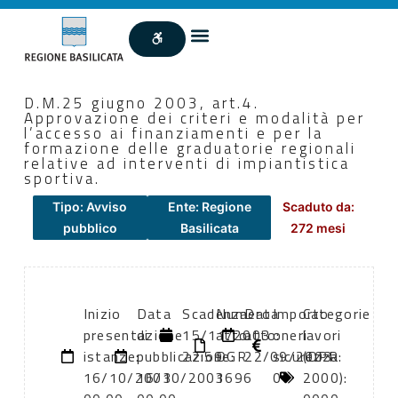
D.M.25 giugno 2003, art.4.
Approvazione dei criteri e modalità per
l’accesso ai finanziamenti e per la
formazione delle graduatorie regionali
relative ad interventi di impiantistica
sportiva.
Tipo: Avviso
Ente: Regione
Scaduto da:
pubblico
Basilicata
272 mesi
Inizio
Data
Scadenza:
Numero
Data
Importo
Categorie
presentazione
di
15/11/2003
atto:
atto:
oneri
lavori
istanze:
pubblicazione:
22:59
DGR
22/09/2003
sicurezza:
(DPR
16/10/2003
16/10/2003
1696
0
2000):