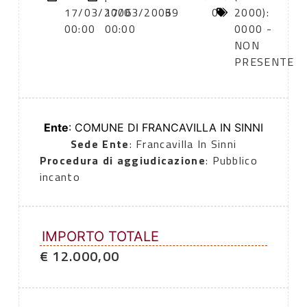
17/03/2006
17/03/2006
39
0
2000):
00:00
00:00
0000 -
NON
PRESENTE
Ente
: COMUNE DI FRANCAVILLA IN SINNI
Sede Ente
: Francavilla In Sinni
Procedura di aggiudicazione
: Pubblico
incanto
IMPORTO TOTALE
€ 12.000,00