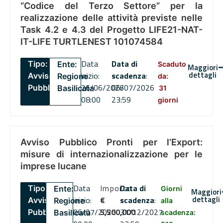
“Codice del Terzo Settore” per la
realizzazione delle attività previste nelle
Task 4.2 e 4.3 del Progetto LIFE21-NAT-
IT-LIFE TURTLENEST 101074584
Data
Data di
Tipo:
Ente:
Scaduto
Maggiori
dettagli
inizio:
scadenza
:
Avviso
Regione
da:
26/06/2026
06/07/2026
Pubblico
Basilicata
31
08:00
23:59
giorni
Avviso Pubblico Pronti per l’Export:
misure di internazionalizzazione per le
imprese lucane
Data
Importo
Data di
Tipo:
Ente:
Giorni
Maggiori
dettagli
inizio:
€
scadenza
:
Avviso
Regione
alla
06/07/2026
5,500,000
31/12/2027
Pubblico
Basilicata
scadenza: