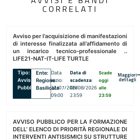
AVVISI E BANDI
CORRELATI
Avviso per l’acquisizione di manifestazioni
di interesse finalizzata all’affidamento di
un incarico tecnico-professionale ..
LIFE21-NAT-IT-LIFE TURTLE
Data
Data di
Tipo:
Ente:
Scade
Maggiori
dettagli
inizio:
scadenza
:
Avviso
Regione
oggi
22/07/2026
06/08/2026
Pubblico
Basilicata
alle
09:00
23:59
23:59
AVVISO PUBBLICO PER LA FORMAZIONE
DELL’ ELENCO DI PRIORITÀ REGIONALE DI
INTERVENTI ANTISISMICI SU STRUTTURE