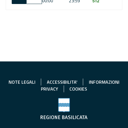
00:00
23:59
512
NOTE LEGALI
ACCESSIBILITA'
INFORMAZIONI
PRIVACY
COOKIES