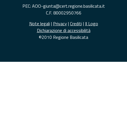
PEC: AOO-giunta@cert.regione.basilicata.it
C.F. 80002950766
Note legali
|
Privacy
|
Crediti
|
Il Logo
Dichiarazione di accessibilità
©2010 Regione Basilicata