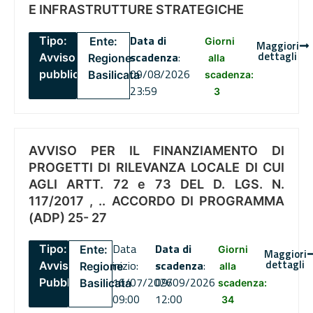
E INFRASTRUTTURE STRATEGICHE
Data di
Tipo:
Ente:
Giorni
Maggiori
dettagli
scadenza
:
Avviso
Regione
alla
09/08/2026
pubblico
Basilicata
scadenza:
23:59
3
AVVISO PER IL FINANZIAMENTO DI
PROGETTI DI RILEVANZA LOCALE DI CUI
AGLI ARTT. 72 e 73 DEL D. LGS. N.
117/2017 , .. ACCORDO DI PROGRAMMA
(ADP) 25- 27
Data
Data di
Tipo:
Ente:
Giorni
Maggiori
dettagli
inizio:
scadenza
:
Avviso
Regione
alla
16/07/2026
09/09/2026
Pubblico
Basilicata
scadenza:
09:00
12:00
34