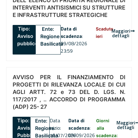
DELL’ ELENCO DI PRIORITÀ REGIONALE DI
INTERVENTI ANTISISMICI SU STRUTTURE
E INFRASTRUTTURE STRATEGICHE
Data di
Tipo:
Ente:
Scaduto
Maggiori
dettagli
scadenza
:
Avviso
Regione
ieri
09/08/2026
pubblico
Basilicata
23:59
AVVISO PER IL FINANZIAMENTO DI
PROGETTI DI RILEVANZA LOCALE DI CUI
AGLI ARTT. 72 e 73 DEL D. LGS. N.
117/2017 , .. ACCORDO DI PROGRAMMA
(ADP) 25- 27
Data
Data di
Tipo:
Ente:
Giorni
Maggiori
dettagli
inizio:
scadenza
:
Avviso
Regione
alla
16/07/2026
09/09/2026
Pubblico
Basilicata
scadenza: