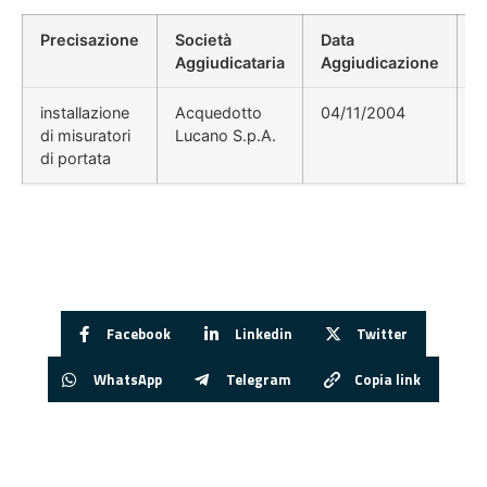
Precisazione
Società
Data
P
Aggiudicataria
Aggiudicazione
D
installazione
Acquedotto
04/11/2004
E
di misuratori
Lucano S.p.A.
g
di portata
Facebook
Linkedin
Twitter
WhatsApp
Telegram
Copia link