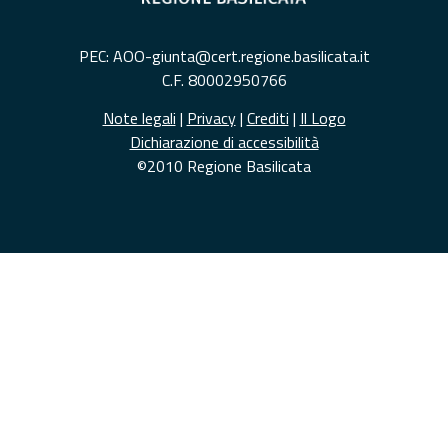
PEC: AOO-giunta@cert.regione.basilicata.it
C.F. 80002950766
Note legali
|
Privacy
|
Crediti
|
Il Logo
Dichiarazione di accessibilità
©2010 Regione Basilicata