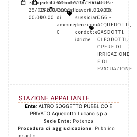
istanze:
pubblicazione:
12:00
Verbale
02/08/2004
CPV:
sicurezza:
(DPR
25/08/2004
25/08/2004
Consiglio
Lavori
1.834,63
2000):
00:00
00:00
di
sussidiari
OG6 -
amministraziome
per
ACQUEDOTTI,
0
condotte
GASDOTTI,
idriche
OLEODOTTI,
OPERE DI
IRRIGAZIONE
E DI
EVACUAZIONE
STAZIONE APPALTANTE
Ente
: ALTRO SOGGETTO PUBBLICO E
PRIVATO Aquedotto Lucano s.p.a
Sede Ente
: Potenza
Procedura di aggiudicazione
: Pubblico
incanto