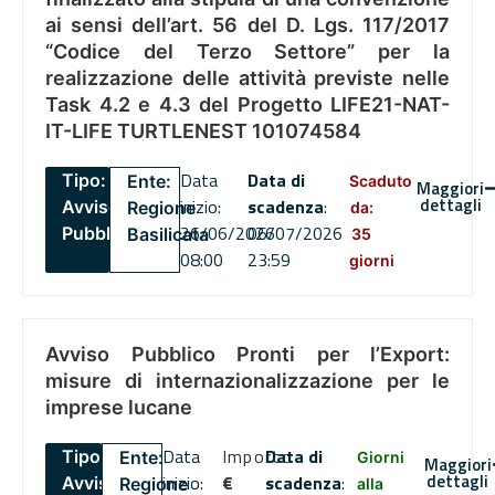
ai sensi dell’art. 56 del D. Lgs. 117/2017
“Codice del Terzo Settore” per la
realizzazione delle attività previste nelle
Task 4.2 e 4.3 del Progetto LIFE21-NAT-
IT-LIFE TURTLENEST 101074584
Data
Data di
Tipo:
Ente:
Scaduto
Maggiori
dettagli
inizio:
scadenza
:
Avviso
Regione
da:
26/06/2026
06/07/2026
Pubblico
Basilicata
35
08:00
23:59
giorni
Avviso Pubblico Pronti per l’Export:
misure di internazionalizzazione per le
imprese lucane
Data
Importo
Data di
Tipo:
Ente:
Giorni
Maggiori
dettagli
inizio:
€
scadenza
:
Avviso
Regione
alla