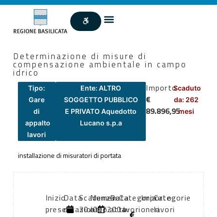
Determinazione di misure di
compensazione ambientale in campo
idrico
Importo
Tipo:
Ente: ALTRO
Scaduto
€
Gare
SOGGETTO PUBBLICO
da: 262
89.896,95
di
E PRIVATO Aquedotto
mesi
appalto
Lucano s.p.a
lavori
installazione di misuratori di portata
Inizio
Data
Scadenza:
Numero
Data
Categoria
Importo
Categorie
presentazione
di
30/09/2004
atto:
atto:
lavori
oneri
lavori