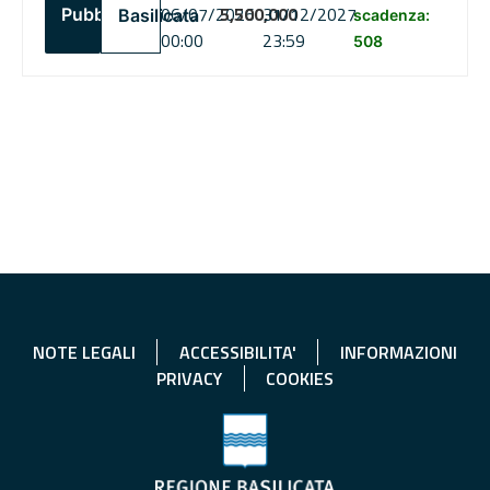
06/07/2026
5,500,000
31/12/2027
Pubblico
Basilicata
scadenza:
00:00
23:59
508
NOTE LEGALI
ACCESSIBILITA'
INFORMAZIONI
PRIVACY
COOKIES