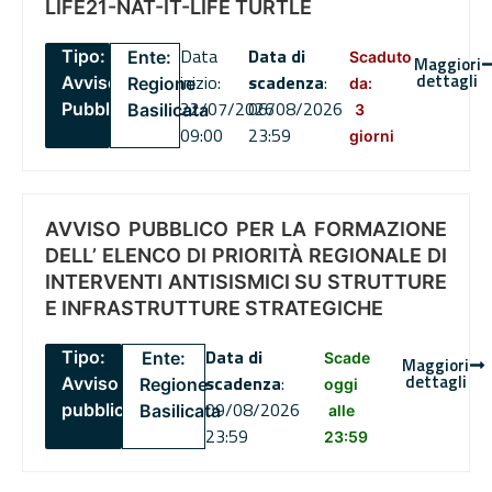
LIFE21-NAT-IT-LIFE TURTLE
Data
Data di
Tipo:
Ente:
Scaduto
Maggiori
dettagli
inizio:
scadenza
:
Avviso
Regione
da:
22/07/2026
06/08/2026
Pubblico
Basilicata
3
09:00
23:59
giorni
AVVISO PUBBLICO PER LA FORMAZIONE
DELL’ ELENCO DI PRIORITÀ REGIONALE DI
INTERVENTI ANTISISMICI SU STRUTTURE
E INFRASTRUTTURE STRATEGICHE
Data di
Tipo:
Ente:
Scade
Maggiori
dettagli
scadenza
:
Avviso
Regione
oggi
09/08/2026
pubblico
Basilicata
alle
23:59
23:59