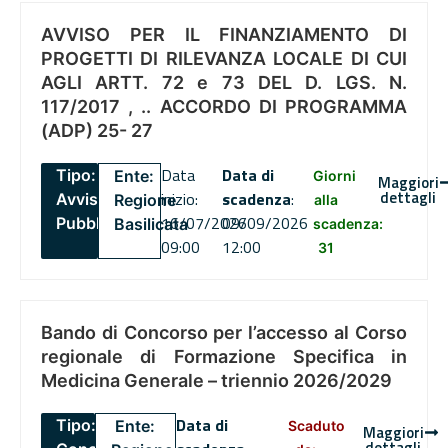
AVVISO PER IL FINANZIAMENTO DI
PROGETTI DI RILEVANZA LOCALE DI CUI
AGLI ARTT. 72 e 73 DEL D. LGS. N.
117/2017 , .. ACCORDO DI PROGRAMMA
(ADP) 25- 27
Data
Data di
Tipo:
Ente:
Giorni
Maggiori
dettagli
inizio:
scadenza
:
Avviso
Regione
alla
16/07/2026
09/09/2026
Pubblico
Basilicata
scadenza:
09:00
12:00
31
Bando di Concorso per l’accesso al Corso
regionale di Formazione Specifica in
Medicina Generale – triennio 2026/2029
Data di
Tipo:
Ente:
Scaduto
Maggiori
dettagli