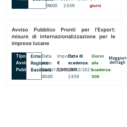
08:00
23:59
giorni
Avviso Pubblico Pronti per l’Export:
misure di internazionalizzazione per le
imprese lucane
Data
Importo
Data di
Tipo:
Ente:
Giorni
Maggiori
dettagli
inizio:
€
scadenza
:
Avviso
Regione
alla
06/07/2026
5,500,000
31/12/2027
Pubblico
Basilicata
scadenza:
00:00
23:59
509