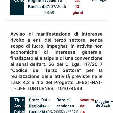
scadenza
:
Concorsi
Regione
da:
27/07/2026
Basilicata
13
23:59
giorni
Avviso di manifestazione di interesse
rivolto a enti del terzo settore, senza
scopo di lucro, impegnati in attività non
economiche di interesse generale,
finalizzato alla stipula di una convenzione
ai sensi dell’art. 56 del D. Lgs. 117/2017
“Codice del Terzo Settore” per la
realizzazione delle attività previste nelle
Task 4.2 e 4.3 del Progetto LIFE21-NAT-
IT-LIFE TURTLENEST 101074584
Data
Data di
Tipo:
Ente:
Scaduto
Maggiori
dettagli
inizio:
scadenza
:
Avviso
Regione
da:
26/06/2026
06/07/2026
Pubblico
Basilicata
34