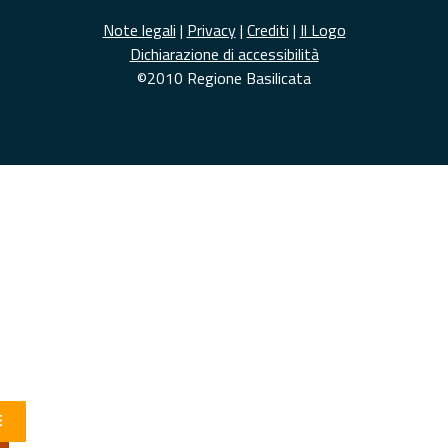
Note legali
|
Privacy
|
Crediti
|
Il Logo
Dichiarazione di accessibilità
©2010 Regione Basilicata