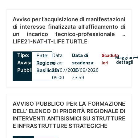
Avviso per l’acquisizione di manifestazioni
di interesse finalizzata all’affidamento di
un incarico tecnico-professionale ..
LIFE21-NAT-IT-LIFE TURTLE
Data
Data di
Tipo:
Ente:
Scaduto
Maggiori
dettagli
inizio:
scadenza
:
Avviso
Regione
ieri
22/07/2026
06/08/2026
Pubblico
Basilicata
09:00
23:59
AVVISO PUBBLICO PER LA FORMAZIONE
DELL’ ELENCO DI PRIORITÀ REGIONALE DI
INTERVENTI ANTISISMICI SU STRUTTURE
E INFRASTRUTTURE STRATEGICHE