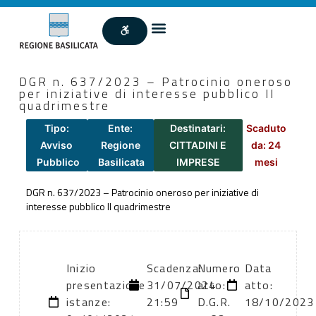
DGR n. 637/2023 – Patrocinio oneroso
per iniziative di interesse pubblico II
quadrimestre
Tipo:
Ente:
Destinatari:
Scaduto
Avviso
Regione
CITTADINI E
da: 24
Pubblico
Basilicata
IMPRESE
mesi
DGR n. 637/2023 – Patrocinio oneroso per iniziative di
interesse pubblico II quadrimestre
Inizio
Scadenza:
Numero
Data
presentazione
31/07/2024
atto:
atto:
istanze:
21:59
D.G.R.
18/10/2023