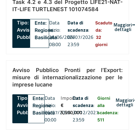
Task 4.2 e 4.3 del Progetto LIFE21-NAT-
IT-LIFE TURTLENEST 101074584
Data
Data di
Tipo:
Ente:
Scaduto
Maggiori
dettagli
inizio:
scadenza
:
Avviso
Regione
da:
26/06/2026
06/07/2026
Pubblico
Basilicata
32
08:00
23:59
giorni
Avviso Pubblico Pronti per l’Export:
misure di internazionalizzazione per le
imprese lucane
Data
Importo
Data di
Tipo:
Ente:
Giorni
Maggiori
dettagli
inizio:
€
scadenza
:
Avviso
Regione
alla
06/07/2026
5,500,000
31/12/2027
Pubblico
Basilicata
scadenza:
00:00
23:59
511