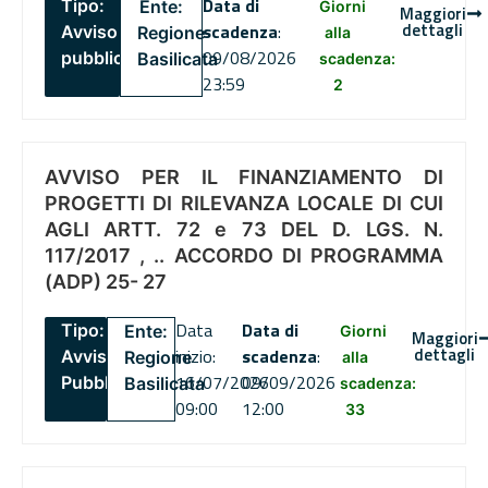
Data di
Tipo:
Ente:
Giorni
Maggiori
dettagli
scadenza
:
Avviso
Regione
alla
09/08/2026
pubblico
Basilicata
scadenza:
23:59
2
AVVISO PER IL FINANZIAMENTO DI
PROGETTI DI RILEVANZA LOCALE DI CUI
AGLI ARTT. 72 e 73 DEL D. LGS. N.
117/2017 , .. ACCORDO DI PROGRAMMA
(ADP) 25- 27
Data
Data di
Tipo:
Ente:
Giorni
Maggiori
dettagli
inizio:
scadenza
:
Avviso
Regione
alla
16/07/2026
09/09/2026
Pubblico
Basilicata
scadenza:
09:00
12:00
33