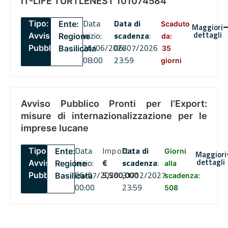
IT-LIFE TURTLENEST 101074584
Data
Data di
Tipo:
Ente:
Scaduto
Maggiori
dettagli
inizio:
scadenza
:
Avviso
Regione
da:
26/06/2026
06/07/2026
Pubblico
Basilicata
35
08:00
23:59
giorni
Avviso Pubblico Pronti per l’Export:
misure di internazionalizzazione per le
imprese lucane
Data
Importo
Data di
Tipo:
Ente:
Giorni
Maggiori
dettagli
inizio:
€
scadenza
:
Avviso
Regione
alla
06/07/2026
5,500,000
31/12/2027
Pubblico
Basilicata
scadenza:
00:00
23:59
508