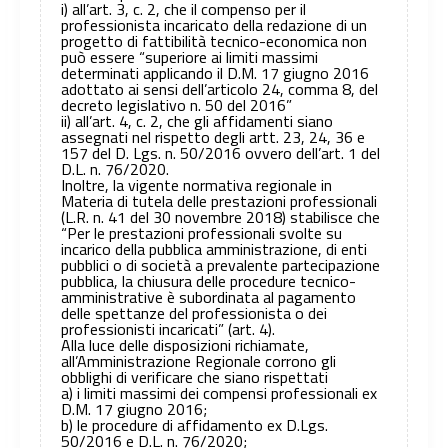
i) all’art. 3, c. 2, che il compenso per il
professionista incaricato della redazione di un
progetto di fattibilità tecnico-economica non
può essere “superiore ai limiti massimi
determinati applicando il D.M. 17 giugno 2016
adottato ai sensi dell’articolo 24, comma 8, del
decreto legislativo n. 50 del 2016”
ii) all’art. 4, c. 2, che gli affidamenti siano
assegnati nel rispetto degli artt. 23, 24, 36 e
157 del D. Lgs. n. 50/2016 ovvero dell’art. 1 del
D.L. n. 76/2020.
Inoltre, la vigente normativa regionale in
Materia di tutela delle prestazioni professionali
(L.R. n. 41 del 30 novembre 2018) stabilisce che
“Per le prestazioni professionali svolte su
incarico della pubblica amministrazione, di enti
pubblici o di società a prevalente partecipazione
pubblica, la chiusura delle procedure tecnico-
amministrative è subordinata al pagamento
delle spettanze del professionista o dei
professionisti incaricati” (art. 4).
Alla luce delle disposizioni richiamate,
all’Amministrazione Regionale corrono gli
obblighi di verificare che siano rispettati
a) i limiti massimi dei compensi professionali ex
D.M. 17 giugno 2016;
b) le procedure di affidamento ex D.Lgs.
50/2016 e D.L. n. 76/2020;