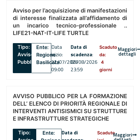
Avviso per l’acquisizione di manifestazioni
di interesse finalizzata all’affidamento di
un incarico tecnico-professionale ..
LIFE21-NAT-IT-LIFE TURTLE
Data
Data di
Tipo:
Ente:
Scaduto
Maggiori
dettagli
inizio:
scadenza
:
Avviso
Regione
da:
22/07/2026
06/08/2026
Pubblico
Basilicata
4
09:00
23:59
giorni
AVVISO PUBBLICO PER LA FORMAZIONE
DELL’ ELENCO DI PRIORITÀ REGIONALE DI
INTERVENTI ANTISISMICI SU STRUTTURE
E INFRASTRUTTURE STRATEGICHE
Data di
Tipo:
Ente:
Scaduto
Maggiori
dettagli
scadenza
:
Avviso