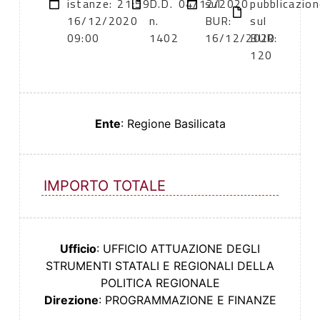
istanze:
21:59
D.D.
04/12/2020
sul
pubblicazion
16/12/2020
n.
BUR:
sul
09:00
1402
16/12/2020
BUR:
120
Ente
: Regione Basilicata
IMPORTO TOTALE
Ufficio
: UFFICIO ATTUAZIONE DEGLI
STRUMENTI STATALI E REGIONALI DELLA
POLITICA REGIONALE
Direzione
: PROGRAMMAZIONE E FINANZE