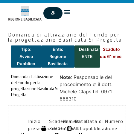
Domanda di attivazione del Fondo per
la progettazione Basilicata Si Progetta
Tipo:
Ente:
Destinatari:
Scaduto
Avviso
Regione
ENTE
da: 61 mesi
Pubblico
Basilicata
Domanda di attivazione
Note
: Responsabile del
del Fondo per la
procedimento e’ il dott.
progettazione Basilicata Si
Michele Claps tel. 0971
Progetta
668310
Inizio
Scadenza:
Numero
Data
Data di
Numero
presentazione
30/06/2021
atto:
atto:
pubblicazione
di