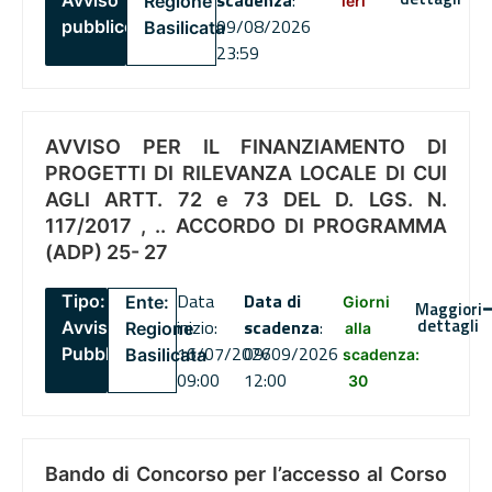
Regione
ieri
09/08/2026
pubblico
Basilicata
23:59
AVVISO PER IL FINANZIAMENTO DI
PROGETTI DI RILEVANZA LOCALE DI CUI
AGLI ARTT. 72 e 73 DEL D. LGS. N.
117/2017 , .. ACCORDO DI PROGRAMMA
(ADP) 25- 27
Data
Data di
Tipo:
Ente:
Giorni
Maggiori
dettagli
inizio:
scadenza
:
Avviso
Regione
alla
16/07/2026
09/09/2026
Pubblico
Basilicata
scadenza:
09:00
12:00
30
Bando di Concorso per l’accesso al Corso