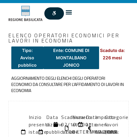
ELENCO OPERATORI ECONOMICI PER
LAVORI IN ECONOMIA
Tipo:
Ente: COMUNE DI
Scaduto da:
Avviso
MONTALBANO
226 mesi
pubblico
JONICO
AGGIORNAMENTO DEGLI ELENCHI DEGLI OPERATORI
ECONOMICI DA CONSULTARE PER L’AFFIDAMENTO DI LAVORI IN
ECONOMIA
Inizio
Data
Scadenza:
Numero
Data
Importo
Categorie
presentazione
di
02/10/2007
atto:
atto:
oneri
lavori
istanze:
pubblicazione:
11:00
DETERMINAZIONE
11/09/2007
sicurezza:
(DPR