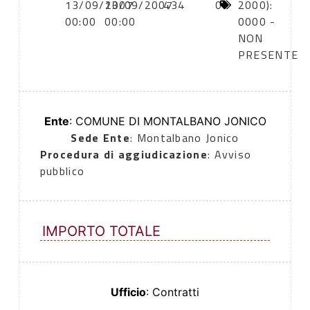
13/09/2007
13/09/2007
434
0
2000):
00:00
00:00
0000 -
NON
PRESENTE
Ente
: COMUNE DI MONTALBANO JONICO
Sede Ente
: Montalbano Jonico
Procedura di aggiudicazione
: Avviso
pubblico
IMPORTO TOTALE
Ufficio
: Contratti