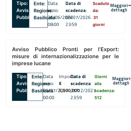
Data
Data di
Tipo:
Ente:
Scaduto
Maggiori
dettagli
inizio:
scadenza
:
Avviso
Regione
da:
26/06/2026
06/07/2026
Pubblico
Basilicata
31
08:00
23:59
giorni
Avviso Pubblico Pronti per l’Export:
misure di internazionalizzazione per le
imprese lucane
Data
Importo
Data di
Tipo:
Ente:
Giorni
Maggiori
dettagli
inizio:
€
scadenza
:
Avviso
Regione
alla
06/07/2026
5,500,000
31/12/2027
Pubblico
Basilicata
scadenza:
00:00
23:59
512