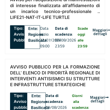
di interesse finalizzata all’affidamento di
un incarico tecnico-professionale ..
LIFE21-NAT-IT-LIFE TURTLE
Data
Data di
Tipo:
Ente:
Scade
Maggiori
dettagli
inizio:
scadenza
:
Avviso
Regione
oggi
22/07/2026
06/08/2026
Pubblico
Basilicata
alle
09:00
23:59
23:59
AVVISO PUBBLICO PER LA FORMAZIONE
DELL’ ELENCO DI PRIORITÀ REGIONALE DI
INTERVENTI ANTISISMICI SU STRUTTURE
E INFRASTRUTTURE STRATEGICHE
Data di
Tipo:
Ente:
Giorni
Maggiori
dettagli
scadenza
:
Avviso
Regione
alla
09/08/2026
pubblico
Basilicata
scadenza: