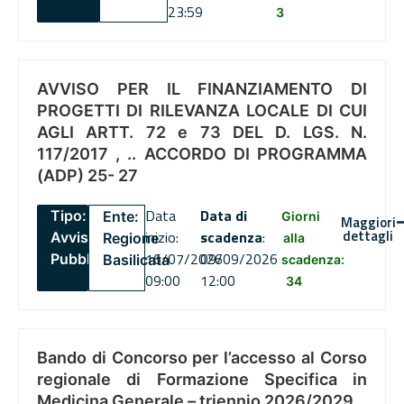
23:59
3
AVVISO PER IL FINANZIAMENTO DI
PROGETTI DI RILEVANZA LOCALE DI CUI
AGLI ARTT. 72 e 73 DEL D. LGS. N.
117/2017 , .. ACCORDO DI PROGRAMMA
(ADP) 25- 27
Data
Data di
Tipo:
Ente:
Giorni
Maggiori
dettagli
inizio:
scadenza
:
Avviso
Regione
alla
16/07/2026
09/09/2026
Pubblico
Basilicata
scadenza:
09:00
12:00
34
Bando di Concorso per l’accesso al Corso
regionale di Formazione Specifica in
Medicina Generale – triennio 2026/2029