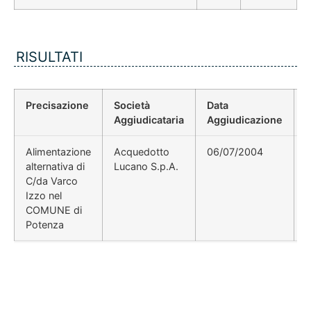
RISULTATI
Precisazione
Società
Data
P
Aggiudicataria
Aggiudicazione
Alimentazione
Acquedotto
06/07/2004
V
alternativa di
Lucano S.p.A.
a
C/da Varco
p
Izzo nel
COMUNE di
Potenza