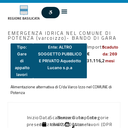
EMERGENZA IDRICA NEL COMUNE DI
POTENZA (varcoizzo)- BANDO DI GARA
Importo
Tipo:
Ente: ALTRO
Scaduto
€
Gare
SOGGETTO PUBBLICO
da: 269
31.116,2
di
E PRIVATO Aquedotto
mesi
appalto
Lucano s.p.a
lavori
Alimentazione alternativa di C/da Varco Izzo nel COMUNE di
Potenza
Inizio
Data
Scadenza:
Numero
Data
Importo
Categorie
presentazione
di
18/02/2004
atto:
atto:
oneri
lavori (DPR