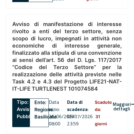
Avviso di manifestazione di interesse
rivolto a enti del terzo settore, senza
scopo di lucro, impegnati in attività non
economiche di interesse generale,
finalizzato alla stipula di una convenzione
ai sensi dell’art. 56 del D. Lgs. 117/2017
“Codice del Terzo Settore” per la
realizzazione delle attività previste nelle
Task 4.2 e 4.3 del Progetto LIFE21-NAT-
IT-LIFE TURTLENEST 101074584
Data
Data di
Tipo:
Ente:
Scaduto
Maggiori
dettagli
inizio:
scadenza
:
Avviso
Regione
da:
26/06/2026
06/07/2026
Pubblico
Basilicata
31
08:00
23:59
giorni