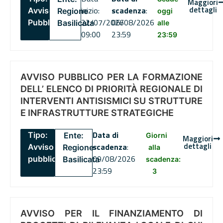
Maggiori
dettagli
inizio:
scadenza
:
Avviso
Regione
oggi
22/07/2026
06/08/2026
Pubblico
Basilicata
alle
09:00
23:59
23:59
AVVISO PUBBLICO PER LA FORMAZIONE
DELL’ ELENCO DI PRIORITÀ REGIONALE DI
INTERVENTI ANTISISMICI SU STRUTTURE
E INFRASTRUTTURE STRATEGICHE
Data di
Tipo:
Ente:
Giorni
Maggiori
dettagli
scadenza
:
Avviso
Regione
alla
09/08/2026
pubblico
Basilicata
scadenza:
23:59
3
AVVISO PER IL FINANZIAMENTO DI