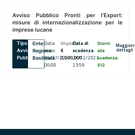
Avviso Pubblico Pronti per l’Export:
misure di internazionalizzazione per le
imprese lucane
Data
Importo
Data di
Tipo:
Ente:
Giorni
Maggiori
dettagli
inizio:
€
scadenza
:
Avviso
Regione
alla
06/07/2026
5,500,000
31/12/2027
Pubblico
Basilicata
scadenza:
00:00
23:59
512