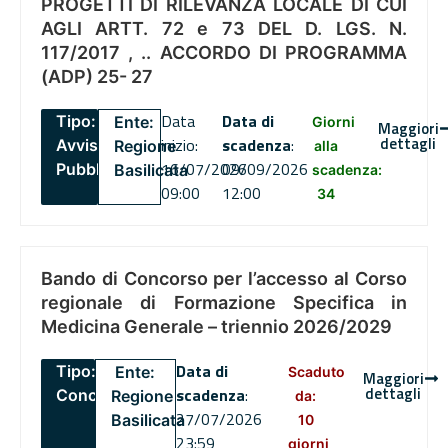
PROGETTI DI RILEVANZA LOCALE DI CUI
AGLI ARTT. 72 e 73 DEL D. LGS. N.
117/2017 , .. ACCORDO DI PROGRAMMA
(ADP) 25- 27
Data
Data di
Tipo:
Ente:
Giorni
Maggiori
dettagli
inizio:
scadenza
:
Avviso
Regione
alla
16/07/2026
09/09/2026
Pubblico
Basilicata
scadenza:
09:00
12:00
34
Bando di Concorso per l’accesso al Corso
regionale di Formazione Specifica in
Medicina Generale – triennio 2026/2029
Data di
Tipo:
Ente:
Scaduto
Maggiori
dettagli
scadenza
:
Concorsi
Regione
da:
27/07/2026
Basilicata
10
23:59
giorni