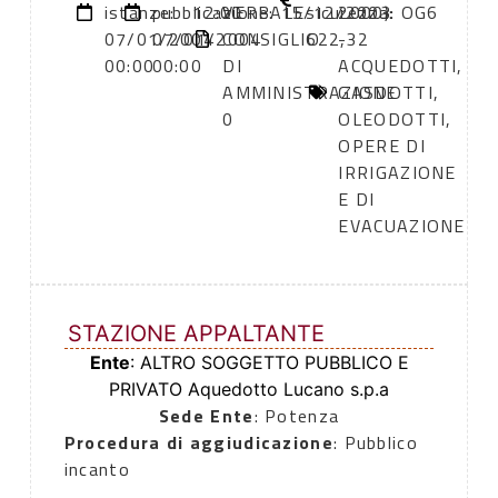
istanze:
pubblicazione:
12:00
VERBALE
15/12/2003
sicurezza:
2000): OG6
07/01/2004
07/01/2004
CONSIGLIO
622,32
-
00:00
00:00
DI
ACQUEDOTTI,
AMMINISTRAZIONE
GASDOTTI,
0
OLEODOTTI,
OPERE DI
IRRIGAZIONE
E DI
EVACUAZIONE
STAZIONE APPALTANTE
Ente
: ALTRO SOGGETTO PUBBLICO E
PRIVATO Aquedotto Lucano s.p.a
Sede Ente
: Potenza
Procedura di aggiudicazione
: Pubblico
incanto