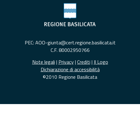
PEC: AOO-giunta@cert.regione.basilicata.it
C.F. 80002950766
Note legali
|
Privacy
|
Crediti
|
Il Logo
Dichiarazione di accessibilità
©2010 Regione Basilicata