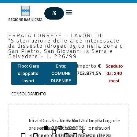
ERRATA CORREGE – LAVORI DI:
“Sistemazione delle aree interessate
da dissesto idrogeologico nella zona di
San Pietro, San Giovanni la Serra e
Belvedere”- L. 226/99
Importo
€
Tipo: Gare
Ente:
Scaduto
703.871,54
di appalto
COMUNE
da: 240
lavori
DI SENISE
mesi
CONSOLIDAMENTO
Inizio
Data
Scadenza:
Numero
Data
Data
Data
Importo
Categorie
presentazione
di
28/07/2006
atto:
atto:
di
di
oneri
lavori
istanze:
pubblicazione:
11:00
DET
10/07/2006
inizio
fine
sicurezza:
(DPR