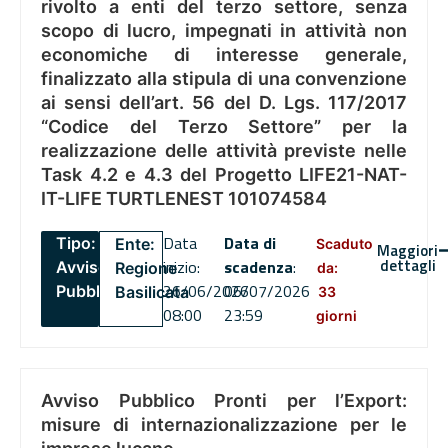
rivolto a enti del terzo settore, senza
scopo di lucro, impegnati in attività non
economiche di interesse generale,
finalizzato alla stipula di una convenzione
ai sensi dell’art. 56 del D. Lgs. 117/2017
“Codice del Terzo Settore” per la
realizzazione delle attività previste nelle
Task 4.2 e 4.3 del Progetto LIFE21-NAT-
IT-LIFE TURTLENEST 101074584
Data
Data di
Tipo:
Ente:
Scaduto
Maggiori
dettagli
inizio:
scadenza
:
Avviso
Regione
da:
26/06/2026
06/07/2026
Pubblico
Basilicata
33
08:00
23:59
giorni
Avviso Pubblico Pronti per l’Export:
misure di internazionalizzazione per le