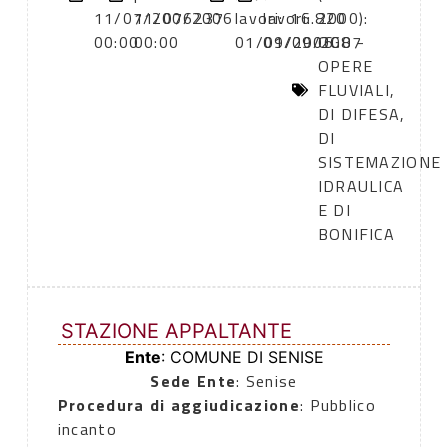
11/07/2006
11/07/2006
237
lavori:
lavori:
16.820
2000):
00:00
00:00
01/09/2006
01/09/2007
OG8 -
OPERE
FLUVIALI,
DI DIFESA,
DI
SISTEMAZIONE
IDRAULICA
E DI
BONIFICA
STAZIONE APPALTANTE
Ente
: COMUNE DI SENISE
Sede Ente
: Senise
Procedura di aggiudicazione
: Pubblico
incanto