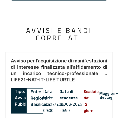
AVVISI E BANDI
CORRELATI
Avviso per l’acquisizione di manifestazioni
di interesse finalizzata all’affidamento di
un incarico tecnico-professionale ..
LIFE21-NAT-IT-LIFE TURTLE
Data
Data di
Tipo:
Ente:
Scaduto
Maggiori
dettagli
inizio:
scadenza
:
Avviso
Regione
da:
22/07/2026
06/08/2026
Pubblico
Basilicata
2
09:00
23:59
giorni