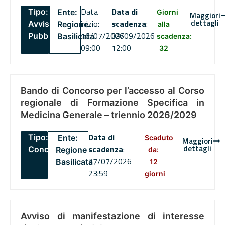
Data
Data di
Tipo:
Ente:
Giorni
Maggiori
dettagli
inizio:
scadenza
:
Avviso
Regione
alla
16/07/2026
09/09/2026
Pubblico
Basilicata
scadenza:
09:00
12:00
32
Bando di Concorso per l’accesso al Corso
regionale di Formazione Specifica in
Medicina Generale – triennio 2026/2029
Data di
Tipo:
Ente:
Scaduto
Maggiori
dettagli
scadenza
:
Concorsi
Regione
da:
27/07/2026
Basilicata
12
23:59
giorni
Avviso di manifestazione di interesse