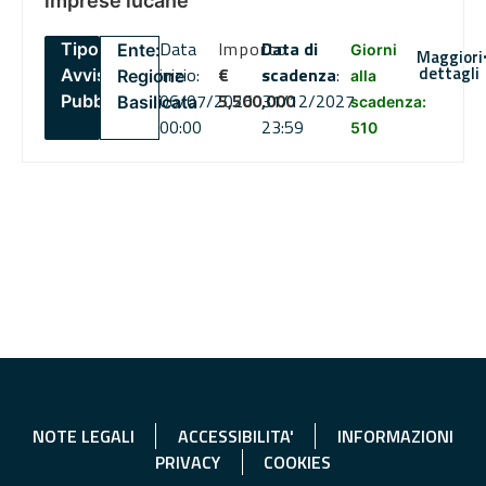
imprese lucane
Data
Importo
Data di
Tipo:
Ente:
Giorni
Maggiori
dettagli
inizio:
€
scadenza
:
Avviso
Regione
alla
06/07/2026
5,500,000
31/12/2027
Pubblico
Basilicata
scadenza:
00:00
23:59
510
NOTE LEGALI
ACCESSIBILITA'
INFORMAZIONI
PRIVACY
COOKIES