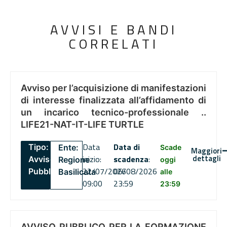
AVVISI E BANDI
CORRELATI
Avviso per l’acquisizione di manifestazioni
di interesse finalizzata all’affidamento di
un incarico tecnico-professionale ..
LIFE21-NAT-IT-LIFE TURTLE
Data
Data di
Tipo:
Ente:
Scade
Maggiori
dettagli
inizio:
scadenza
:
Avviso
Regione
oggi
22/07/2026
06/08/2026
Pubblico
Basilicata
alle
09:00
23:59
23:59
AVVISO PUBBLICO PER LA FORMAZIONE