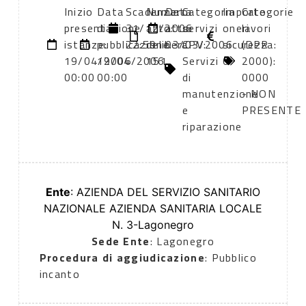
Inizio
Data
Scadenza:
Numero
Data
Categoria
Importo
Categorie
presentazione
di
31/12/2006
atto:
atto:
servizi
oneri
lavori
istanze:
pubblicazione:
22:59
delibera
03/03/2006
CPV:
sicurezza:
(DPR
19/04/2006
19/04/2006
151
Servizi
0
2000):
00:00
00:00
di
0000
manutenzione
- NON
e
PRESENTE
riparazione
Ente
: AZIENDA DEL SERVIZIO SANITARIO
NAZIONALE AZIENDA SANITARIA LOCALE
N. 3-Lagonegro
Sede Ente
: Lagonegro
Procedura di aggiudicazione
: Pubblico
incanto