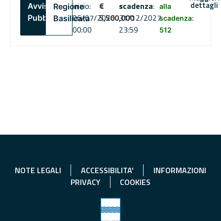
dettagli
inizio:
€
scadenza
:
Avviso
Regione
alla
06/07/2026
5,500,000
31/12/2027
Pubblico
Basilicata
scadenza:
00:00
23:59
512
NOTE LEGALI
ACCESSIBILITA'
INFORMAZIONI
PRIVACY
COOKIES