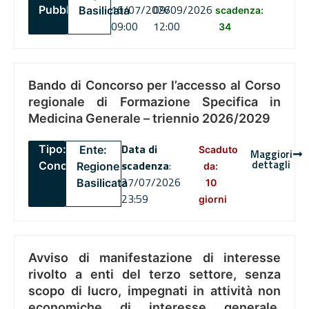
16/07/2026
09/09/2026
Pubblico
Basilicata
scadenza:
09:00
12:00
34
Bando di Concorso per l’accesso al Corso
regionale di Formazione Specifica in
Medicina Generale – triennio 2026/2029
Data di
Tipo:
Ente:
Scaduto
Maggiori
dettagli
scadenza
:
Concorsi
Regione
da:
27/07/2026
Basilicata
10
23:59
giorni
Avviso di manifestazione di interesse
rivolto a enti del terzo settore, senza
scopo di lucro, impegnati in attività non
economiche di interesse generale,