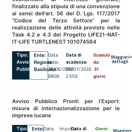
finalizzato alla stipula di una convenzione
ai sensi dell’art. 56 del D. Lgs. 117/2017
“Codice del Terzo Settore” per la
realizzazione delle attività previste nelle
Task 4.2 e 4.3 del Progetto LIFE21-NAT-
IT-LIFE TURTLENEST 101074584
Data
Data di
Tipo:
Ente:
Scaduto
Maggiori
dettagli
inizio:
scadenza
:
Avviso
Regione
da:
26/06/2026
06/07/2026
Pubblico
Basilicata
31
08:00
23:59
giorni
Avviso Pubblico Pronti per l’Export:
misure di internazionalizzazione per le
imprese lucane
Data
Importo
Data di
Tipo:
Ente:
Giorni
Maggiori