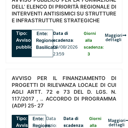
DELL’ ELENCO DI PRIORITÀ REGIONALE DI
INTERVENTI ANTISISMICI SU STRUTTURE
E INFRASTRUTTURE STRATEGICHE
Data di
Tipo:
Ente:
Giorni
Maggiori
dettagli
scadenza
:
Avviso
Regione
alla
09/08/2026
pubblico
Basilicata
scadenza:
23:59
3
AVVISO PER IL FINANZIAMENTO DI
PROGETTI DI RILEVANZA LOCALE DI CUI
AGLI ARTT. 72 e 73 DEL D. LGS. N.
117/2017 , .. ACCORDO DI PROGRAMMA
(ADP) 25- 27
Data
Data di
Tipo:
Ente:
Giorni
Maggiori
dettagli
inizio:
scadenza
:
Avviso
Regione
alla