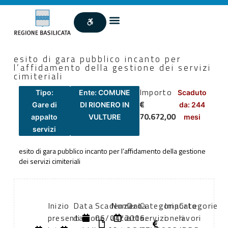
esito di gara pubblico incanto per
l’affidamento della gestione dei servizi
cimiteriali
Importo
Tipo:
Ente: COMUNE
Scaduto
€
Gare di
DI RIONERO IN
da: 244
70.672,00
appalto
VULTURE
mesi
servizi
esito di gara pubblico incanto per l’affidamento della gestione
dei servizi cimiteriali
Inizio
Data
Scadenza:
Numero
Data
Categoria
Importo
Categorie
presentazione
di
06/04/2006
atto:
atto:
servizi
oneri
lavori