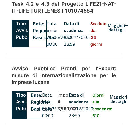
Task 4.2 e 4.3 del Progetto LIFE21-NAT-
IT-LIFE TURTLENEST 101074584
Data
Data di
Tipo:
Ente:
Scaduto
Maggiori
dettagli
inizio:
scadenza
:
Avviso
Regione
da:
26/06/2026
06/07/2026
Pubblico
Basilicata
33
08:00
23:59
giorni
Avviso Pubblico Pronti per l’Export:
misure di internazionalizzazione per le
imprese lucane
Data
Importo
Data di
Tipo:
Ente:
Giorni
Maggiori
dettagli
inizio:
€
scadenza
:
Avviso
Regione
alla
06/07/2026
5,500,000
31/12/2027
Pubblico
Basilicata
scadenza:
00:00
23:59
510