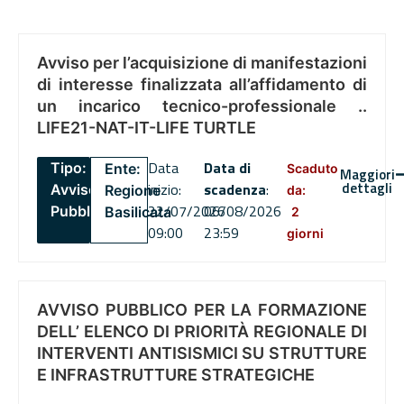
Avviso per l’acquisizione di manifestazioni
di interesse finalizzata all’affidamento di
un incarico tecnico-professionale ..
LIFE21-NAT-IT-LIFE TURTLE
Data
Data di
Tipo:
Ente:
Scaduto
Maggiori
dettagli
inizio:
scadenza
:
Avviso
Regione
da:
22/07/2026
06/08/2026
Pubblico
Basilicata
2
09:00
23:59
giorni
AVVISO PUBBLICO PER LA FORMAZIONE
DELL’ ELENCO DI PRIORITÀ REGIONALE DI
INTERVENTI ANTISISMICI SU STRUTTURE
E INFRASTRUTTURE STRATEGICHE