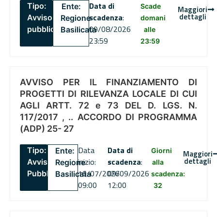
Data di
Tipo:
Ente:
Scade
Maggiori
dettagli
scadenza
:
Avviso
Regione
domani
09/08/2026
pubblico
Basilicata
alle
23:59
23:59
AVVISO PER IL FINANZIAMENTO DI
PROGETTI DI RILEVANZA LOCALE DI CUI
AGLI ARTT. 72 e 73 DEL D. LGS. N.
117/2017 , .. ACCORDO DI PROGRAMMA
(ADP) 25- 27
Data
Data di
Tipo:
Ente:
Giorni
Maggiori
dettagli
inizio:
scadenza
:
Avviso
Regione
alla
16/07/2026
09/09/2026
Pubblico
Basilicata
scadenza:
09:00
12:00
32