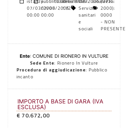
istanze:
pubblicazione:
10:00
determina
28/02/2006
CPV:
sicurezza:
(DPR
07/03/2006
07/03/2006
172
Servizi
0
2000):
00:00
00:00
sanitari
0000
e
- NON
sociali
PRESENTE
Ente
: COMUNE DI RIONERO IN VULTURE
Sede Ente
: Rionero In Vulture
Procedura di aggiudicazione
: Pubblico
incanto
IMPORTO A BASE DI GARA (IVA
ESCLUSA)
€ 70.672,00