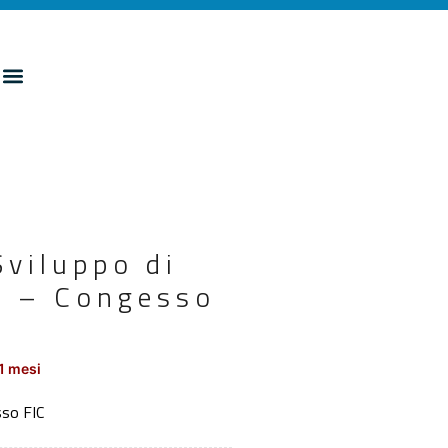
viluppo di
i – Congesso
1 mesi
sso FIC