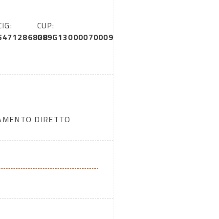
CIG:
CUP:
5471286808
G89G13000070009
DAMENTO DIRETTO