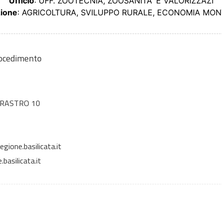
Ufficio
: UFF. ZOOTECNIA, ZOOSANITA' E VALORIZZAZI
zione
: AGRICOLTURA, SVILUPPO RURALE, ECONOMIA MO
rocedimento
RRASTRO 10
gione.basilicata.it
basilicata.it