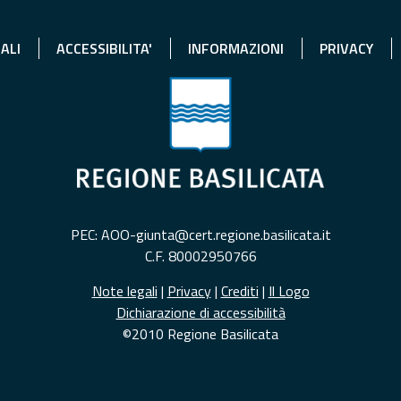
ALI
ACCESSIBILITA'
INFORMAZIONI
PRIVACY
PEC: AOO-giunta@cert.regione.basilicata.it
C.F. 80002950766
Note legali
|
Privacy
|
Crediti
|
Il Logo
Dichiarazione di accessibilità
©2010 Regione Basilicata