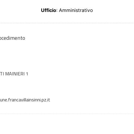
Ufficio
: Amministrativo
rocedimento
I MAINIERI 1
.francavillainsinni.pz.it