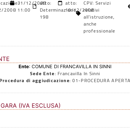
icazione:
31/12/2008
atto:
atto:
CPV: Servizi
2/2008
11:00
Determinazione
10/12/2008
relativi
0
198
all'istruzione,
anche
professionale
NTE
Ente
: COMUNE DI FRANCAVILLA IN SINNI
Sede Ente
: Francavilla In Sinni
Procedura di aggiudicazione
: 01-PROCEDURA APERT
 GARA (IVA ESCLUSA)