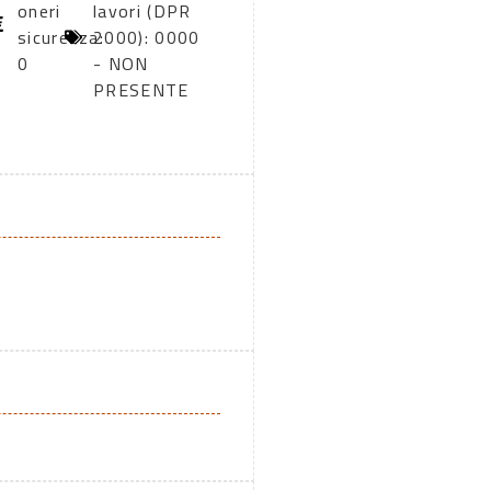
oneri
lavori (DPR
sicurezza:
2000): 0000
0
- NON
PRESENTE
A