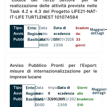
realizzazione delle attività previste nelle
Task 4.2 e 4.3 del Progetto LIFE21-NAT-
IT-LIFE TURTLENEST 101074584
Data
Data di
Tipo:
Ente:
Scaduto
Maggiori
dettagli
inizio:
scadenza
:
Avviso
Regione
da:
26/06/2026
06/07/2026
Pubblico
Basilicata
33
08:00
23:59
giorni
Avviso Pubblico Pronti per l’Export:
misure di internazionalizzazione per le
imprese lucane
Data
Importo
Data di
Tipo:
Ente:
Giorni
Maggiori
dettagli
inizio:
€
scadenza
:
Avviso
Regione
alla
06/07/2026
5,500,000
31/12/2027
Pubblico
Basilicata
scadenza:
00:00
23:59
510