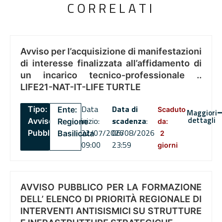
CORRELATI
Avviso per l’acquisizione di manifestazioni
di interesse finalizzata all’affidamento di
un incarico tecnico-professionale ..
LIFE21-NAT-IT-LIFE TURTLE
Data
Data di
Tipo:
Ente:
Scaduto
Maggiori
dettagli
inizio:
scadenza
:
Avviso
Regione
da:
22/07/2026
06/08/2026
Pubblico
Basilicata
2
09:00
23:59
giorni
AVVISO PUBBLICO PER LA FORMAZIONE
DELL’ ELENCO DI PRIORITÀ REGIONALE DI
INTERVENTI ANTISISMICI SU STRUTTURE