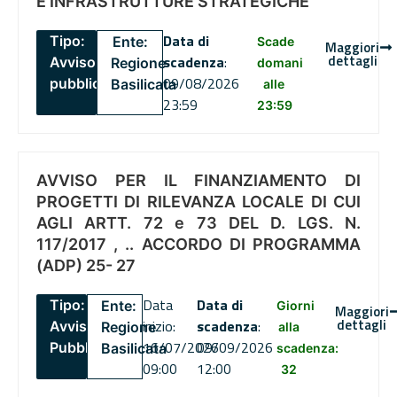
E INFRASTRUTTURE STRATEGICHE
Data di
Tipo:
Ente:
Scade
Maggiori
dettagli
scadenza
:
Avviso
Regione
domani
09/08/2026
pubblico
Basilicata
alle
23:59
23:59
AVVISO PER IL FINANZIAMENTO DI
PROGETTI DI RILEVANZA LOCALE DI CUI
AGLI ARTT. 72 e 73 DEL D. LGS. N.
117/2017 , .. ACCORDO DI PROGRAMMA
(ADP) 25- 27
Data
Data di
Tipo:
Ente:
Giorni
Maggiori
dettagli
inizio:
scadenza
:
Avviso
Regione
alla
16/07/2026
09/09/2026
Pubblico
Basilicata
scadenza:
09:00
12:00
32