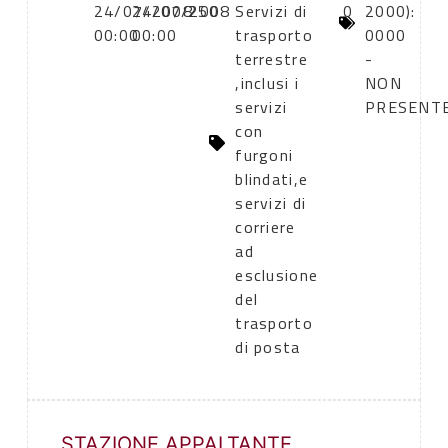
24/07/2008
24/07/2008
250
Servizi di
0
2000):
00:00
00:00
trasporto
0000
terrestre
-
,inclusi i
NON
servizi
PRESENT
con
furgoni
blindati,e
servizi di
corriere
ad
esclusione
del
trasporto
di posta
STAZIONE APPALTANTE