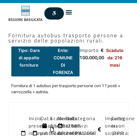
Fornitura autobus trasporto persone a
servizio delle popolazioni rurali.
Importo
€
Tipo: Gare
Ente:
Scaduto
100.000,00
di appalto
COMUNE
da: 216
forniture
DI
mesi
FORENZA
Fornitura di 1 autobus per trasporto persone con 17 posti +
carrozzella + autista.
Inizio
Data
Scadenza:
Numero
Data
Categoria
Importo
Categorie
presentazione
di
01/08/2008
atto:
atto:
servizi
oneri
lavori
istanze:
pubblicazione:
10:00
determinazione
24/07/2008
CPV:
sicurezza:
(DPR