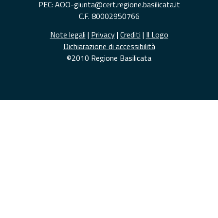
PEC: AOO-giunta@cert.regione.basilicata.it
C.F. 80002950766
Note legali
|
Privacy
|
Crediti
|
Il Logo
Dichiarazione di accessibilità
©2010 Regione Basilicata