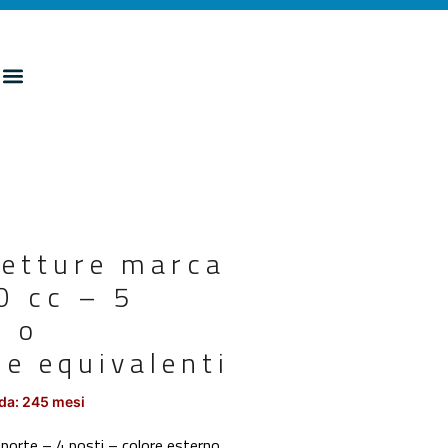
vetture marca
0 cc – 5
o o
he equivalenti
da: 245 mesi
 porte – 4 posti – colore esterno