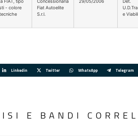
a FIAT, tipo
Concessionaria
29/05/2006
Det.
ti - colore
Fiat Autoelite
U.D.Tra
 tecniche
S.r.l.
e Viabil
Linkedin
Twitter
WhatsApp
Telegram
VISI E BANDI CORREL