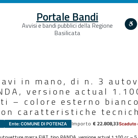
Portale Bandi
Avvisi e bandi pubblici della Regione
Basilicata
iavi in mano, di n. 3 auto
NDA, versione actual 1.10
ti – colore esterno bianc
on caratteristiche tecnic
Importo
€ 22.808,33
Ente: COMUNE DI POTENZA
Scaduto 
 3 autovetture marca FIAT, tipo PANDA, versione actual 1.100 cc – 5