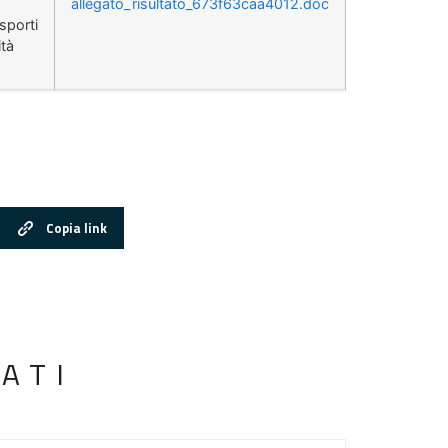
allegato_risultato_673f63caa4012.doc
sporti
ità
Copia link
ATI