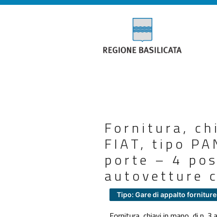
Fornitura, ch
FIAT, tipo PA
porte – 4 pos
autovetture c
Tipo: Gare di appalto forniture
Fornitura, chiavi in mano, di n.