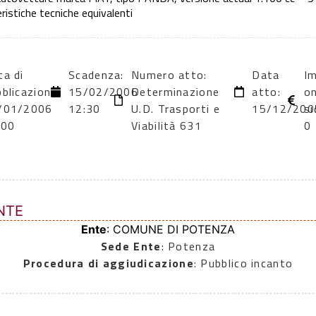
istiche tecniche equivalenti
ta di
Scadenza:
Numero atto:
Data
I
blicazione:
15/02/2006
Determinazione
atto:
on
/01/2006
12:30
U.D. Trasporti e
15/12/200
si
:00
Viabilità 631
0
NTE
Ente
: COMUNE DI POTENZA
Sede Ente
: Potenza
Procedura di aggiudicazione
: Pubblico incanto