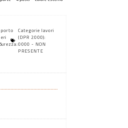
mporto
Categorie lavori
eri
(DPR 2000):
5
curezza:
0000 - NON
PRESENTE