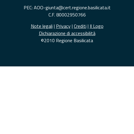
PEC: AOO-giunta@cert.regione.basilicata.it
C.F. 80002950766
Note legali
|
Privacy
|
Crediti
|
Il Logo
Dichiarazione di accessibilità
©2010 Regione Basilicata