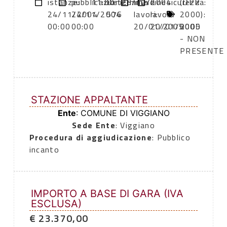
istanze:
pubblicazione:
11:00
Determina
23/12/2004
inizio
fine
sicurezza:
(DPR
24/11/2004
24/11/2004
576
lavori:
lavori:
0
2000):
00:00
00:00
20/01/2005
20/01/2005
0000
- NON
PRESENTE
STAZIONE APPALTANTE
Ente
: COMUNE DI VIGGIANO
Sede Ente
: Viggiano
Procedura di aggiudicazione
: Pubblico
incanto
IMPORTO A BASE DI GARA (IVA
ESCLUSA)
€ 23.370,00