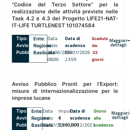
“Codice del Terzo Settore” per la
realizzazione delle attività previste nelle
Task 4.2 e 4.3 del Progetto LIFE21-NAT-
IT-LIFE TURTLENEST 101074584
Data
Data di
Tipo:
Ente:
Scaduto
Maggiori
dettagli
inizio:
scadenza
:
Avviso
Regione
da:
26/06/2026
06/07/2026
Pubblico
Basilicata
33
08:00
23:59
giorni
Avviso Pubblico Pronti per l’Export:
misure di internazionalizzazione per le
imprese lucane
Data
Importo
Data di
Tipo:
Ente:
Giorni
Maggiori
dettagli
inizio:
€
scadenza
:
Avviso
Regione
alla
06/07/2026
5,500,000
31/12/2027
Pubblico
Basilicata
scadenza: