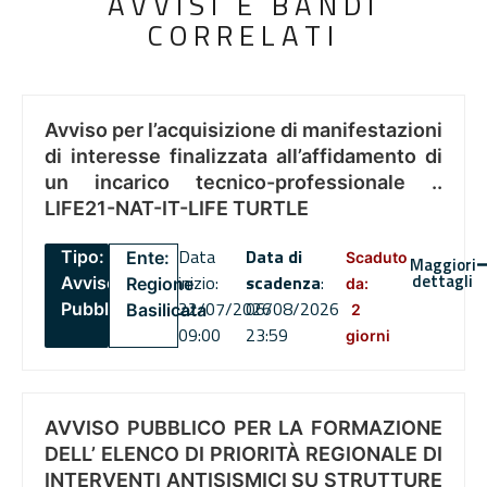
AVVISI E BANDI
CORRELATI
Avviso per l’acquisizione di manifestazioni
di interesse finalizzata all’affidamento di
un incarico tecnico-professionale ..
LIFE21-NAT-IT-LIFE TURTLE
Data
Data di
Tipo:
Ente:
Scaduto
Maggiori
dettagli
inizio:
scadenza
:
Avviso
Regione
da:
22/07/2026
06/08/2026
Pubblico
Basilicata
2
09:00
23:59
giorni
AVVISO PUBBLICO PER LA FORMAZIONE
DELL’ ELENCO DI PRIORITÀ REGIONALE DI
INTERVENTI ANTISISMICI SU STRUTTURE