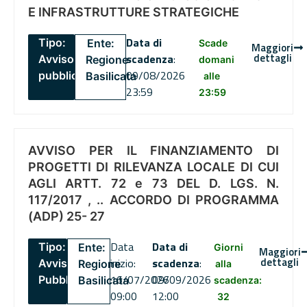
E INFRASTRUTTURE STRATEGICHE
Data di
Tipo:
Ente:
Scade
Maggiori
dettagli
scadenza
:
Avviso
Regione
domani
09/08/2026
pubblico
Basilicata
alle
23:59
23:59
AVVISO PER IL FINANZIAMENTO DI
PROGETTI DI RILEVANZA LOCALE DI CUI
AGLI ARTT. 72 e 73 DEL D. LGS. N.
117/2017 , .. ACCORDO DI PROGRAMMA
(ADP) 25- 27
Data
Data di
Tipo:
Ente:
Giorni
Maggiori
dettagli
inizio:
scadenza
:
Avviso
Regione
alla
16/07/2026
09/09/2026
Pubblico
Basilicata
scadenza:
09:00
12:00
32