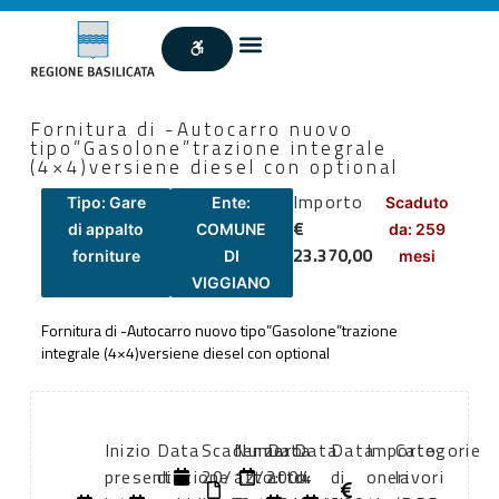
Fornitura di -Autocarro nuovo
tipo”Gasolone”trazione integrale
(4×4)versiene diesel con optional
Importo
Tipo: Gare
Ente:
Scaduto
€
di appalto
COMUNE
da: 259
23.370,00
forniture
DI
mesi
VIGGIANO
Fornitura di -Autocarro nuovo tipo”Gasolone”trazione
integrale (4×4)versiene diesel con optional
Inizio
Data
Scadenza:
Numero
Data
Data
Data
Importo
Categorie
presentazione
di
20/12/2004
atto:
atto:
di
di
oneri
lavori