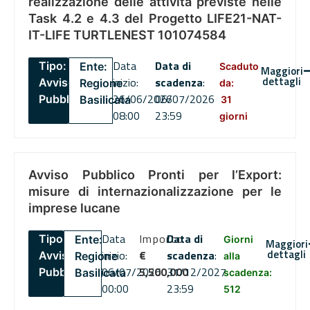
realizzazione delle attività previste nelle
Task 4.2 e 4.3 del Progetto LIFE21-NAT-
IT-LIFE TURTLENEST 101074584
Data
Data di
Tipo:
Ente:
Scaduto
Maggiori
dettagli
inizio:
scadenza
:
Avviso
Regione
da:
26/06/2026
06/07/2026
Pubblico
Basilicata
31
08:00
23:59
giorni
Avviso Pubblico Pronti per l’Export:
misure di internazionalizzazione per le
imprese lucane
Data
Importo
Data di
Tipo:
Ente:
Giorni
Maggiori
dettagli
inizio:
€
scadenza
:
Avviso
Regione
alla
06/07/2026
5,500,000
31/12/2027
Pubblico
Basilicata
scadenza:
00:00
23:59
512