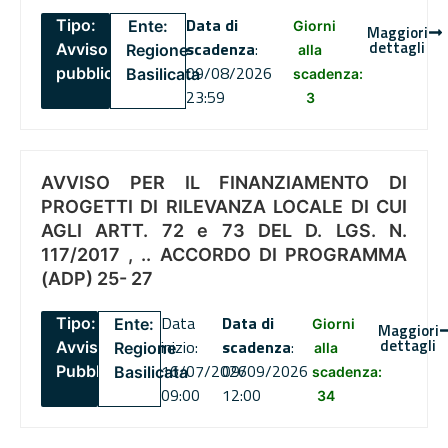
Data di
Tipo:
Ente:
Giorni
Maggiori
dettagli
scadenza
:
Avviso
Regione
alla
09/08/2026
pubblico
Basilicata
scadenza:
23:59
3
AVVISO PER IL FINANZIAMENTO DI
PROGETTI DI RILEVANZA LOCALE DI CUI
AGLI ARTT. 72 e 73 DEL D. LGS. N.
117/2017 , .. ACCORDO DI PROGRAMMA
(ADP) 25- 27
Data
Data di
Tipo:
Ente:
Giorni
Maggiori
dettagli
inizio:
scadenza
:
Avviso
Regione
alla
16/07/2026
09/09/2026
Pubblico
Basilicata
scadenza:
09:00
12:00
34