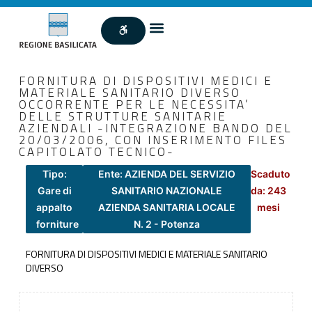
FORNITURA DI DISPOSITIVI MEDICI E
MATERIALE SANITARIO DIVERSO
OCCORRENTE PER LE NECESSITA’
DELLE STRUTTURE SANITARIE
AZIENDALI -INTEGRAZIONE BANDO DEL
20/03/2006, CON INSERIMENTO FILES
CAPITOLATO TECNICO-
Tipo:
Ente: AZIENDA DEL SERVIZIO
Scaduto
Gare di
SANITARIO NAZIONALE
da: 243
appalto
AZIENDA SANITARIA LOCALE
mesi
forniture
N. 2 - Potenza
FORNITURA DI DISPOSITIVI MEDICI E MATERIALE SANITARIO
DIVERSO