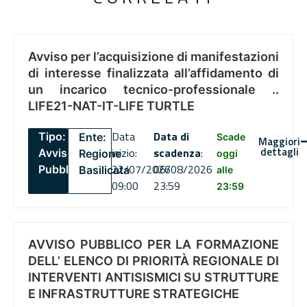
Avviso per l’acquisizione di manifestazioni
di interesse finalizzata all’affidamento di
un incarico tecnico-professionale ..
LIFE21-NAT-IT-LIFE TURTLE
Data
Data di
Tipo:
Ente:
Scade
Maggiori
dettagli
inizio:
scadenza
:
Avviso
Regione
oggi
22/07/2026
06/08/2026
Pubblico
Basilicata
alle
09:00
23:59
23:59
AVVISO PUBBLICO PER LA FORMAZIONE
DELL’ ELENCO DI PRIORITÀ REGIONALE DI
INTERVENTI ANTISISMICI SU STRUTTURE
E INFRASTRUTTURE STRATEGICHE