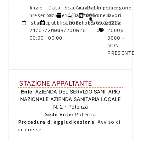
Inizio
Data
Scadenza:
Numero
Data
Importo
Categorie
presentazione
di
10/04/2006
atto:
atto:
oneri
lavori
istanze:
pubblicazione:
11:00
delibera
18/09/2003
sicurezza:
(DPR
21/03/2006
21/03/2006
826
0
2000):
00:00
00:00
0000 -
NON
PRESENTE
STAZIONE APPALTANTE
Ente
: AZIENDA DEL SERVIZIO SANITARIO
NAZIONALE AZIENDA SANITARIA LOCALE
N. 2 - Potenza
Sede Ente
: Potenza
Procedura di aggiudicazione
: Avviso di
interesse