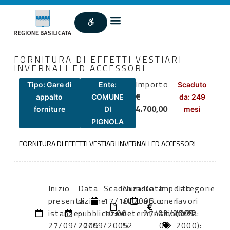
FORNITURA DI EFFETTI VESTIARI
INVERNALI ED ACCESSORI
Importo
Tipo: Gare di
Ente:
Scaduto
€
appalto
COMUNE
da: 249
4.700,00
forniture
DI
mesi
PIGNOLA
FORNITURA DI EFFETTI VESTIARI INVERNALI ED ACCESSORI
Inizio
Data
Scadenza:
Numero
Data
Importo
Categorie
presentazione
di
17/10/2005
atto:
atto:
oneri
lavori
istanze:
pubblicazione:
10:00
determinazione
27/09/2005
sicurezza:
(DPR
27/09/2005
27/09/2005
52
0
2000):