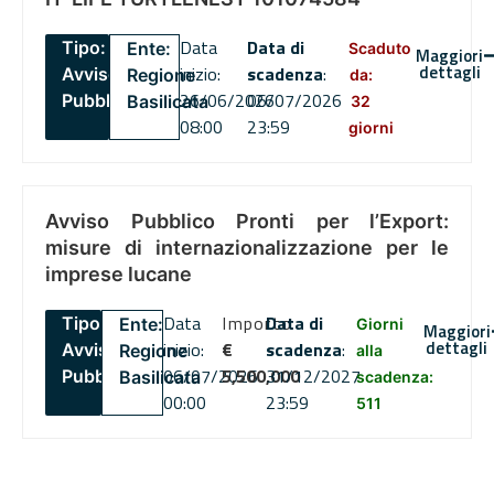
Data
Data di
Tipo:
Ente:
Scaduto
Maggiori
dettagli
inizio:
scadenza
:
Avviso
Regione
da:
26/06/2026
06/07/2026
Pubblico
Basilicata
32
08:00
23:59
giorni
Avviso Pubblico Pronti per l’Export:
misure di internazionalizzazione per le
imprese lucane
Data
Importo
Data di
Tipo:
Ente:
Giorni
Maggiori
dettagli
inizio:
€
scadenza
:
Avviso
Regione
alla
06/07/2026
5,500,000
31/12/2027
Pubblico
Basilicata
scadenza:
00:00
23:59
511