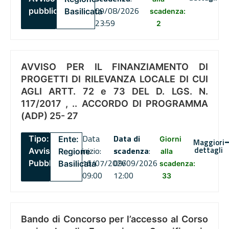
09/08/2026
pubblico
Basilicata
scadenza:
23:59
2
AVVISO PER IL FINANZIAMENTO DI
PROGETTI DI RILEVANZA LOCALE DI CUI
AGLI ARTT. 72 e 73 DEL D. LGS. N.
117/2017 , .. ACCORDO DI PROGRAMMA
(ADP) 25- 27
Data
Data di
Tipo:
Ente:
Giorni
Maggiori
dettagli
inizio:
scadenza
:
Avviso
Regione
alla
16/07/2026
09/09/2026
Pubblico
Basilicata
scadenza:
09:00
12:00
33
Bando di Concorso per l’accesso al Corso