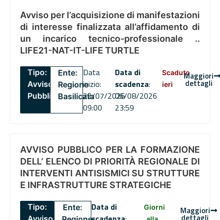
Avviso per l’acquisizione di manifestazioni
di interesse finalizzata all’affidamento di
un incarico tecnico-professionale ..
LIFE21-NAT-IT-LIFE TURTLE
Data
Data di
Tipo:
Ente:
Scaduto
Maggiori
dettagli
inizio:
scadenza
:
Avviso
Regione
ieri
22/07/2026
06/08/2026
Pubblico
Basilicata
09:00
23:59
AVVISO PUBBLICO PER LA FORMAZIONE
DELL’ ELENCO DI PRIORITÀ REGIONALE DI
INTERVENTI ANTISISMICI SU STRUTTURE
E INFRASTRUTTURE STRATEGICHE
Data di
Tipo:
Ente:
Giorni
Maggiori
dettagli
scadenza
:
Avviso
Regione
alla