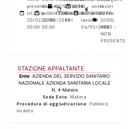
presentazione
di
03/05/2006
atto:
atto:
di
oneri
lavori
istanze:
pubblicazione:
11:00
Delibera
16/02/2006
inizio
sicurezza:
(DPR
20/02/2006
20/02/2006
191
lavori:
0
2000):
00:00
00:00
04/05/2006
0000 -
NON
PRESENTE
STAZIONE APPALTANTE
Ente
: AZIENDA DEL SERVIZIO SANITARIO
NAZIONALE AZIENDA SANITARIA LOCALE
N. 4-Matera
Sede Ente
: Matera
Procedura di aggiudicazione
: Pubblico
incanto