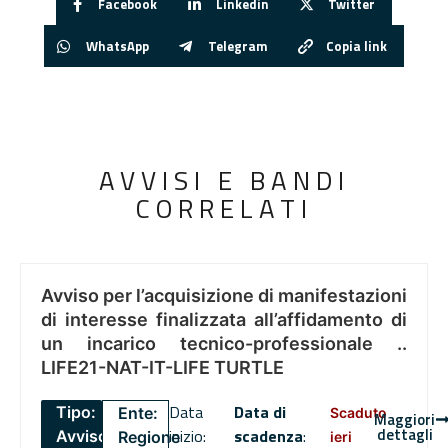
Facebook
Linkedin
Twitter
WhatsApp
Telegram
Copia link
AVVISI E BANDI
CORRELATI
Avviso per l’acquisizione di manifestazioni
di interesse finalizzata all’affidamento di
un incarico tecnico-professionale ..
LIFE21-NAT-IT-LIFE TURTLE
Data
Data di
Tipo:
Ente:
Scaduto
Maggiori
dettagli
inizio:
scadenza
:
Avviso
Regione
ieri