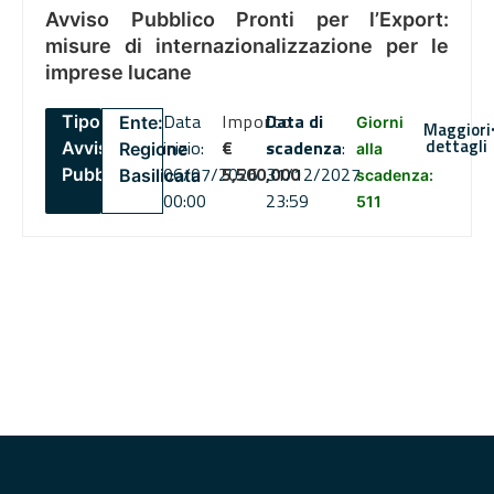
Avviso Pubblico Pronti per l’Export:
misure di internazionalizzazione per le
imprese lucane
Data
Importo
Data di
Tipo:
Ente:
Giorni
Maggiori
dettagli
inizio:
€
scadenza
:
Avviso
Regione
alla
06/07/2026
5,500,000
31/12/2027
Pubblico
Basilicata
scadenza:
00:00
23:59
511