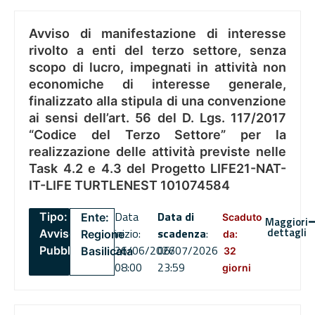
Avviso di manifestazione di interesse
rivolto a enti del terzo settore, senza
scopo di lucro, impegnati in attività non
economiche di interesse generale,
finalizzato alla stipula di una convenzione
ai sensi dell’art. 56 del D. Lgs. 117/2017
“Codice del Terzo Settore” per la
realizzazione delle attività previste nelle
Task 4.2 e 4.3 del Progetto LIFE21-NAT-
IT-LIFE TURTLENEST 101074584
Data
Data di
Tipo:
Ente:
Scaduto
Maggiori
dettagli
inizio:
scadenza
:
Avviso
Regione
da:
26/06/2026
06/07/2026
Pubblico
Basilicata
32
08:00
23:59
giorni