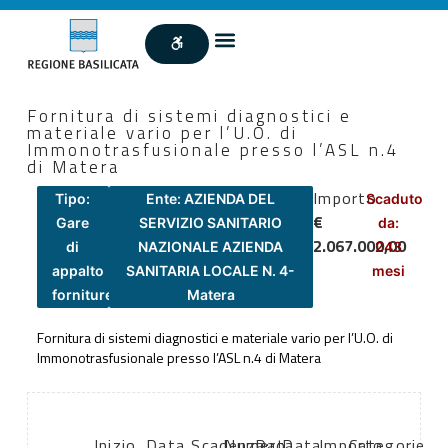
Fornitura di sistemi diagnostici e
materiale vario per l’U.O. di
Immonotrasfusionale presso l’ASL n.4
di Matera
Importo
Tipo:
Ente: AZIENDA DEL
Scaduto
€
Gare
SERVIZIO SANITARIO
da:
2.067.000,00
di
NAZIONALE AZIENDA
243
appalto
SANITARIA LOCALE N. 4-
mesi
forniture
Matera
Fornitura di sistemi diagnostici e materiale vario per l’U.O. di
Immonotrasfusionale presso l’ASL n.4 di Matera
Inizio
Data
Scadenza:
Numero
Data
Data
Importo
Categorie