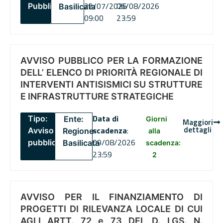
22/07/2026
06/08/2026
Pubblico
Basilicata
09:00
23:59
AVVISO PUBBLICO PER LA FORMAZIONE
DELL’ ELENCO DI PRIORITÀ REGIONALE DI
INTERVENTI ANTISISMICI SU STRUTTURE
E INFRASTRUTTURE STRATEGICHE
Data di
Tipo:
Ente:
Giorni
Maggiori
dettagli
scadenza
:
Avviso
Regione
alla
09/08/2026
pubblico
Basilicata
scadenza:
23:59
2
AVVISO PER IL FINANZIAMENTO DI
PROGETTI DI RILEVANZA LOCALE DI CUI
AGLI ARTT. 72 e 73 DEL D. LGS. N.