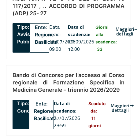
117/2017 , .. ACCORDO DI PROGRAMMA
(ADP) 25- 27
Data
Data di
Tipo:
Ente:
Giorni
Maggiori
dettagli
inizio:
scadenza
:
Avviso
Regione
alla
16/07/2026
09/09/2026
Pubblico
Basilicata
scadenza:
09:00
12:00
33
Bando di Concorso per l’accesso al Corso
regionale di Formazione Specifica in
Medicina Generale – triennio 2026/2029
Data di
Tipo:
Ente:
Scaduto
Maggiori
dettagli
scadenza
:
Concorsi
Regione
da:
27/07/2026
Basilicata
11
23:59
giorni