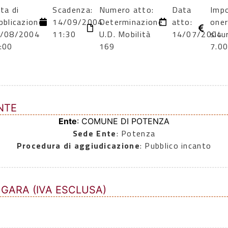
ta di
Scadenza:
Numero atto:
Data
Imp
bblicazione:
14/09/2004
Determinazione
atto:
oner
/08/2004
11:30
U.D. Mobilità
14/07/2004
sicu
:00
169
7.0
NTE
Ente
: COMUNE DI POTENZA
Sede Ente
: Potenza
Procedura di aggiudicazione
: Pubblico incanto
 GARA (IVA ESCLUSA)