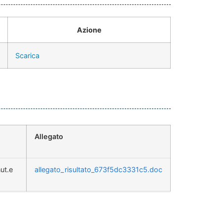
Azione
Scarica
Allegato
ut.e
allegato_risultato_673f5dc3331c5.doc