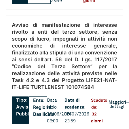
23:59
giorni
Avviso di manifestazione di interesse
rivolto a enti del terzo settore, senza
scopo di lucro, impegnati in attività non
economiche di interesse generale,
finalizzato alla stipula di una convenzione
ai sensi dell’art. 56 del D. Lgs. 117/2017
“Codice del Terzo Settore” per la
realizzazione delle attività previste nelle
Task 4.2 e 4.3 del Progetto LIFE21-NAT-
IT-LIFE TURTLENEST 101074584
Data
Data di
Tipo:
Ente:
Scaduto
Maggiori
dettagli
inizio:
scadenza
:
Avviso
Regione
da:
26/06/2026
06/07/2026
Pubblico
Basilicata
32
08:00
23:59
giorni