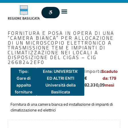
FORNITURA E POSA IN OPERA DI UNA
“CAMERA BIANCA” PER ALLOCAZIONE
DI UN MICROSCOPIO ELETTRONICO A
TRASMISSIONE TEM E IMPIANTI DI
CLIMATIZZAZIONE NEI LOCALI A
DISPOSIZIONE DEL CIGAS – CIG
2668242EF0
Importo
Tipo:
Ente: UNIVERSITA'
Scaduto
€
Gare di
ED ALTRI ENTI
da: 179
82.330,09
appalto
Università della
mesi
forniture
Basilicata
Fornitura di una camera bianca ed installazione di impianti di
climatizzazione ed elettrici