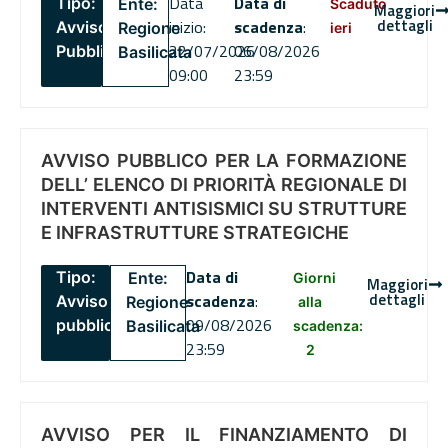
Data
Data di
Tipo:
Ente:
Scaduto
Maggiori
dettagli
inizio:
scadenza
:
Avviso
Regione
ieri
22/07/2026
06/08/2026
Pubblico
Basilicata
09:00
23:59
AVVISO PUBBLICO PER LA FORMAZIONE
DELL’ ELENCO DI PRIORITÀ REGIONALE DI
INTERVENTI ANTISISMICI SU STRUTTURE
E INFRASTRUTTURE STRATEGICHE
Data di
Tipo:
Ente:
Giorni
Maggiori
dettagli
scadenza
:
Avviso
Regione
alla
09/08/2026
pubblico
Basilicata
scadenza:
23:59
2
AVVISO PER IL FINANZIAMENTO DI