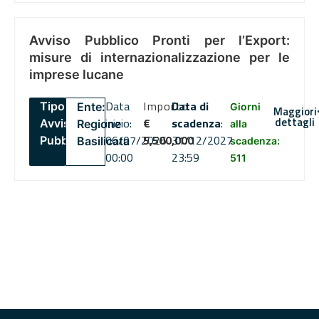
Avviso Pubblico Pronti per l’Export:
misure di internazionalizzazione per le
imprese lucane
Data
Importo
Data di
Tipo:
Ente:
Giorni
Maggiori
dettagli
inizio:
€
scadenza
:
Avviso
Regione
alla
06/07/2026
5,500,000
31/12/2027
Pubblico
Basilicata
scadenza:
00:00
23:59
511