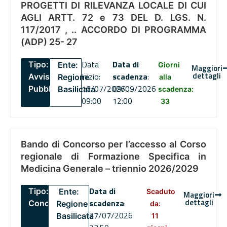
PROGETTI DI RILEVANZA LOCALE DI CUI
AGLI ARTT. 72 e 73 DEL D. LGS. N.
117/2017 , .. ACCORDO DI PROGRAMMA
(ADP) 25- 27
Data
Data di
Tipo:
Ente:
Giorni
Maggiori
dettagli
inizio:
scadenza
:
Avviso
Regione
alla
16/07/2026
09/09/2026
Pubblico
Basilicata
scadenza:
09:00
12:00
33
Bando di Concorso per l’accesso al Corso
regionale di Formazione Specifica in
Medicina Generale – triennio 2026/2029
Data di
Tipo:
Ente:
Scaduto
Maggiori
dettagli
scadenza
:
Concorsi
Regione
da:
27/07/2026
Basilicata
11