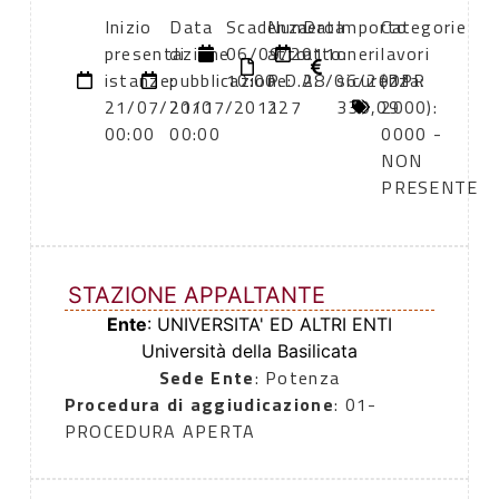
Inizio
Data
Scadenza:
Numero
Data
Importo
Categorie
presentazione
di
06/09/2011
atto:
atto:
oneri
lavori
istanze:
pubblicazione:
10:00
P.D.A.
28/06/2011
sicurezza:
(DPR
21/07/2011
21/07/2011
227
330,09
2000):
00:00
00:00
0000 -
NON
PRESENTE
STAZIONE APPALTANTE
Ente
: UNIVERSITA' ED ALTRI ENTI
Università della Basilicata
Sede Ente
: Potenza
Procedura di aggiudicazione
: 01-
PROCEDURA APERTA