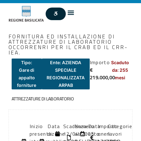
FORNITURA ED INSTALLAZIONE DI
ATTREZZATURE DI LABORATORIO
OCCORRENRI PER IL CRAB ED IL CRR-
IEA.
Importo
Tipo:
Ente: AZIENDA
Scaduto
€
Gare di
SPECIALE
da: 255
219.000,00
appalto
REGIONALIZZATA
mesi
forniture
ARPAB
ATTREZZATURE DI LABORATORIO
Inizio
Data
Scadenza:
Numero
Data
Importo
Categorie
presentazione
di
12/04/2005
atto:
atto:
oneri
lavori