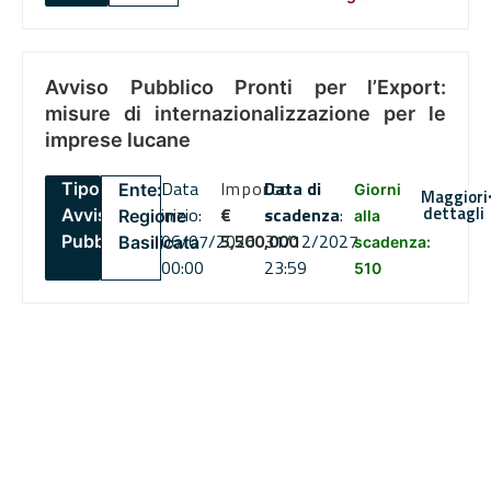
Avviso Pubblico Pronti per l’Export:
misure di internazionalizzazione per le
imprese lucane
Data
Importo
Data di
Tipo:
Ente:
Giorni
Maggiori
dettagli
inizio:
€
scadenza
:
Avviso
Regione
alla
06/07/2026
5,500,000
31/12/2027
Pubblico
Basilicata
scadenza:
00:00
23:59
510