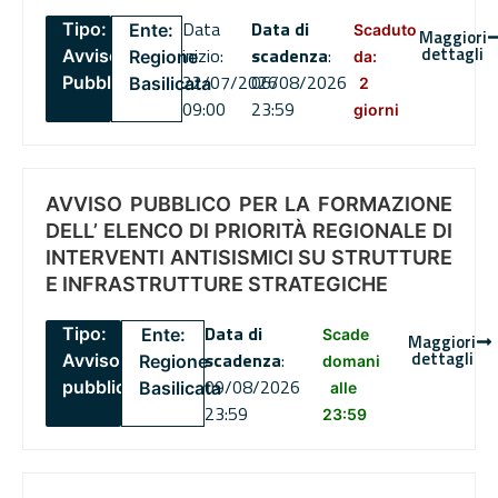
Data
Data di
Tipo:
Ente:
Scaduto
Maggiori
dettagli
inizio:
scadenza
:
Avviso
Regione
da:
22/07/2026
06/08/2026
Pubblico
Basilicata
2
09:00
23:59
giorni
AVVISO PUBBLICO PER LA FORMAZIONE
DELL’ ELENCO DI PRIORITÀ REGIONALE DI
INTERVENTI ANTISISMICI SU STRUTTURE
E INFRASTRUTTURE STRATEGICHE
Data di
Tipo:
Ente:
Scade
Maggiori
dettagli
scadenza
:
Avviso
Regione
domani
09/08/2026
pubblico
Basilicata
alle
23:59
23:59