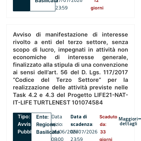
27/07/2026
Basilicata
12
23:59
giorni
Avviso di manifestazione di interesse
rivolto a enti del terzo settore, senza
scopo di lucro, impegnati in attività non
economiche di interesse generale,
finalizzato alla stipula di una convenzione
ai sensi dell’art. 56 del D. Lgs. 117/2017
“Codice del Terzo Settore” per la
realizzazione delle attività previste nelle
Task 4.2 e 4.3 del Progetto LIFE21-NAT-
IT-LIFE TURTLENEST 101074584
Data
Data di
Tipo:
Ente:
Scaduto
Maggiori
dettagli
inizio:
scadenza
:
Avviso
Regione
da:
26/06/2026
06/07/2026
Pubblico
Basilicata
33
08:00
23:59
giorni