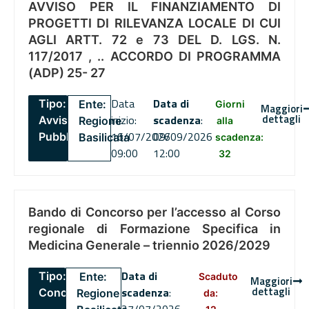
AVVISO PER IL FINANZIAMENTO DI
PROGETTI DI RILEVANZA LOCALE DI CUI
AGLI ARTT. 72 e 73 DEL D. LGS. N.
117/2017 , .. ACCORDO DI PROGRAMMA
(ADP) 25- 27
Data
Data di
Tipo:
Ente:
Giorni
Maggiori
dettagli
inizio:
scadenza
:
Avviso
Regione
alla
16/07/2026
09/09/2026
Pubblico
Basilicata
scadenza:
09:00
12:00
32
Bando di Concorso per l’accesso al Corso
regionale di Formazione Specifica in
Medicina Generale – triennio 2026/2029
Data di
Tipo:
Ente:
Scaduto
Maggiori
dettagli
scadenza
:
Concorsi
Regione
da: