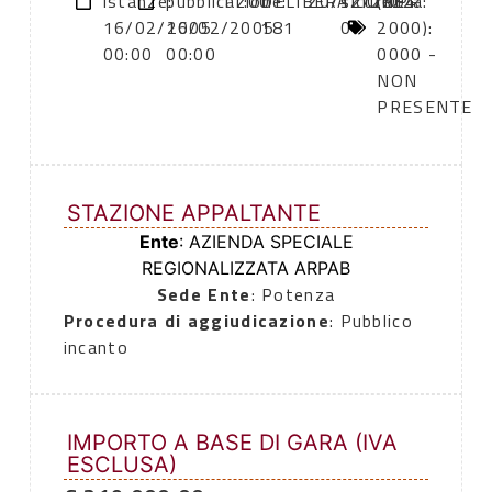
istanze:
pubblicazione:
11:00
DELIBERAZIONE
20/12/2004
sicurezza:
(DPR
16/02/2005
16/02/2005
181
0
2000):
00:00
00:00
0000 -
NON
PRESENTE
STAZIONE APPALTANTE
Ente
: AZIENDA SPECIALE
REGIONALIZZATA ARPAB
Sede Ente
: Potenza
Procedura di aggiudicazione
: Pubblico
incanto
IMPORTO A BASE DI GARA (IVA
ESCLUSA)