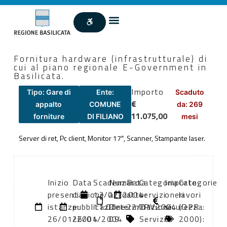
Fornitura hardware (infrastrutturale) di
cui al piano regionale E-Government in
Basilicata.
Importo
Tipo: Gare di
Ente:
Scaduto
€
appalto
COMUNE
da: 269
11.075,00
forniture
DI FILIANO
mesi
Server di ret, Pc client, Monitor 17″, Scanner, Stampante laser.
Inizio
Data
Scadenza:
Numero
Data
Categoria
Importo
Categorie
presentazione
di
13/02/2004
atto:
atto:
servizi
oneri
lavori
istanze:
pubblicazione:
11:00
Determinazione
22/01/2004
CPV:
sicurezza:
(DPR
26/01/2004
26/01/2004
09
Servizi
0
2000):