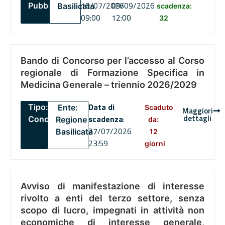
16/07/2026
09/09/2026
Pubblico
Basilicata
scadenza:
09:00
12:00
32
Bando di Concorso per l’accesso al Corso
regionale di Formazione Specifica in
Medicina Generale – triennio 2026/2029
Data di
Tipo:
Ente:
Scaduto
Maggiori
dettagli
scadenza
:
Concorsi
Regione
da:
27/07/2026
Basilicata
12
23:59
giorni
Avviso di manifestazione di interesse
rivolto a enti del terzo settore, senza
scopo di lucro, impegnati in attività non
economiche di interesse generale,