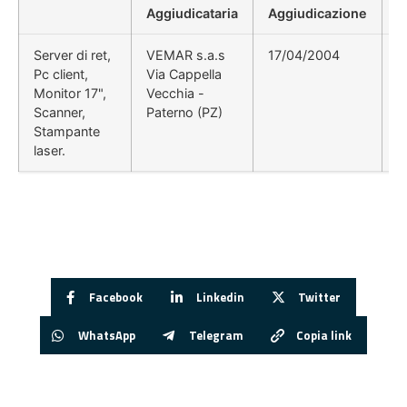
Aggiudicataria
Aggiudicazione
D
Server di ret,
VEMAR s.a.s
17/04/2004
D
Pc client,
Via Cappella
Monitor 17",
Vecchia -
Scanner,
Paterno (PZ)
Stampante
laser.
Facebook
Linkedin
Twitter
WhatsApp
Telegram
Copia link