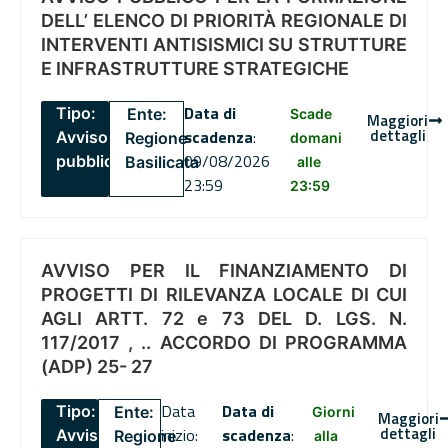
DELL’ ELENCO DI PRIORITÀ REGIONALE DI
INTERVENTI ANTISISMICI SU STRUTTURE
E INFRASTRUTTURE STRATEGICHE
Data di
Tipo:
Ente:
Scade
Maggiori
dettagli
scadenza
:
Avviso
Regione
domani
09/08/2026
pubblico
Basilicata
alle
23:59
23:59
AVVISO PER IL FINANZIAMENTO DI
PROGETTI DI RILEVANZA LOCALE DI CUI
AGLI ARTT. 72 e 73 DEL D. LGS. N.
117/2017 , .. ACCORDO DI PROGRAMMA
(ADP) 25- 27
Data
Data di
Tipo:
Ente:
Giorni
Maggiori
dettagli
inizio:
scadenza
:
Avviso
Regione
alla