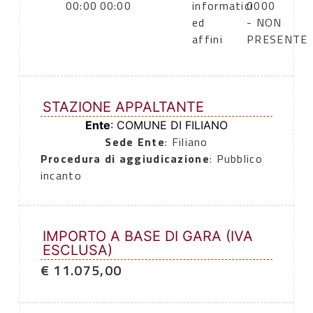
00:00
00:00
informatici
0000
ed
- NON
affini
PRESENTE
STAZIONE APPALTANTE
Ente
: COMUNE DI FILIANO
Sede Ente
: Filiano
Procedura di aggiudicazione
: Pubblico
incanto
IMPORTO A BASE DI GARA (IVA
ESCLUSA)
€ 11.075,00