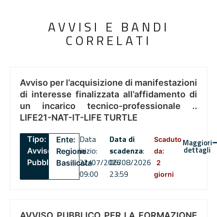
AVVISI E BANDI
CORRELATI
Avviso per l’acquisizione di manifestazioni
di interesse finalizzata all’affidamento di
un incarico tecnico-professionale ..
LIFE21-NAT-IT-LIFE TURTLE
Data
Data di
Tipo:
Ente:
Scaduto
Maggiori
dettagli
inizio:
scadenza
:
Avviso
Regione
da:
22/07/2026
06/08/2026
Pubblico
Basilicata
2
09:00
23:59
giorni
AVVISO PUBBLICO PER LA FORMAZIONE