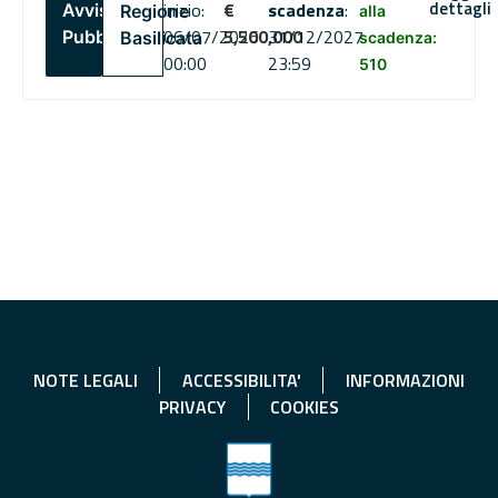
dettagli
inizio:
€
scadenza
:
Avviso
Regione
alla
06/07/2026
5,500,000
31/12/2027
Pubblico
Basilicata
scadenza:
00:00
23:59
510
NOTE LEGALI
ACCESSIBILITA'
INFORMAZIONI
PRIVACY
COOKIES