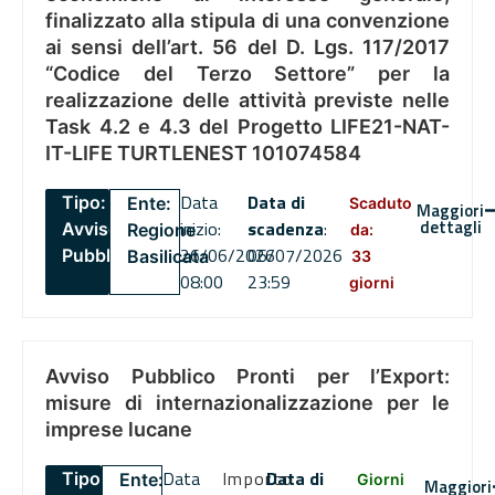
finalizzato alla stipula di una convenzione
ai sensi dell’art. 56 del D. Lgs. 117/2017
“Codice del Terzo Settore” per la
realizzazione delle attività previste nelle
Task 4.2 e 4.3 del Progetto LIFE21-NAT-
IT-LIFE TURTLENEST 101074584
Data
Data di
Tipo:
Ente:
Scaduto
Maggiori
dettagli
inizio:
scadenza
:
Avviso
Regione
da:
26/06/2026
06/07/2026
Pubblico
Basilicata
33
08:00
23:59
giorni
Avviso Pubblico Pronti per l’Export:
misure di internazionalizzazione per le
imprese lucane
Data
Importo
Data di
Tipo:
Ente:
Giorni
Maggiori