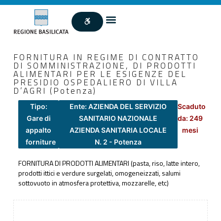
FORNITURA IN REGIME DI CONTRATTO
DI SOMMINISTRAZIONE, DI PRODOTTI
ALIMENTARI PER LE ESIGENZE DEL
PRESIDIO OSPEDALIERO DI VILLA
D’AGRI (Potenza)
Tipo:
Ente: AZIENDA DEL SERVIZIO
Scaduto
Gare di
SANITARIO NAZIONALE
da: 249
appalto
AZIENDA SANITARIA LOCALE
mesi
forniture
N. 2 - Potenza
FORNITURA DI PRODOTTI ALIMENTARI (pasta, riso, latte intero,
prodotti ittici e verdure surgelati, omogeneizzati, salumi
sottovuoto in atmosfera protettiva, mozzarelle, etc)