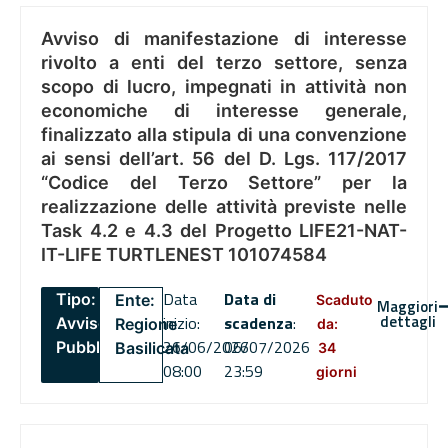
Avviso di manifestazione di interesse
rivolto a enti del terzo settore, senza
scopo di lucro, impegnati in attività non
economiche di interesse generale,
finalizzato alla stipula di una convenzione
ai sensi dell’art. 56 del D. Lgs. 117/2017
“Codice del Terzo Settore” per la
realizzazione delle attività previste nelle
Task 4.2 e 4.3 del Progetto LIFE21-NAT-
IT-LIFE TURTLENEST 101074584
Data
Data di
Tipo:
Ente:
Scaduto
Maggiori
dettagli
inizio:
scadenza
:
Avviso
Regione
da:
26/06/2026
06/07/2026
Pubblico
Basilicata
34
08:00
23:59
giorni