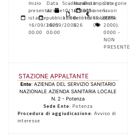
Inizio
Data
Scadenza:
Numero
Data
Importo
Categorie
presentazione
di
10/10/2005
atto:
atto:
oneri
lavori
istanze:
pubblicazione:
11:00
delibera
18/09/2003
sicurezza:
(DPR
16/09/2005
16/09/2005
826
0
2000):
00:00
00:00
0000 -
NON
PRESENTE
STAZIONE APPALTANTE
Ente
: AZIENDA DEL SERVIZIO SANITARIO
NAZIONALE AZIENDA SANITARIA LOCALE
N. 2 - Potenza
Sede Ente
: Potenza
Procedura di aggiudicazione
: Avviso di
interesse