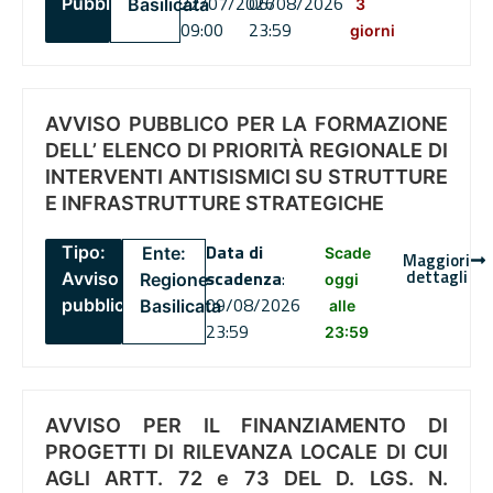
22/07/2026
06/08/2026
Pubblico
Basilicata
3
09:00
23:59
giorni
AVVISO PUBBLICO PER LA FORMAZIONE
DELL’ ELENCO DI PRIORITÀ REGIONALE DI
INTERVENTI ANTISISMICI SU STRUTTURE
E INFRASTRUTTURE STRATEGICHE
Data di
Tipo:
Ente:
Scade
Maggiori
dettagli
scadenza
:
Avviso
Regione
oggi
09/08/2026
pubblico
Basilicata
alle
23:59
23:59
AVVISO PER IL FINANZIAMENTO DI
PROGETTI DI RILEVANZA LOCALE DI CUI
AGLI ARTT. 72 e 73 DEL D. LGS. N.