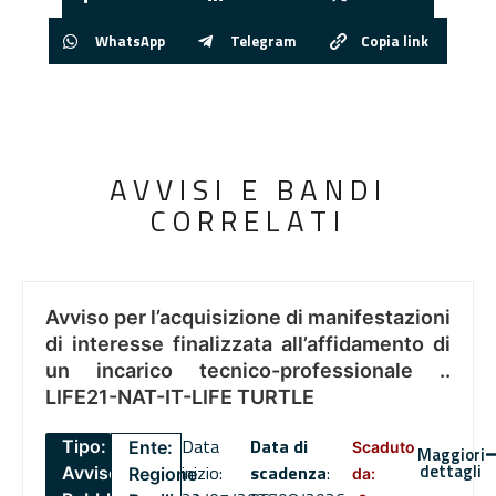
WhatsApp
Telegram
Copia link
AVVISI E BANDI
CORRELATI
Avviso per l’acquisizione di manifestazioni
di interesse finalizzata all’affidamento di
un incarico tecnico-professionale ..
LIFE21-NAT-IT-LIFE TURTLE
Data
Data di
Tipo:
Ente:
Scaduto
Maggiori
dettagli
inizio:
scadenza
:
Avviso
Regione
da: