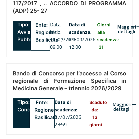
117/2017 , .. ACCORDO DI PROGRAMMA
(ADP) 25- 27
Data
Data di
Tipo:
Ente:
Giorni
Maggiori
dettagli
inizio:
scadenza
:
Avviso
Regione
alla
16/07/2026
09/09/2026
Pubblico
Basilicata
scadenza:
09:00
12:00
31
Bando di Concorso per l’accesso al Corso
regionale di Formazione Specifica in
Medicina Generale – triennio 2026/2029
Data di
Tipo:
Ente:
Scaduto
Maggiori
dettagli
scadenza
:
Concorsi
Regione
da:
27/07/2026
Basilicata
13
23:59
giorni