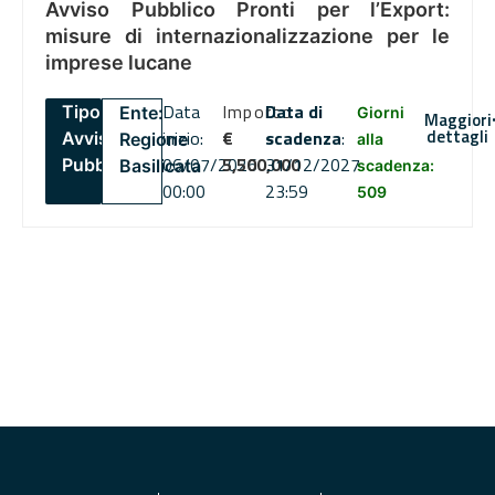
Avviso Pubblico Pronti per l’Export:
misure di internazionalizzazione per le
imprese lucane
Data
Importo
Data di
Tipo:
Ente:
Giorni
Maggiori
dettagli
inizio:
€
scadenza
:
Avviso
Regione
alla
06/07/2026
5,500,000
31/12/2027
Pubblico
Basilicata
scadenza:
00:00
23:59
509