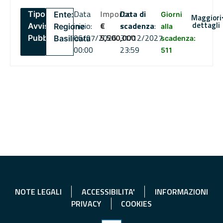
Data
Importo
Data di
Tipo:
Ente:
Giorni
Maggiori
dettagli
inizio:
€
scadenza
:
Avviso
Regione
alla
06/07/2026
5,500,000
31/12/2027
Pubblico
Basilicata
scadenza:
00:00
23:59
511
NOTE LEGALI
ACCESSIBILITA'
INFORMAZIONI
PRIVACY
COOKIES