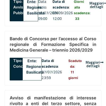
Data
Data di
Tipo:
Ente:
Giorni
Maggiori
dettagli
inizio:
scadenza
:
Avviso
Regione
alla
16/07/2026
09/09/2026
Pubblico
Basilicata
scadenza:
09:00
12:00
33
Bando di Concorso per l’accesso al Corso
regionale di Formazione Specifica in
Medicina Generale – triennio 2026/2029
Data di
Tipo:
Ente:
Scaduto
Maggiori
dettagli
scadenza
:
Concorsi
Regione
da:
27/07/2026
Basilicata
11
23:59
giorni
Avviso di manifestazione di interesse
rivolto a enti del terzo settore, senza