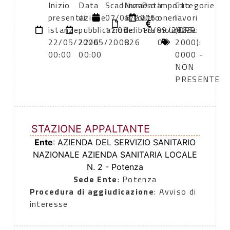
Inizio
Data
Scadenza:
Numero
Data
Importo
Categorie
presentazione
di
07/06/2006
atto:
atto:
oneri
lavori
istanze:
pubblicazione:
11:00
delibera
18/09/2003
sicurezza:
(DPR
22/05/2006
22/05/2006
826
0
2000):
00:00
00:00
0000 -
NON
PRESENTE
STAZIONE APPALTANTE
Ente
: AZIENDA DEL SERVIZIO SANITARIO
NAZIONALE AZIENDA SANITARIA LOCALE
N. 2 - Potenza
Sede Ente
: Potenza
Procedura di aggiudicazione
: Avviso di
interesse