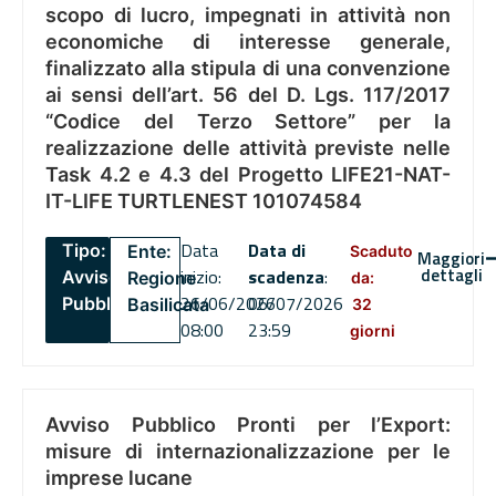
scopo di lucro, impegnati in attività non
economiche di interesse generale,
finalizzato alla stipula di una convenzione
ai sensi dell’art. 56 del D. Lgs. 117/2017
“Codice del Terzo Settore” per la
realizzazione delle attività previste nelle
Task 4.2 e 4.3 del Progetto LIFE21-NAT-
IT-LIFE TURTLENEST 101074584
Data
Data di
Tipo:
Ente:
Scaduto
Maggiori
dettagli
inizio:
scadenza
:
Avviso
Regione
da:
26/06/2026
06/07/2026
Pubblico
Basilicata
32
08:00
23:59
giorni
Avviso Pubblico Pronti per l’Export:
misure di internazionalizzazione per le
imprese lucane