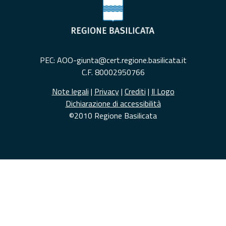
PEC: AOO-giunta@cert.regione.basilicata.it
C.F. 80002950766
Note legali
|
Privacy
|
Crediti
|
Il Logo
Dichiarazione di accessibilità
©2010 Regione Basilicata